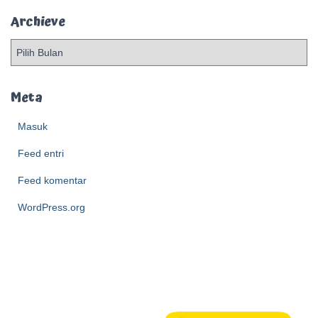
Archieve
A
r
c
h
Meta
i
e
Masuk
v
Feed entri
e
Feed komentar
WordPress.org