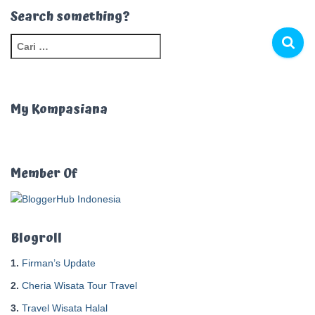
Search something?
C
a
r
i
u
My Kompasiana
n
t
u
k
Member Of
:
Blogroll
1.
Firman’s Update
2.
Cheria Wisata Tour Travel
3.
Travel Wisata Halal