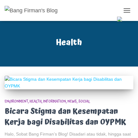
TOGG
NAVIG
Health
ENVIRONMENT
HEALTH
INFORMATION
NEWS
SOCIAL
Bicara Stigma dan Kesempatan
Kerja bagi Disabilitas dan OYPMK
Halo, Sobat Bang Firman’s Blog! Disadari atau tidak, hingga saat