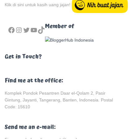
Klik di sini untuk kasih uang jajan!
FACEBOOK
INSTAGRAM
TWITTER
YOUTUBE
TIKTOK
Member of
Get in Touch?
Find me at the office:
Komplek Pondok Pesantren Daar el-Qolam 2, Pasir
Gintung, Jayanti, Tangerang, Banten, Indonesia. Postal
Code: 15610
Send me an e-mail: