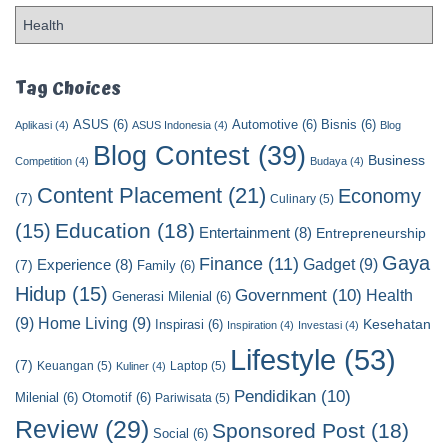
P
o
s
t
Tag Choices
C
ASUS
(6)
Automotive
(6)
Bisnis
(6)
a
Aplikasi
(4)
ASUS Indonesia
(4)
Blog
t
Blog Contest
(39)
Business
Competition
(4)
Budaya
(4)
e
Content Placement
(21)
g
Economy
(7)
Culinary
(5)
o
Education
(18)
(15)
Entertainment
(8)
Entrepreneurship
r
y
Gaya
Finance
(11)
Gadget
(9)
Experience
(8)
(7)
Family
(6)
Hidup
(15)
Government
(10)
Health
Generasi Milenial
(6)
(9)
Home Living
(9)
Kesehatan
Inspirasi
(6)
Inspiration
(4)
Investasi
(4)
Lifestyle
(53)
(7)
Keuangan
(5)
Laptop
(5)
Kuliner
(4)
Pendidikan
(10)
Milenial
(6)
Otomotif
(6)
Pariwisata
(5)
Review
(29)
Sponsored Post
(18)
Social
(6)