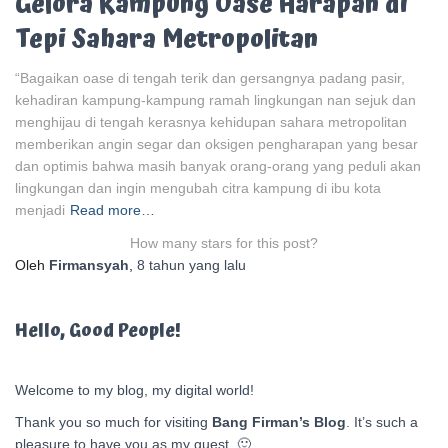
Gelora Kampung Oase Harapan di
Tepi Sahara Metropolitan
“Bagaikan oase di tengah terik dan gersangnya padang pasir,
kehadiran kampung-kampung ramah lingkungan nan sejuk dan
menghijau di tengah kerasnya kehidupan sahara metropolitan
memberikan angin segar dan oksigen pengharapan yang besar
dan optimis bahwa masih banyak orang-orang yang peduli akan
lingkungan dan ingin mengubah citra kampung di ibu kota
menjadi
Read more…
How many stars for this post?
Oleh
Firmansyah
,
8 tahun
yang lalu
Hello, Good People!
Welcome to my blog, my digital world!
Thank you so much for visiting
Bang Firman’s Blog
. It’s such a
pleasure to have you as my guest. 🙂