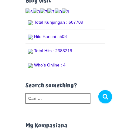
Blog Visit
Total Kunjungan : 607709
Hits Hari ini : 508
Total Hits : 2383219
Who's Online : 4
Search something?
C
a
r
i
u
My Kompasiana
n