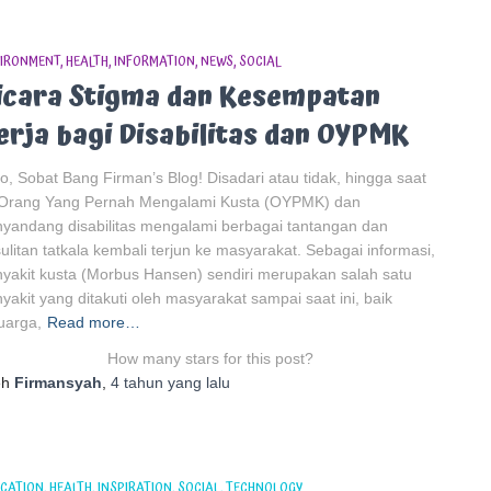
IRONMENT
HEALTH
INFORMATION
NEWS
SOCIAL
icara Stigma dan Kesempatan
erja bagi Disabilitas dan OYPMK
o, Sobat Bang Firman’s Blog! Disadari atau tidak, hingga saat
i Orang Yang Pernah Mengalami Kusta (OYPMK) dan
yandang disabilitas mengalami berbagai tantangan dan
ulitan tatkala kembali terjun ke masyarakat. Sebagai informasi,
yakit kusta (Morbus Hansen) sendiri merupakan salah satu
yakit yang ditakuti oleh masyarakat sampai saat ini, baik
uarga,
Read more…
How many stars for this post?
eh
Firmansyah
,
4 tahun
yang lalu
CATION
HEALTH
INSPIRATION
SOCIAL
TECHNOLOGY