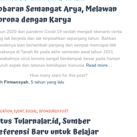
obaran Semangat Arya, Melawan
orona dengan Karya
un 2020 dan pandemi Covid-19 seolah menjadi skenario cerita
g tak berjeda dan tak terpisahkan sepanjang tahun. Bahkan
sodenya kian bertambah panjang dan sempat mencapai titik
maksnya di Tanah Air pada akhir semester awal tahun 2021.
wabahnya virus korona sangat berdampak besar pada hampir
uruh aspek dan tatanan kehidupan manusia
Read more…
How many stars for this post?
eh
Firmansyah
,
5 tahun
yang lalu
CATION
EVENT
SOCIAL
SPONSORED POST
itus Tularnalar.id, Sumber
eferensi Baru untuk Belajar