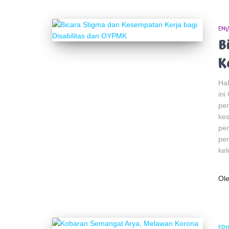
ENV
B
K
Hal
in
pen
kes
pen
pen
kel
Ol
EDU