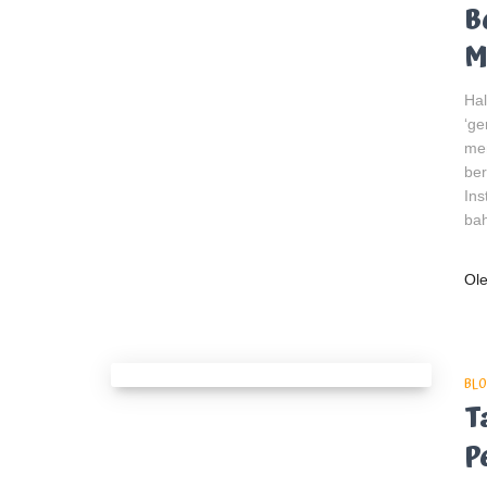
B
M
Hal
‘ge
mem
ber
Ins
ba
Ol
BLO
T
P