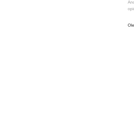
And
opi
Ol