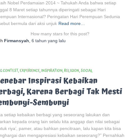
raih Nobel Perdamaian 2014 ~ Tahukah Anda bahwa setiap
ggal 8 Maret setiap tahunnya diperingati sebagai Hari
empuan Internasional? Peringatan Hari Perempuan Sedunia
sebut bermula dari aksi unjuk
Read more…
How many stars for this post?
eh
Firmansyah
,
6 tahun
yang lalu
G CONTEST
EXPERIENCE
INSPIRATION
RELIGION
SOCIAL
enebar Inspirasi Kebaikan
erbagi, Karena Berbagi Tak Mesti
embunyi-Sembunyi
ka setiap kebaikan berbagi yang seseorang lakukan dan
arkan kepada orang lain selalu kita anggap dan nilai sebagai
tuk riya’, pamer, atau bahkan pencitraan, lalu kapan kita bisa
nghargai dan mengapresiasi kebaikan seseorang?” Pernahkah