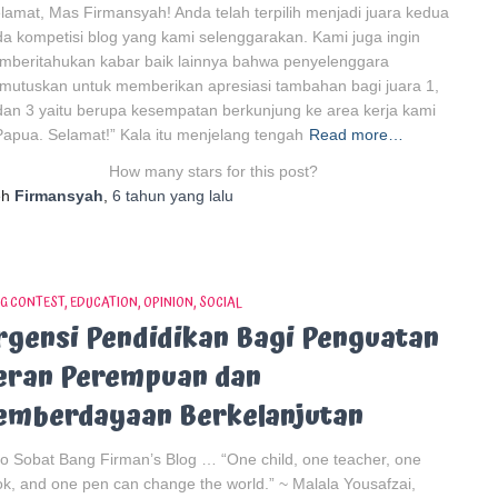
lamat, Mas Firmansyah! Anda telah terpilih menjadi juara kedua
a kompetisi blog yang kami selenggarakan. Kami juga ingin
beritahukan kabar baik lainnya bahwa penyelenggara
utuskan untuk memberikan apresiasi tambahan bagi juara 1,
dan 3 yaitu berupa kesempatan berkunjung ke area kerja kami
Papua. Selamat!” Kala itu menjelang tengah
Read more…
How many stars for this post?
eh
Firmansyah
,
6 tahun
yang lalu
G CONTEST
EDUCATION
OPINION
SOCIAL
rgensi Pendidikan Bagi Penguatan
eran Perempuan dan
emberdayaan Berkelanjutan
o Sobat Bang Firman’s Blog … “One child, one teacher, one
k, and one pen can change the world.” ~ Malala Yousafzai,