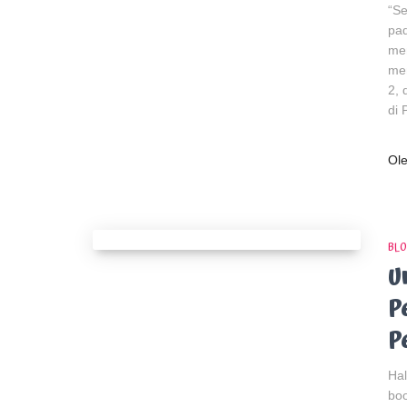
“Se
pad
mem
mem
2, 
di 
Ol
BLO
U
P
P
Hal
boo