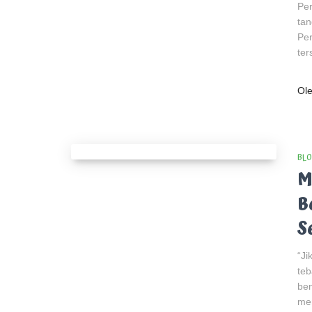
Pe
tan
Per
ter
Ol
BLO
M
B
S
“Ji
teb
ben
me