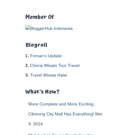
t
u
k
Member Of
:
Blogroll
1.
Firman’s Update
2.
Cheria Wisata Tour Travel
3.
Travel Wisata Halal
What’s New?
More Complete and More Exciting,
Cibinong City Mall Has Everything!
Mei
9, 2024