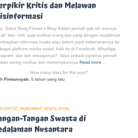
erpikir Kritis dan Melawan
isinformasi
o, Sobat Bang Firman’s Blog! Kalian pernah gak sih merasa
rah’ dan ‘risih’ saat melihat orang lain yang dengan mudahnya
bagikan informasi hoaks atau belum pasti kebenarannya ke
bagai platform media sosial, baik itu di Facebook, WhatApp,
tagram, dan lain sebagainya? Saya pribadi pastinya pernah
hkan sering melihat dan menemukannya
Read more…
How many stars for this post?
eh
Firmansyah
,
5 tahun
yang lalu
G CONTEST
ENVIRONMENT
HEALTH
SOCIAL
angan-Tangan Swasta di
edalaman Nusantara