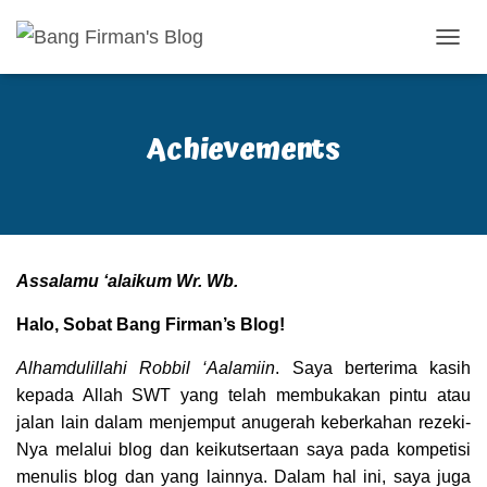
T
O
G
G
Achievements
L
E
N
A
V
I
G
Assalamu ‘alaikum Wr. Wb.
A
S
I
Halo, Sobat Bang Firman’s Blog!
Alhamdulillahi Robbil ‘Aalamiin
. Saya berterima kasih
kepada Allah SWT yang telah membukakan pintu atau
jalan lain dalam menjemput anugerah keberkahan rezeki-
Nya melalui blog dan keikutsertaan saya pada kompetisi
menulis blog dan yang lainnya. Dalam hal ini, saya juga