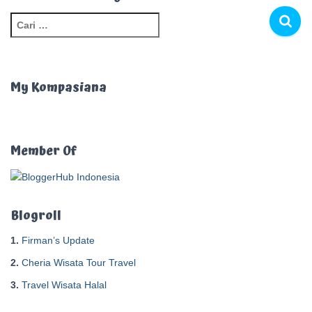
C
a
r
i
u
My Kompasiana
n
t
u
k
Member Of
:
Blogroll
1.
Firman’s Update
2.
Cheria Wisata Tour Travel
3.
Travel Wisata Halal