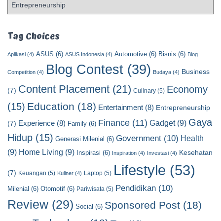
P
o
s
t
Tag Choices
C
ASUS
(6)
Automotive
(6)
Bisnis
(6)
a
Aplikasi
(4)
ASUS Indonesia
(4)
Blog
t
Blog Contest
(39)
Business
Competition
(4)
Budaya
(4)
e
Content Placement
(21)
g
Economy
(7)
Culinary
(5)
o
Education
(18)
(15)
Entertainment
(8)
Entrepreneurship
r
y
Gaya
Finance
(11)
Gadget
(9)
Experience
(8)
(7)
Family
(6)
Hidup
(15)
Government
(10)
Health
Generasi Milenial
(6)
(9)
Home Living
(9)
Kesehatan
Inspirasi
(6)
Inspiration
(4)
Investasi
(4)
Lifestyle
(53)
(7)
Keuangan
(5)
Laptop
(5)
Kuliner
(4)
Pendidikan
(10)
Milenial
(6)
Otomotif
(6)
Pariwisata
(5)
Review
(29)
Sponsored Post
(18)
Social
(6)