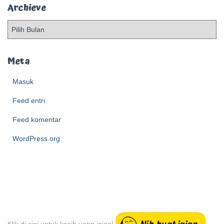
Archieve
A
r
c
h
Meta
i
e
Masuk
v
Feed entri
e
Feed komentar
WordPress.org
Klik di sini untuk kasih uang jajan!