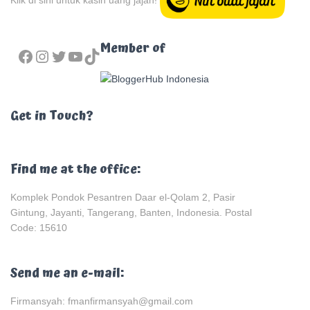
FACEBOOK
INSTAGRAM
TWITTER
YOUTUBE
TIKTOK
Member of
Get in Touch?
Find me at the office:
Komplek Pondok Pesantren Daar el-Qolam 2, Pasir
Gintung, Jayanti, Tangerang, Banten, Indonesia. Postal
Code: 15610
Send me an e-mail:
Firmansyah: fmanfirmansyah@gmail.com