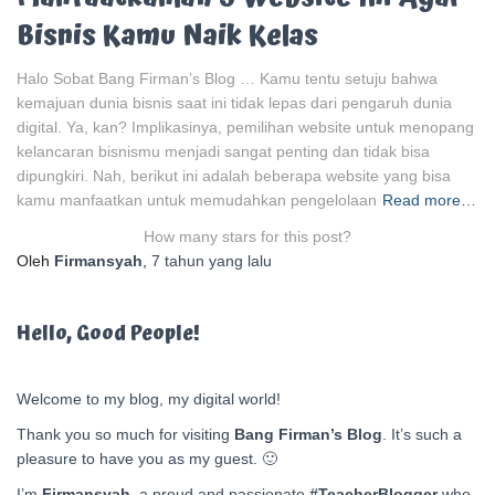
Bisnis Kamu Naik Kelas
Halo Sobat Bang Firman’s Blog … Kamu tentu setuju bahwa
kemajuan dunia bisnis saat ini tidak lepas dari pengaruh dunia
digital. Ya, kan? Implikasinya, pemilihan website untuk menopang
kelancaran bisnismu menjadi sangat penting dan tidak bisa
dipungkiri. Nah, berikut ini adalah beberapa website yang bisa
kamu manfaatkan untuk memudahkan pengelolaan
Read more…
How many stars for this post?
Oleh
Firmansyah
,
7 tahun
yang lalu
Hello, Good People!
Welcome to my blog, my digital world!
Thank you so much for visiting
Bang Firman’s Blog
. It’s such a
pleasure to have you as my guest. 🙂
I’m
Firmansyah
, a proud and passionate
#TeacherBlogger
who