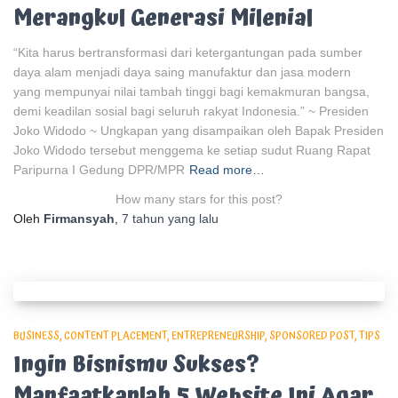
Merangkul Generasi Milenial
“Kita harus bertransformasi dari ketergantungan pada sumber
daya alam menjadi daya saing manufaktur dan jasa modern
yang mempunyai nilai tambah tinggi bagi kemakmuran bangsa,
demi keadilan sosial bagi seluruh rakyat Indonesia.” ~ Presiden
Joko Widodo ~ Ungkapan yang disampaikan oleh Bapak Presiden
Joko Widodo tersebut menggema ke setiap sudut Ruang Rapat
Paripurna I Gedung DPR/MPR
Read more…
How many stars for this post?
Oleh
Firmansyah
,
7 tahun
yang lalu
BUSINESS
CONTENT PLACEMENT
ENTREPRENEURSHIP
SPONSORED POST
TIPS
Ingin Bisnismu Sukses?
Manfaatkanlah 5 Website Ini Agar