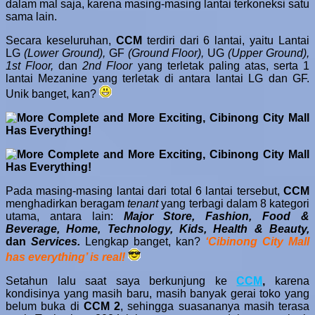
dalam mal saja, karena masing-masing lantai terkoneksi satu
sama lain.
Secara keseluruhan,
CCM
terdiri dari 6 lantai, yaitu Lantai
LG
(Lower Ground),
GF
(Ground Floor),
UG
(Upper Ground),
1st Floor,
dan
2nd Floor
yang terletak paling atas, serta 1
lantai Mezanine yang terletak di antara lantai LG dan GF.
Unik banget, kan?
Pada masing-masing lantai dari total 6 lantai tersebut,
CCM
menghadirkan beragam
tenant
yang terbagi dalam 8 kategori
utama, antara lain:
Major Store, Fashion, Food &
Beverage, Home, Technology, Kids, Health & Beauty,
dan
Services.
Lengkap banget, kan?
‘Cibinong City Mall
has everything’ is real!
Setahun lalu saat saya berkunjung ke
CCM
,
karena
kondisinya yang masih baru, masih banyak gerai toko yang
belum buka di
CCM 2
, sehingga suasananya masih terasa