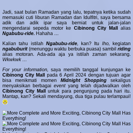
Jadi, saat bulan Ramadan yang lalu, tepatnya ketika sudah
memasuki cuti liburan Ramadan dan Idulfitri, saya bersama
adik dan adik ipar saya berniat untuk jalan-jalan
mengendarai sepeda motor ke
Cibinong City Mall
alias
Ngabubu-ride.
Hahaha …
Kalian tahu istilah
Ngabubu-ride
,
kan? Itu
lho,
k
egiatan
ngabuburit
(menunggu waktu berbuka puasa) sambil
riding
alias motoran. Ada-ada aja ya istilah zaman sekarang.
Wkwkwk …
For your information,
saya memilih tanggal kunjungan ke
Cibinong City Mall
pada 6 April 2024 dengan tujuan agar
bisa menikmati momen
Midnight Shopping
sekaligus
menyaksikan berbagai
event
yang telah dijadwalkan oleh
Cibinong City Mall
untuk para pengunjung pada hari itu.
Mantap, kan? Sekali mendayung, dua tiga pulau terlampaui!