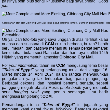
pastinya poin plus dong! Khususnya bagi saya pribadi.
Good
job!
Keramahan staf-staf Cibinong City Mall yang patut diacungi jempol. Sumber: Dokumentasi Prib
Oh ya. Dari foto-foto yang saya unggah di atas, terlihat kalau
nuansa dan suasana di
CCM
cukup berbeda, bukan? Lebih
seru, megah, dan pastinya meriah! Itu semua berkat semarak
k
emeriahan bulan suci Ramadan dan hari raya Idulfitri 1445
Hijriah yang memenuhi atmosfer
Cibinong City Mall.
For your information,
tahun ini
CCM
mengusung tema besar
“Tales of Egypt”
yang berlangsung mulai dari tanggal 16
Maret hingga 14 April 2024
dalam rangka menyuguhkan
pengalaman yang tak terlupakan bagi para pengunjung.
Berbagai
dekorasi dan instalasi bertema senada, seperti
panggung megah ala-ala Mesir,
photo booth
yang menarik,
serta
hanging void
yang penuh semangat turut hadir
menghiasi langit-langit
CCM.
Pemandangan tema
“Tales of Egypt”
ini jugalah yang
membuat kami gagal fokus.
Wkwkwk.
Beragam dekorasi