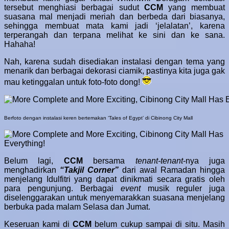
tersebut menghiasi berbagai sudut
CCM
yang membuat
suasana mal menjadi meriah dan berbeda dari biasanya,
sehingga membuat mata kami jadi ‘jelalatan’, karena
terperangah dan terpana melihat ke sini dan ke sana.
Hahaha!
Nah, karena sudah disediakan instalasi dengan tema yang
menarik dan berbagai dekorasi ciamik, pastinya kita juga gak
mau ketinggalan untuk foto-foto dong!
Berfoto dengan instalasi keren bertemakan ‘Tales of Egypt’ di Cibinong City Mall
Belum lagi,
CCM
bersama
tenant-tenant
-nya juga
menghadirkan
“Takjil Corner”
d
ari awal Ramadan hingga
menjelang Idulfitri yang dapat dinikmati secara gratis oleh
para pengunjung. Berbagai
event
musik reguler juga
diselenggarakan untuk menyemarakkan suasana menjelang
berbuka pada malam Selasa dan Jumat.
Keseruan kami di
CCM
belum cukup sampai di situ. Masih