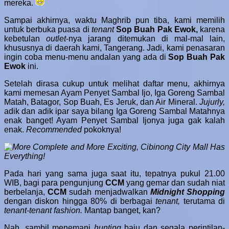
mereka.
Sampai akhirnya, waktu Maghrib pun tiba, kami memilih
untuk berbuka puasa di
tenant
Sop Buah Pak Ewok,
karena
kebetulan
outlet
-nya jarang ditemukan di mal-mal lain,
khususnya di daerah kami, Tangerang. Jadi, kami penasaran
ingin coba menu-menu andalan yang ada di
Sop Buah Pak
Ewok
ini.
Setelah dirasa cukup untuk melihat daftar menu, akhirnya
kami memesan Ayam Penyet Sambal Ijo, Iga Goreng Sambal
Matah, Batagor, Sop Buah, Es Jeruk, dan Air Mineral.
Jujurly,
adik dan adik ipar saya bilang Iga Goreng Sambal Matahnya
enak banget! Ayam Penyet Sambal Ijonya juga gak kalah
enak.
Recommended
pokoknya!
Pada hari yang sama juga saat itu, tepatnya pukul 21.00
WIB, bagi para pengunjung
CCM
yang gemar dan sudah niat
berbelanja,
CCM
sudah menjadwalkan
Midnight Shopping
dengan diskon hingga 80% di berbagai
tenant,
terutama di
tenant-tenant fashion.
Mantap banget, kan?
Nah,
s
ambil menemani
hunting
baju dan segala perintilan-