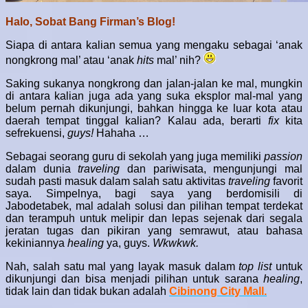
Halo, Sobat Bang Firman’s Blog!
Siapa di antara kalian semua yang mengaku sebagai ‘anak
nongkrong mal’ atau ‘anak
hits
mal’ nih?
Saking sukanya nongkrong dan jalan-jalan ke mal, mungkin
di antara kalian juga ada yang suka eksplor mal-mal yang
belum pernah dikunjungi, bahkan hingga ke luar kota atau
daerah tempat tinggal kalian? Kalau ada, berarti
fix
kita
sefrekuensi,
guys!
Hahaha …
Sebagai seorang guru di sekolah yang juga memiliki
passion
dalam dunia
traveling
dan pariwisata, mengunjungi mal
sudah pasti masuk dalam salah satu aktivitas
traveling
favorit
saya. Simpelnya, bagi saya yang berdomisili di
Jabodetabek, mal adalah solusi dan pilihan tempat terdekat
dan terampuh untuk melipir dan lepas sejenak dari segala
jeratan tugas dan pikiran yang semrawut, atau bahasa
kekiniannya
healing
ya, guys.
Wkwkwk.
Nah, salah satu mal yang layak masuk dalam
top list
untuk
dikunjungi dan bisa menjadi pilihan untuk sarana
healing
,
tidak lain dan tidak bukan adalah
Cibinong City Mall.