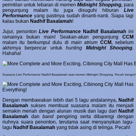
perintilan untuk lebaran di momen
Midnight Shopping,
para
pengunjung malam itu juga disuguhi hiburan
Live
Performance
yang pastinya sudah dinanti-nanti. Siapa lagi
kalau bukan
Nadhif Basalamah
!
Jujur, penonton
Live Performance
Nadhif Basalamah
ini
ramainya bukan main! Seakan-akan pengunjung
CCM
malam itu berkumpul dulu di
main atrium
CCM,
sebelum
akhirnya berpencar untuk
hunting
Midnight Shooping.
Hahaha!
Suasana
Live Performance
Nadhif Basalamah saat momen Midnight Shopping. Pecah banget!
Dengan membawakan lebih dari 5 lagu andalannya,
Nadhif
Basalamah
sukses membuat suasana malam itu menjadi
semakin meriah dengan alunan musik dan lagu dari
Nadhif
Basalamah
dan
band
pengiring serta dibarengi dengan
riuhnya suara penonton, terutama saat menyanyikan lagu-
lagu
Nadhif Basalamah
yang tidak asing di telinga. Pecah!