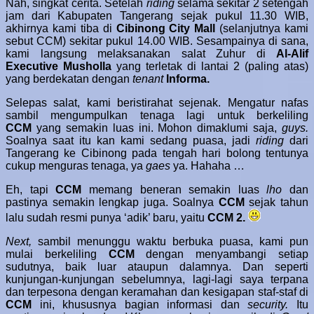
Nah, singkat cerita. Setelah
riding
selama sekitar 2 setengah
jam dari Kabupaten Tangerang sejak pukul 11.30 WIB,
akhirnya kami tiba di
Cibinong City Mall
(selanjutnya kami
sebut CCM) sekitar pukul 14.00 WIB. Sesampainya di sana,
kami langsung melaksanakan salat Zuhur di
Al-Alif
Executive Musholla
yang terletak di lantai 2 (paling atas)
yang berdekatan dengan
tenant
Informa.
Selepas salat, kami beristirahat sejenak. Mengatur nafas
sambil mengumpulkan tenaga lagi untuk berkeliling
CCM
yang semakin luas ini. Mohon dimaklumi saja,
guys.
Soalnya saat itu kan kami sedang puasa, jadi
riding
dari
Tangerang ke Cibinong pada tengah hari bolong tentunya
cukup menguras tenaga, ya
gaes
ya. Hahaha …
Eh, tapi
CCM
memang beneran semakin luas
lho
dan
pastinya semakin lengkap juga. Soalnya
CCM
sejak tahun
lalu sudah resmi punya ‘adik’ baru, yaitu
CCM 2.
Next,
sambil menunggu waktu berbuka puasa, kami pun
mulai berkeliling
CCM
dengan menyambangi setiap
sudutnya, baik luar ataupun dalamnya. Dan s
eperti
kunjungan-kunjungan sebelumnya, lagi-lagi saya terpana
dan terpesona dengan keramahan dan kesigapan staf-staf di
CCM
ini, khususnya bagian informasi dan
security.
Itu