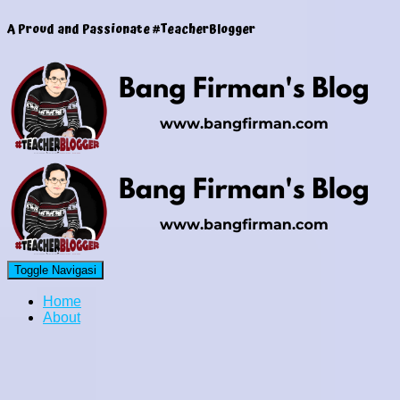
A Proud and Passionate #TeacherBlogger
Toggle Navigasi
Home
About