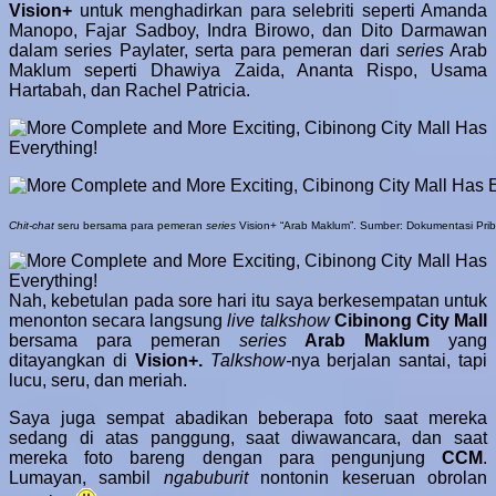
Vision+
untuk menghadirkan para selebriti seperti Amanda
Manopo, Fajar Sadboy, Indra Birowo, dan Dito Darmawan
dalam series Paylater, serta para pemeran dari
series
Arab
Maklum seperti Dhawiya Zaida, Ananta Rispo, Usama
Hartabah, dan Rachel Patricia.
Chit-chat
seru bersama para pemeran
series
Vision+ “Arab Maklum”. Sumber: Dokumentasi Prib
Nah, kebetulan pada sore hari itu saya berkesempatan untuk
menonton secara langsung
live talkshow
Cibinong City Mall
bersama para pemeran
series
Arab Maklum
yang
ditayangkan di
Vision+.
Talkshow-
nya berjalan santai, tapi
lucu, seru, dan meriah.
Saya juga sempat abadikan beberapa foto saat mereka
sedang di atas panggung, saat diwawancara, dan saat
mereka foto bareng dengan para pengunjung
CCM
.
Lumayan, sambil
ngabuburit
nontonin keseruan obrolan