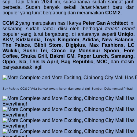
sepi. Tapi tahun 2024 ini, suasananya sudah sangat jauh
berbeda. Sudah banyak sekali
tenant-tenant
baru dan
populer yang turut bergabung dan meramaikan
CCM 2.
CCM 2
yang merupakan hasil karya
Peter Gan Architect
ini
sekarang sudah ramai diisi oleh berbagai
tenant brand
populer yang turut bergabung, di antaranya seperti
Uniqlo,
KKV, Kidzlandia, Toys Kingdom, Adidas, New Balance,
The Palace, Blibli Store, Digiplus, Max Fashions, LC
Waikiki, Sushi Tei, Croco by Monsieur Spoon, Fore
Coffee, Shuka Grill, Bakmi GM, Paper Lunch,
Samsung,
Oppo, Isla, This Is April, Bag Republic, MOC,
dan masih
banyaaaaaak lagi!
Say hello to CCM 2!
Ada banyak
tenant
keren dan seru di sini! Sumber: Dokumentasi Pribadi