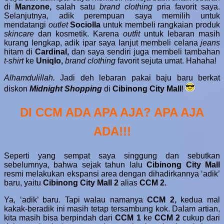
di
Manzone,
salah satu
brand
clothing
pria favorit saya.
Selanjutnya, adik perempuan saya memilih untuk
mendatangi
outlet
Sociolla
untuk membeli rangkaian produk
skincare
dan kosmetik. Karena
outfit
untuk lebaran masih
kurang lengkap, adik ipar saya lanjut membeli celana
jeans
hitam di
Cardinal,
dan saya sendiri juga membeli tambahan
t-shirt
ke
Uniqlo,
brand
clothing
favorit sejuta umat. Hahaha!
Alhamdulillah.
Jadi deh lebaran pakai baju baru berkat
diskon
Midnight Shopping
di
Cibinong City Mall
!
DI CCM ADA APA AJA? APA AJA
ADA!!!
Seperti yang sempat saya singgung dan sebutkan
sebelumnya, bahwa sejak tahun lalu
Cibinong City Mall
resmi melakukan ekspansi area dengan dihadirkannya ‘adik’
baru, yaitu
Cibinong City Mall 2
alias
CCM 2.
Ya, ‘adik’ baru. Tapi walau namanya
CCM 2,
kedua mal
kakak-beradik ini masih tetap tersambung kok. Dalam artian,
kita masih bisa berpindah dari
CCM 1
ke
CCM 2
cukup dari