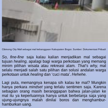
Cibinong City Mall sebagai mal kebanggaan Kabupaten Bogor. Sumber: Dokumentasi Pribadi
So, fine-fine
saja kalau kalian menjadikan mal sebagai
tujuan
healing,
apalagi bagi warga perkotaan
yang memang
minim pilihan wisata atau rekreasi alam.
That’s why,
mal
selalu menjadi salah satu pilihan dan solusi andalan warga
perkotaan untuk
healing
dan ‘cuci mata’.
Hehehe.
Lagi pula, memangnya kenapa sih kalau ke mal? Mungkin
hanya perkara
mindset
yang terlalu sentimen saja. Karena
sebagian orang masih beranggapan bahwa jalan-jalan ke
mal itu ya keperluannya hanya untuk berbelanja saja yang
ujung-ujungnya malah dinilai boros dan menghambur-
hamburkan uang.