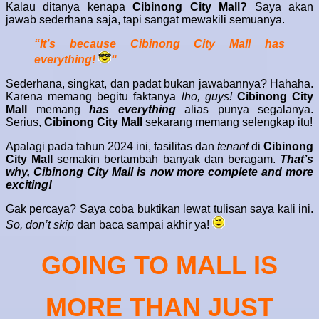
Kalau ditanya kenapa
Cibinong City Mall?
Saya akan
jawab sederhana saja, tapi sangat mewakili semuanya.
“It’s because Cibinong City Mall has
everything!
“
Sederhana, singkat, dan padat bukan jawabannya? Hahaha.
Karena memang begitu faktanya
lho, guys!
Cibinong City
Mall
memang
has everything
alias punya segalanya.
Serius,
Cibinong City Mall
sekarang memang selengkap itu!
Apalagi pada tahun 2024 ini, fasilitas dan
tenant
di
Cibinong
City Mall
semakin bertambah banyak dan beragam.
That’s
why, Cibinong City Mall is now more complete and more
exciting!
Gak percaya? Saya coba buktikan lewat tulisan saya kali ini.
So, don’t skip
dan baca sampai akhir ya!
GOING TO MALL IS
MORE THAN JUST