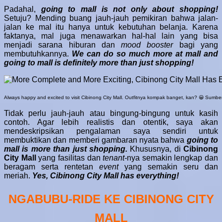
Padahal,
going to mall is not only about shopping!
Setuju? Mending buang jauh-jauh pemikiran bahwa jalan-
jalan ke mal itu hanya untuk kebutuhan belanja. Karena
faktanya, mal juga menawarkan hal-hal lain yang bisa
menjadi sarana hiburan dan
mood booster
bagi yang
membutuhkannya.
We can do so much more at mall and
going to mall is definitely more than just shopping!
Always happy and excited to visit Cibinong City Mall. Outfitnya kompak banget, kan? 😀 Sumbe
Tidak perlu jauh-jauh atau bingung-bingung untuk kasih
contoh. Agar lebih realistis dan otentik, saya akan
mendeskripsikan pengalaman saya sendiri untuk
membuktikan dan memberi gambaran nyata bahwa
going to
mall is more than just shopping.
Khususnya, di
Cibinong
City Mall
yang fasilitas dan
tenant-
nya semakin lengkap dan
beragam serta rentetan
event
yang semakin seru dan
meriah.
Yes, Cibinong City Mall has everything!
NGABUBU-RIDE KE CIBINONG CITY
MALL