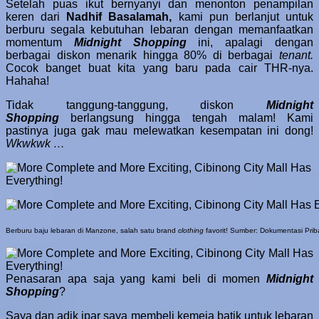
Setelah puas ikut bernyanyi dan menonton penampilan
keren dari
Nadhif Basalamah,
kami pun berlanjut untuk
berburu segala kebutuhan lebaran dengan memanfaatkan
momentum
Midnight Shopping
ini, apalagi
dengan
berbagai diskon menarik hingga 80% di berbagai
tenant.
Cocok banget buat kita yang baru pada cair THR-nya.
Hahaha!
Tidak tanggung-tanggung, diskon
Midnight
Shopping
berlangsung hingga tengah malam! Kami
pastinya juga gak mau melewatkan kesempatan ini dong!
Wkwkwk …
Berburu baju lebaran di Manzone, salah satu brand
clothing
favorit! Sumber: Dokumentasi Prib
Penasaran apa saja yang kami beli di momen
Midnight
Shopping
?
Saya dan adik ipar saya membeli kemeja batik untuk lebaran