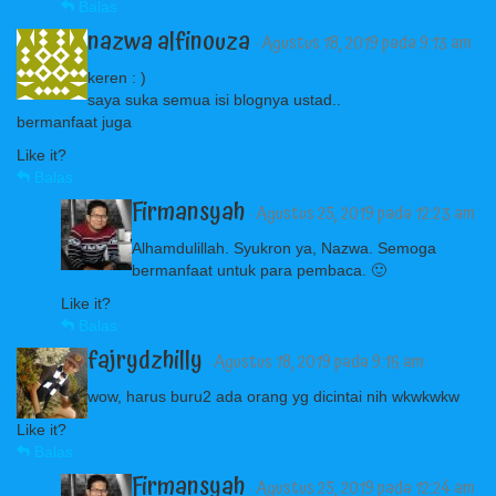
Balas
nazwa alfinouza
· Agustus 18, 2019 pada 9:13 am
keren : )
saya suka semua isi blognya ustad..
bermanfaat juga
Like it?
Balas
Firmansyah
· Agustus 25, 2019 pada 12:23 am
Alhamdulillah. Syukron ya, Nazwa. Semoga
bermanfaat untuk para pembaca. 🙂
Like it?
Balas
fajrydzhilly
· Agustus 18, 2019 pada 9:16 am
wow, harus buru2 ada orang yg dicintai nih wkwkwkw
Like it?
Balas
Firmansyah
· Agustus 25, 2019 pada 12:24 am