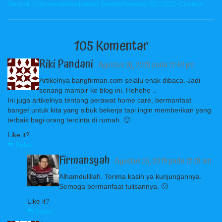
Terbaik Indonesia
Kesehatan
Lifestyle
Perawat
SEO
SEO Contest
105 Komentar
Riki Pandani
· Agustus 16, 2019 pada 11:42 pm
Artikelnya bangfirman.com selalu enak dibaca. Jadi
senang mampir ke blog ini. Hehehe ..
Ini juga artikelnya tentang perawat home care, bermanfaat
banget untuk kita yang sibuk bekerja tapi ingin memberikan yang
terbaik bagi orang tercinta di rumah. 🙂
Like it?
Balas
Firmansyah
· Agustus 25, 2019 pada 12:19 am
Alhamdulillah. Terima kasih ya kunjungannya.
Semoga bermanfaat tulisannya. 🙂
Like it?
Balas