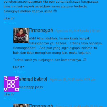
penghasilan,pengalaman kita pun bertambah.saya harap,saya
bisa menjadi seperti ustad,baik sama ataupun berbeda
bidangnya.mohon doanya ustad 🙂
Like it?
Balas
Firmansyah
· Agustus 25, 2019 pada 1:01 am
Wah! Alhamdulillah. Terima kasih banyak
dukungannya ya, Kezora. Terharu saya bacanya.
Semangaaaatt… Apa pun yang ingin digapai selama itu
baik dan tidak merugikan orang lain, maka kejarlah.
Terima kasih ya kunjungan dan komentarnya. 🙂
Like it?
Balas
ahmad bahrul
· Agustus 18, 2019 pada 9:29 am
mantappp josss
Like it?
Balas
Firmansyah
· Agustus 25, 2019 pada 12:54 am