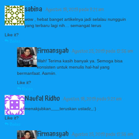
sabina
· Agustus 18, 2019 pada 9:21 am
wow , hebat banget artikelnya jadi selalau nungguin
yang terbaru lagi nih… semangat terus
Like it?
Balas
Firmansyah
· Agustus 25, 2019 pada 12:56 am
Wah! Terima kasih banyak ya. Semoga bisa
konsisten untuk menulis hal-hal yang
bermanfaat. Aamiin.
Like it?
Balas
Naufal Ridho
· Agustus 18, 2019 pada 9:21 am
menakjubkan,,,,,,,teruskan ustadz,,:)
Like it?
Balas
Firmansyah
· Agustus 25, 2019 pada 12:56 am