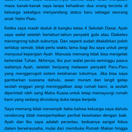
masa kanak-kanak saya tanpa kehadiran dua orang tercinta di
keluarga sekaligus menyandang status baru sebagai seorang
anak Yatim Piatu.
Ketika saya masih duduk di bangku kelas 4 Sekolah Dasar, Ayah
saya wafat setelah bertahun-tahun penyakit gula atau Diabetes
merongrong tubuh suburnya. Dan seperti sudah ditakdirkan jodoh
sehidup semati, tidak perlu waktu lama bagi Ibu saya untuk pergi
menyusul kepergian Ayah. Manusia memang tidak bisa mengelak
kehendak Tuhan. Akhirnya, Ibu pun wafat persis seminggu pasca
wafatnya Ayah, setelah berjuang melawan penyakit Paru-Paru
yang menggerogoti sistem ketahanan tubuhnya.
Jika bisa saya
gambarkan suasana dahulu, awan muram dan langit gelap
seolah enggan pergi meninggalkan atap rumah kami, ia seolah
diperintah oleh sang Maha Kuasa untuk tetap memayungi rumah
kami yang sedang dirundung duka tanpa berjeda.
Saya memang tidak menampik fakta bahwa keluarga saya dahulu
cenderung tidak memperhatikan perihal kesehatan dengan baik.
Ayah dan Ibu saya adalah perantau, keduanya sangat fokus
dalam berwirausaha, mulai dari membuka Rumah Makan hingga