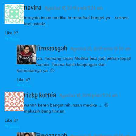
navira
· Agustus 18, 2019 pada 9:24 am
ternyata insan medika bermanfaat banget ya .. sukses
trus ustadz ..
Like it?
Balas
Firmansyah
· Agustus 25, 2019 pada 12:50 am
Iya, memang Insan Medika bisa jadi pilihan tepat!
Aamiin. Terima kasih kunjungan dan
komentarnya ya. 🙂
Like it?
Balas
rizky kurnia
· Agustus 18, 2019 pada 9:24 am
wahhh keren banget nih insan medika … 🙂
makasih bang firman
Like it?
Balas
Firmansyah