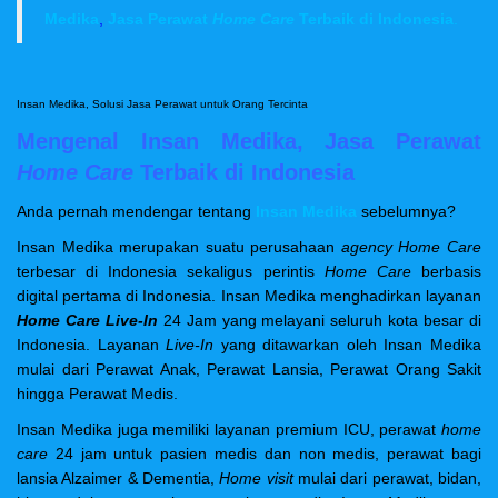
Medika
,
Jasa Perawat
Home Care
Terbaik di Indonesia
.
Insan Medika, Solusi Jasa Perawat untuk Orang Tercinta
Mengenal Insan Medika, Jasa Perawat
Home Care
Terbaik di Indonesia
Anda pernah mendengar tentang
Insan Medika
sebelumnya?
Insan Medika merupakan
suatu perusahaan
agency
Home Care
terbesar di Indonesia sekaligus perintis
Home Care
berbasis
digital pertama di Indonesia. Insan Medika menghadirkan layanan
Home Care Live-In
24 Jam yang melayani seluruh kota besar di
Indonesia. Layanan
Live-In
yang ditawarkan oleh Insan Medika
mulai dari Perawat Anak, Perawat Lansia, Perawat Orang Sakit
hingga Perawat Medis.
Insan Medika juga memiliki layanan premium ICU, perawat
home
care
24 jam untuk pasien medis dan non medis, perawat bagi
lansia Alzaimer & Dementia,
Home visit
mulai dari perawat, bidan,