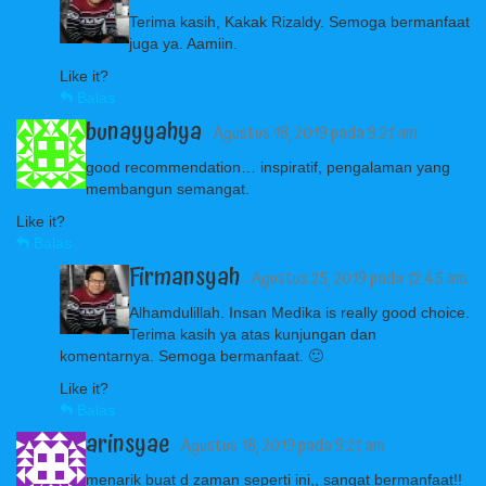
Terima kasih, Kakak Rizaldy. Semoga bermanfaat
juga ya. Aamiin.
Like it?
Balas
bunayyahya
· Agustus 18, 2019 pada 9:21 am
good recommendation… inspiratif, pengalaman yang
membangun semangat.
Like it?
Balas
Firmansyah
· Agustus 25, 2019 pada 12:45 am
Alhamdulillah. Insan Medika is really good choice.
Terima kasih ya atas kunjungan dan
komentarnya. Semoga bermanfaat. 🙂
Like it?
Balas
arinsyae
· Agustus 18, 2019 pada 9:21 am
menarik buat d zaman seperti ini,, sangat bermanfaat!!