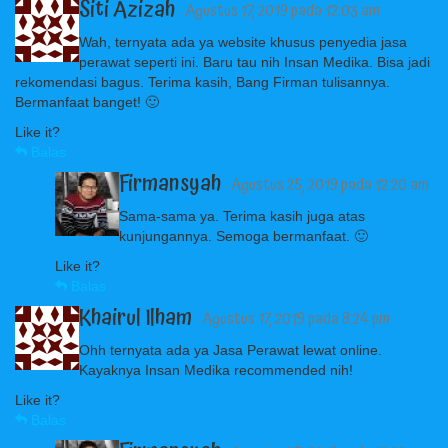
Siti Azizah
· Agustus 17, 2019 pada 12:03 am
Wah, ternyata ada ya website khusus penyedia jasa
perawat seperti ini. Baru tau nih Insan Medika. Bisa jadi
rekomendasi bagus. Terima kasih, Bang Firman tulisannya.
Bermanfaat banget! 🙂
Like it?
Balas
Firmansyah
· Agustus 25, 2019 pada 12:20 am
Sama-sama ya. Terima kasih juga atas
kunjungannya. Semoga bermanfaat. 🙂
Like it?
Balas
Khairul Ilham
· Agustus 17, 2019 pada 8:24 pm
Ohh ternyata ada ya Jasa Perawat lewat online.
Kayaknya Insan Medika recommended nih!
Like it?
Balas