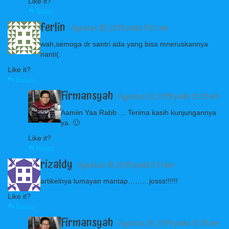
Like it?
Balas
ferlin
· Agustus 18, 2019 pada 9:20 am
wah,semoga dr santri ada yang bisa mneruskannya
nanti(:
Like it?
Balas
Firmansyah
· Agustus 25, 2019 pada 12:29 am
Aamiin Yaa Rabb … Terima kasih kunjungannya
ya. 🙂
Like it?
Balas
rizaldy
· Agustus 18, 2019 pada 9:21 am
artikelnya lumayan mantap………josss!!!!!!
Like it?
Balas
Firmansyah
· Agustus 25, 2019 pada 12:28 am