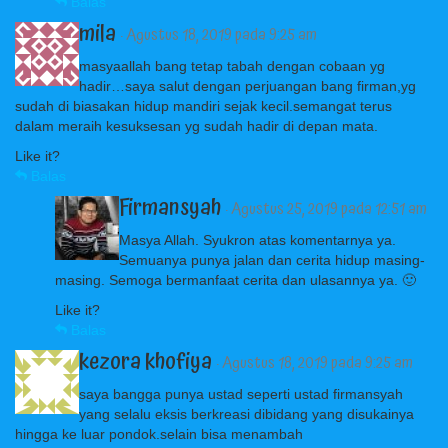
Balas
mila
· Agustus 18, 2019 pada 9:25 am
masyaallah bang tetap tabah dengan cobaan yg
hadir…saya salut dengan perjuangan bang firman,yg
sudah di biasakan hidup mandiri sejak kecil.semangat terus
dalam meraih kesuksesan yg sudah hadir di depan mata.
Like it?
Balas
Firmansyah
· Agustus 25, 2019 pada 12:51 am
Masya Allah. Syukron atas komentarnya ya.
Semuanya punya jalan dan cerita hidup masing-
masing. Semoga bermanfaat cerita dan ulasannya ya. 🙂
Like it?
Balas
kezora khofiya
· Agustus 18, 2019 pada 9:25 am
saya bangga punya ustad seperti ustad firmansyah
yang selalu eksis berkreasi dibidang yang disukainya
hingga ke luar pondok.selain bisa menambah