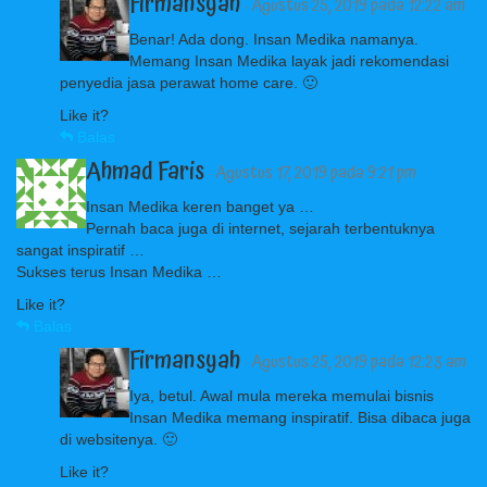
Firmansyah
· Agustus 25, 2019 pada 12:22 am
Benar! Ada dong. Insan Medika namanya.
Memang Insan Medika layak jadi rekomendasi
penyedia jasa perawat home care. 🙂
Like it?
Balas
Ahmad Faris
· Agustus 17, 2019 pada 9:21 pm
Insan Medika keren banget ya …
Pernah baca juga di internet, sejarah terbentuknya
sangat inspiratif …
Sukses terus Insan Medika …
Like it?
Balas
Firmansyah
· Agustus 25, 2019 pada 12:23 am
Iya, betul. Awal mula mereka memulai bisnis
Insan Medika memang inspiratif. Bisa dibaca juga
di websitenya. 🙂
Like it?