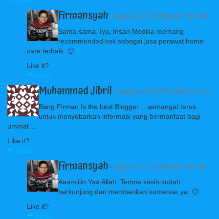
Balas
Firmansyah
· Agustus 25, 2019 pada 1:04 am
Sama-sama. Iya, Insan Medika memang
recommended kok sebagai jasa perawat home
care terbaik. 🙂
Like it?
Balas
Muhammad Jibril
· Agustus 18, 2019 pada 9:23 am
Bang Firman Is the best Blogger… semangat terus
untuk menyebarkan informasi yang bermanfaat bagi
ummat…
Like it?
Balas
Firmansyah
· Agustus 25, 2019 pada 1:02 am
Aaamiiiin Yaa Allah. Terima kasih sudah
berkunjung dan memberikan komentar ya. 🙂
Like it?
Balas