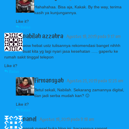
Hahahahaa. Bisa aja, Kakak. By the way, terima
kasih ya kunjungannya.
Like it?
Balas
nabilah azzahra
· Agustus 18, 2019 pada 9:17 am
wow hebat ustz tulisannya rekomendasi banget nihhh
buat kita yg lagi nyari jasa kesehatan ….. gaperlu ke
rumah sakit tinggal telepon
Like it?
Balas
Firmansyah
· Agustus 25, 2019 pada 12:25 am
Betul sekali, Nabilah. Sekarang zamannya digital,
dan jadi serba mudah kan? 🙂
Like it?
Balas
nanel
· Agustus 18, 2019 pada 9:18 am
nggak nyesel buka blog ini, bacaannya sangat