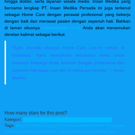
hingga dokter, serta layanan wisata medis. Insan Medika yang
bernama lengkap PT. Insan Medika Persada ini juga terkenal
sebagai
Home Care
dengan perawat profesional yang bekerja
dengan baik dan merawat pasien dengan sepenuh hati. Bahkan
di laman situsnya
insanmedika.co.id,
Anda akan menemukan
deretan kalimat sebagai berikut:
“Kami memiliki layanan
Home Care Live-In
terbaik di
Indonesia. Kami memahami kebutuhan Anda untuk
merawat keluarga Anda terkasih dengan profesional dan
sepenuh hati kapan pun dan di mana pun berada.” – Insan
Medika
How many stars for this post?
Kategori:
Blog Contest
Health
Lifestyle
Review
Startups
Tags:
Blog Contest
Caregiver
Governess
Health
Home Care
Insan
Medika
Jasa Perawat Home Care
Jasa Perawat Home Care