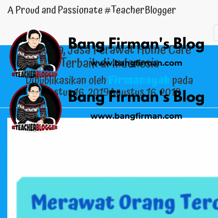
A Proud and Passionate #TeacherBlogger
Merawat Orang Tercinta Bersama Insan
Medika, Jasa Perawat Home Care
Terbaik di Indonesia
Dipublikasikan oleh
Firmansyah
pada
Agustus 16, 2019
Agustus 16, 2019