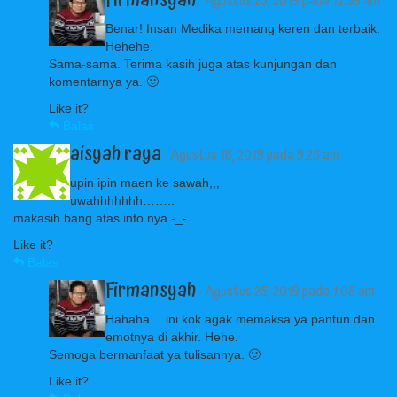
· Agustus 25, 2019 pada 12:59 am
Benar! Insan Medika memang keren dan terbaik.
Hehehe.
Sama-sama. Terima kasih juga atas kunjungan dan
komentarnya ya. 🙂
Like it?
Balas
aisyah raya
· Agustus 18, 2019 pada 9:25 am
upin ipin maen ke sawah,,,
uwahhhhhhh……..
makasih bang atas info nya -_-
Like it?
Balas
Firmansyah
· Agustus 25, 2019 pada 1:05 am
Hahaha… ini kok agak memaksa ya pantun dan
emotnya di akhir. Hehe.
Semoga bermanfaat ya tulisannya. 🙂
Like it?