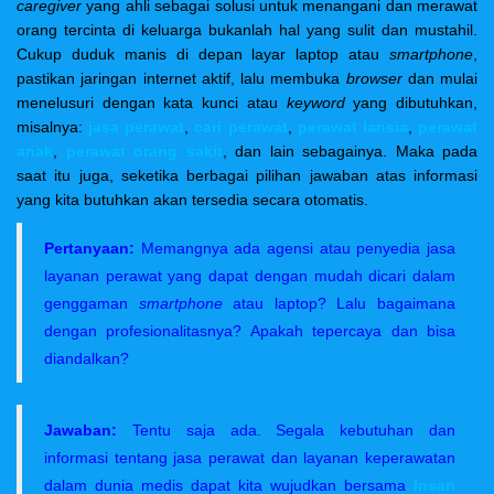
caregiver
yang ahli sebagai solusi untuk menangani dan merawat
orang tercinta di keluarga bukanlah hal yang sulit dan mustahil.
Cukup duduk manis di depan layar laptop atau
smartphone
,
pastikan jaringan internet aktif, lalu membuka
browser
dan mulai
menelusuri dengan kata kunci atau
keyword
yang dibutuhkan,
misalnya:
jasa perawat
,
cari perawat
,
perawat lansia
,
perawat
anak
,
perawat orang sakit
, dan lain sebagainya. Maka pada
saat itu juga, seketika berbagai pilihan jawaban atas informasi
yang kita butuhkan akan tersedia secara otomatis.
Pertanyaan:
Memangnya ada agensi atau penyedia jasa
layanan perawat yang dapat dengan mudah dicari dalam
genggaman
smartphone
atau laptop? Lalu bagaimana
dengan profesionalitasnya? Apakah tepercaya dan bisa
diandalkan?
Jawaban:
Tentu saja ada. Segala kebutuhan dan
informasi tentang jasa perawat dan layanan keperawatan
dalam dunia medis dapat kita wujudkan bersama
Insan