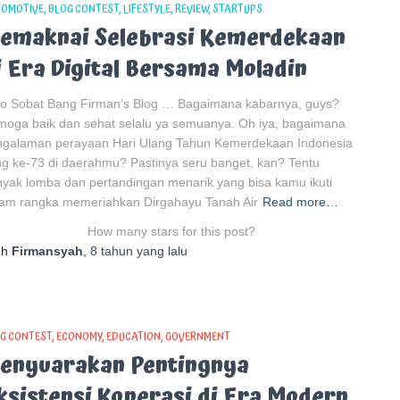
OMOTIVE
BLOG CONTEST
LIFESTYLE
REVIEW
STARTUPS
emaknai Selebrasi Kemerdekaan
i Era Digital Bersama Moladin
lo Sobat Bang Firman’s Blog … Bagaimana kabarnya, guys?
oga baik dan sehat selalu ya semuanya. Oh iya, bagaimana
ngalaman perayaan Hari Ulang Tahun Kemerdekaan Indonesia
g ke-73 di daerahmu? Pastinya seru banget, kan? Tentu
yak lomba dan pertandingan menarik yang bisa kamu ikuti
lam rangka memeriahkan Dirgahayu Tanah Air
Read more…
How many stars for this post?
eh
Firmansyah
,
8 tahun
yang lalu
G CONTEST
ECONOMY
EDUCATION
GOVERNMENT
enyuarakan Pentingnya
ksistensi Koperasi di Era Modern