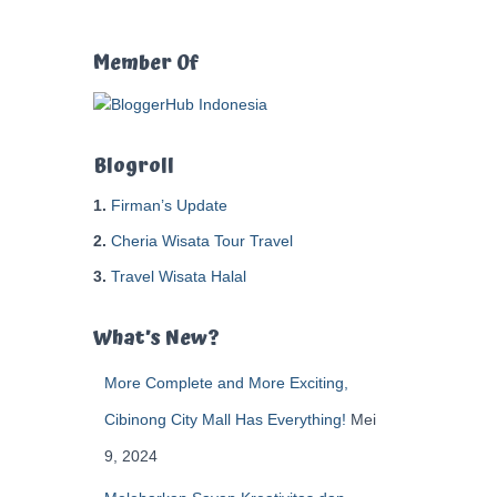
t
u
k
Member Of
:
Blogroll
1.
Firman’s Update
2.
Cheria Wisata Tour Travel
3.
Travel Wisata Halal
What’s New?
More Complete and More Exciting,
Cibinong City Mall Has Everything!
Mei
9, 2024