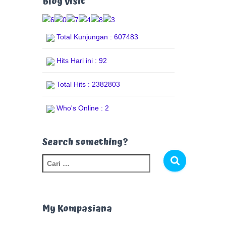
Blog Visit
Total Kunjungan : 607483
Hits Hari ini : 92
Total Hits : 2382803
Who's Online : 2
Search something?
C
a
r
i
u
My Kompasiana
n