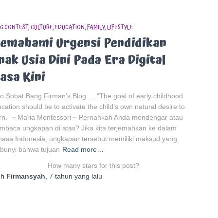
G CONTEST
CULTURE
EDUCATION
FAMILY
LIFESTYLE
emahami Urgensi Pendidikan
nak Usia Dini Pada Era Digital
asa Kini
o Sobat Bang Firman’s Blog … “The goal of early childhood
cation should be to activate the child’s own natural desire to
rn.” ~ Maria Montessori ~ Pernahkah Anda mendengar atau
baca ungkapan di atas? Jika kita terjemahkan ke dalam
asa Indonesia, ungkapan tersebut memiliki maksud yang
bunyi bahwa tujuan
Read more…
How many stars for this post?
eh
Firmansyah
,
7 tahun
yang lalu