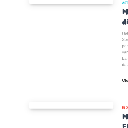
AUT
M
d
Ha
Sem
pe
yan
ban
da
Ol
BLO
M
E