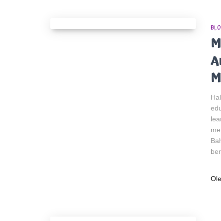
BLO
M
A
M
Hal
edu
lea
mem
Bah
ber
Ol