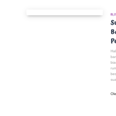
BLO
S
B
P
Hal
ban
bia
rum
bes
sua
Ol