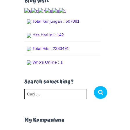
Blog Visit
Total Kunjungan : 607881
Hits Hari ini : 142
Total Hits : 2383491
Who's Online : 1
Search something?
C
a
r
i
u
My Kompasiana
n