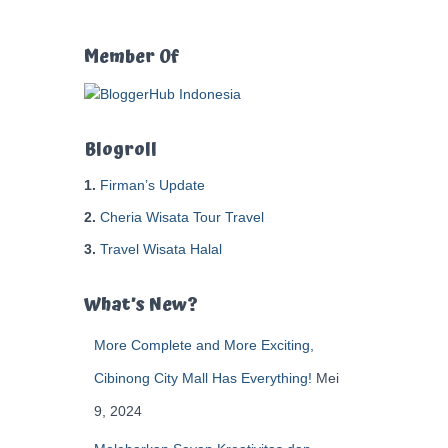
t
u
k
Member Of
:
Blogroll
1.
Firman’s Update
2.
Cheria Wisata Tour Travel
3.
Travel Wisata Halal
What’s New?
More Complete and More Exciting,
Cibinong City Mall Has Everything!
Mei
9, 2024