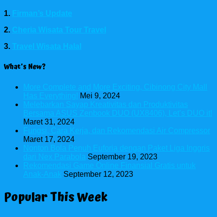
1.
Firman’s Update
2.
Cheria Wisata Tour Travel
3.
Travel Wisata Halal
What’s New?
More Complete and More Exciting, Cibinong City Mall
Has Everything!
Mei 9, 2024
Melebarkan Sayap Kreativitas dan Produktivitas
Bersama ASUS Zenbook DUO (UX8406), Let’s DUO it!
Maret 31, 2024
Fungsi, Cara Kerja, dan Rekomendasi Air Compressor
Maret 17, 2024
Nonton Bola Penuh Euforia dengan Paket Liga Inggris
dari Nex Parabola
September 19, 2023
Rekomendasi Game Online Finansial Gratis untuk
Anak-Anak
September 12, 2023
Popular This Week