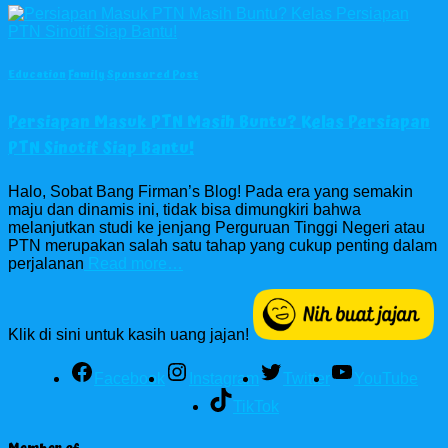
Education
Family
Sponsored Post
Persiapan Masuk PTN Masih Buntu? Kelas Persiapan
PTN Sinotif Siap Bantu!
Halo, Sobat Bang Firman’s Blog! Pada era yang semakin
maju dan dinamis ini, tidak bisa dimungkiri bahwa
melanjutkan studi ke jenjang Perguruan Tinggi Negeri atau
PTN merupakan salah satu tahap yang cukup penting dalam
perjalanan
Read more…
Klik di sini untuk kasih uang jajan!
Facebook
Instagram
Twitter
YouTube
TikTok