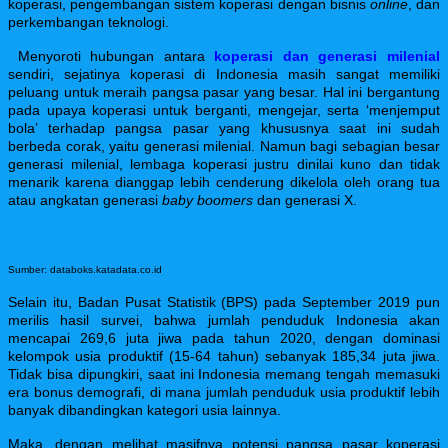
koperasi, pengembangan sistem koperasi dengan bisnis
online
, dan
perkembangan teknologi.
Menyoroti hubungan antara
koperasi dan generasi milenial
sendiri, s
ejatinya koperasi di Indonesia masih sangat memiliki
peluang untuk meraih pangsa pasar yang besar. Hal ini bergantung
pada upaya koperasi untuk berganti, mengejar, serta ‘menjemput
bola’ terhadap pangsa pasar yang khususnya saat ini sudah
berbeda corak, yaitu generasi milenial.
Namun bagi sebagian besar
generasi milenial, lembaga koperasi justru dinilai kuno dan tidak
menarik karena dianggap lebih cenderung dikelola oleh orang tua
atau angkatan generasi
baby boomers
dan generasi X.
Sumber: databoks.katadata.co.id
Selain itu,
Badan Pusat Statistik (BPS) pada September 2019 pun
merilis hasil survei, bahwa jumlah penduduk Indonesia akan
mencapai 269,6 juta jiwa pada tahun 2020, dengan dominasi
kelompok usia produktif (15-64 tahun)
sebanyak 185,34 juta jiwa.
Tidak bisa dipungkiri,
saat ini Indonesia memang tengah memasuki
era bonus demografi, di mana jumlah penduduk usia produktif lebih
banyak dibandingkan kategori usia lainnya.
Maka, dengan melihat masifnya potensi pangsa pasar koperasi