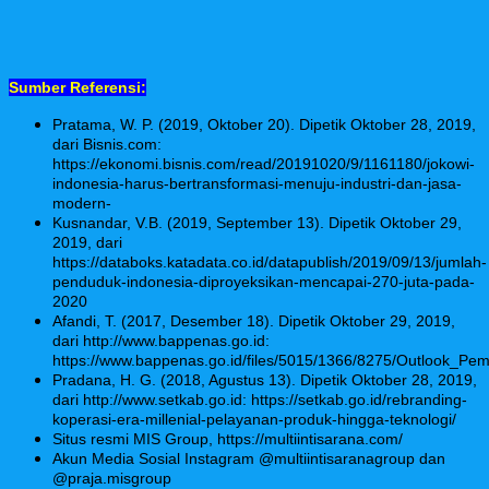
Sumber Referensi:
Pratama, W. P. (2019, Oktober 20). Dipetik Oktober 28, 2019,
dari Bisnis.com:
https://ekonomi.bisnis.com/read/20191020/9/1161180/jokowi-
indonesia-harus-bertransformasi-menuju-industri-dan-jasa-
modern-
Kusnandar, V.B. (2019, September 13). Dipetik Oktober 29,
2019, dari
https://databoks.katadata.co.id/datapublish/2019/09/13/jumlah-
penduduk-indonesia-diproyeksikan-mencapai-270-juta-pada-
2020
Afandi, T. (2017, Desember 18). Dipetik Oktober 29, 2019,
dari http://www.bappenas.go.id:
https://www.bappenas.go.id/files/5015/1366/8275/Outlook
Pradana, H. G. (2018, Agustus 13). Dipetik Oktober 28, 2019,
dari http://www.setkab.go.id: https://setkab.go.id/rebranding-
koperasi-era-millenial-pelayanan-produk-hingga-teknologi/
Situs resmi MIS Group, https://multiintisarana.com/
Akun Media Sosial Instagram @multiintisaranagroup dan
@praja.misgroup