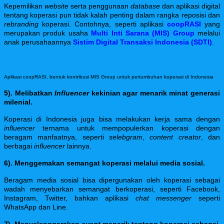
Kepemilikan
website
serta penggunaan
database
dan aplikasi digital
tentang koperasi pun tidak kalah penting dalam rangka reposisi dan
rebranding
koperasi. Contohnya, seperti aplikasi
coopRASI
yang
merupakan produk usaha
Multi Inti Sarana (MIS) Group
melalui
anak perusahaannya
Sistim Digital Transaksi Indonesia (SDTI)
.
Aplikasi coopRASI, bentuk kontribusi MIS Group untuk pertumbuhan koperasi di Indonesia
5). Melibatkan
Influencer
kekinian agar menarik minat generasi
milenial.
Koperasi di Indonesia juga bisa melakukan kerja sama dengan
influencer
ternama untuk mempopulerkan koperasi dengan
beragam manfaatnya, seperti
selebgram
,
content creator
, dan
berbagai
influencer
lainnya.
6). Menggemakan semangat koperasi melalui media sosial.
Beragam media sosial bisa dipergunakan oleh koperasi sebagai
wadah menyebarkan semangat berkoperasi, seperti Facebook,
Instagram, Twitter, bahkan aplikasi
chat messenger
seperti
WhatsApp dan Line.