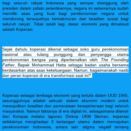
bagi seluruh rakyat Indonesia yang sempat disinggung oleh
presiden dalam pidato pelantikannya, negara ini sebenarnya sudah
memiliki asas yang kuat bagi perekonomian negara untuk
mendorong terwujudnya kemakmuran dan keadilan sosial bagi
seluruh rakyat. Tidak salah lagi, dasar ekonomi yang dimaksud
adalah Koperasi.
Sejak dahulu koperasi dikenal sebagai soko guru perekonomian
nasional atau tulang punggung dan penyangga utama
perekonomian bangsa yang diperkenalkan oleh
The Founding
Father
, Bapak Mohammad Hatta sebagai badan usaha bersama
berdasarkan atas asas kekeluargaan.
Namun, bagaimanakah nasib
dan peran koperasi di era transformasi saat ini?
Koperasi sebagai lembaga ekonomi yang tertulis dalam UUD 1945,
sesungguhnya adalah sebuah sistem ekonomi modern untuk
mewujudkan keadilan dan pemerataan kesejahteraan bagi seluruh
masyarakat. Namun faktanya di era digital ini, s
ebagaimana dilansir
dari Kompas melalui laporan Dinkop UKM Sleman, koperasi
setidaknya menghadapi 3 tantangan utama dalam memajukan
perekonomian Indonesia, antara lain: stigma negatif tentang