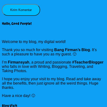
Hello, Good People!
Welcome to my blog, my digital world!
Thank you so much for visiting
Bang Firman’s Blog
. It’s
such a pleasure to have you as my guest. 🙂
I’m
Firmansyah
, a proud and passionate
#TeacherBlogger
who falls in love with Writing, Blogging, Traveling, and
Taking Photos.
I hope you enjoy your visit to my blog. Read and take away
all the benefits, then just ignore all the weird things. Huge
thanks.
Have a nice day! 🙂
Blog Visit