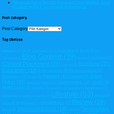
Merawat Orang Tercinta Bersama Insan Medika, Jasa
Perawat Home Care Terbaik di Indonesia
Post Category
Post Category
Tag Choices
ASUS
(6)
Automotive
(6)
Bisnis
(6)
Aplikasi
(4)
ASUS Indonesia
(4)
Blog
Blog Contest
(39)
Business
(7)
Competition
(4)
Budaya
(4)
Content Placement
(21)
Economy
(15)
Culinary
(5)
Education
(18)
Entertainment
(8)
Entrepreneurship
(7)
Gaya
Finance
(11)
Gadget
(9)
Experience
(8)
Family
(6)
Hidup
(15)
Government
(10)
Health
(9)
Generasi Milenial
(6)
Home Living
(9)
Kesehatan
(7)
Inspirasi
(6)
Inspiration
(4)
Investasi
(4)
Lifestyle
(53)
Milenial
(6)
Keuangan
(5)
Laptop
(5)
Kuliner
(4)
Review
(29)
Pendidikan
(10)
Otomotif
(6)
Pariwisata
(5)
Sponsored Post
(18)
Technology
Social
(6)
Sport
(5)