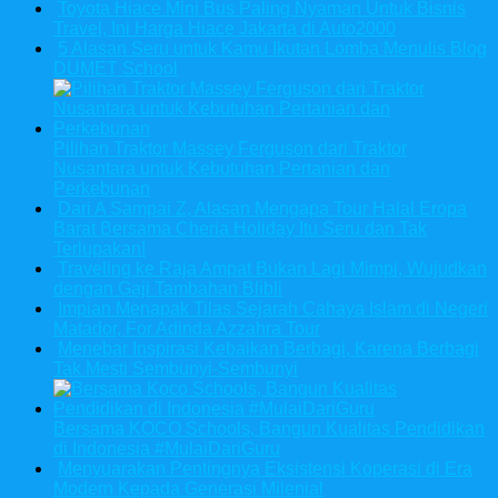
Toyota Hiace Mini Bus Paling Nyaman Untuk Bisnis
Travel, Ini Harga Hiace Jakarta di Auto2000
5 Alasan Seru untuk Kamu Ikutan Lomba Menulis Blog
DUMET School
Pilihan Traktor Massey Ferguson dari Traktor
Nusantara untuk Kebutuhan Pertanian dan
Perkebunan
Dari A Sampai Z, Alasan Mengapa Tour Halal Eropa
Barat Bersama Cheria Holiday Itu Seru dan Tak
Terlupakan!
Traveling ke Raja Ampat Bukan Lagi Mimpi, Wujudkan
dengan Gaji Tambahan Blibli
Impian Menapak Tilas Sejarah Cahaya Islam di Negeri
Matador, For Adinda Azzahra Tour
Menebar Inspirasi Kebaikan Berbagi, Karena Berbagi
Tak Mesti Sembunyi-Sembunyi
Bersama KOCO Schools, Bangun Kualitas Pendidikan
di Indonesia #MulaiDariGuru
Menyuarakan Pentingnya Eksistensi Koperasi di Era
Modern Kepada Generasi Milenial