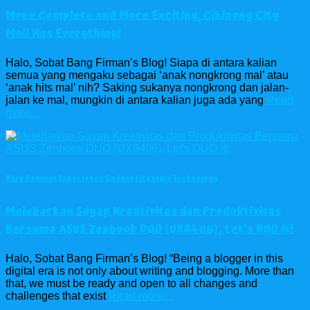
More Complete and More Exciting, Cibinong City
Mall Has Everything!
Halo, Sobat Bang Firman’s Blog! Siapa di antara kalian
semua yang mengaku sebagai ‘anak nongkrong mal’ atau
‘anak hits mal’ nih? Saking sukanya nongkrong dan jalan-
jalan ke mal, mungkin di antara kalian juga ada yang
Read
more…
Blog Contest
Experience
Gadget
Lifestyle
Technology
Melebarkan Sayap Kreativitas dan Produktivitas
Bersama ASUS Zenbook DUO (UX8406), Let’s DUO it!
Halo, Sobat Bang Firman’s Blog! “Being a blogger in this
digital era is not only about writing and blogging. More than
that, we must be ready and open to all changes and
challenges that exist
Read more…