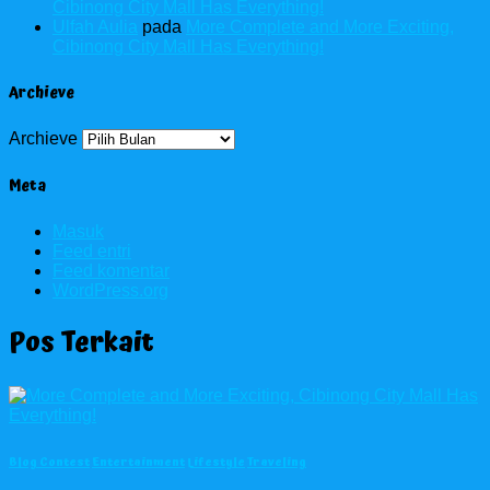
Cibinong City Mall Has Everything!
Ulfah Aulia
pada
More Complete and More Exciting,
Cibinong City Mall Has Everything!
Archieve
Archieve
Meta
Masuk
Feed entri
Feed komentar
WordPress.org
Pos Terkait
Blog Contest
Entertainment
Lifestyle
Traveling