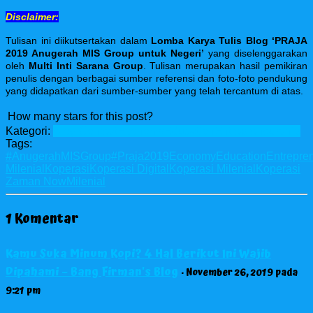
Disclaimer:
Tulisan ini diikutsertakan dalam
Lomba Karya Tulis Blog ‘
PRAJA
2019 Anugerah MIS Group untuk Negeri
’
yang diselenggarakan
oleh
Multi Inti Sarana Group
. Tulisan merupakan hasil pemikiran
penulis dengan berbagai sumber referensi dan foto-foto pendukung
yang didapatkan dari sumber-sumber yang telah tercantum di atas.
How many stars for this post?
Kategori:
Blog Contest
Economy
Education
Entrepreneurship
Tags:
#AnugerahMISGroup
#Praja2019
Economy
Education
Entrepre
Milenial
Koperasi
Koperasi Digital
Koperasi Milenial
Koperasi
Zaman Now
Milenial
1 Komentar
Kamu Suka Minum Kopi? 4 Hal Berikut Ini Wajib
Dipahami – Bang Firman's Blog
· November 26, 2019 pada
9:21 pm