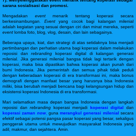
7). Menyelenggarakan
event
menarik tentang koperasi sebagai
sarana sosialisasi dan promosi.
Mengadakan
event
menarik tentang koperasi secara
berkesinambungan.
Event
yang cocok bagi kalangan milenial
adalah kegiatan yang sesuai dengan ciri dan minat mereka, seperti
event
lomba foto, blog, vlog, desain, dan lain sebagainya.
Beberapa upaya, kiat, dan strategi di atas setidaknya bisa menjadi
pertimbangan dan perhatian utama bagi koperasi dalam melakukan
reposisi dan
rebranding
koperasi digital di kalangan generasi
milenial. Jika generasi milenial bangsa tidak lagi tertarik dengan
koperasi, maka bisa dipastikan bahwa koperasi akan punah dari
bumi Indonesia. Jika pemerintah dan semua pihak tidak peduli
dengan keberadaan koperasi di era transformasi ini, maka bonus
demografi dengan manfaat besar yang harusnya bisa Indonesia
miliki, bisa berubah menjadi bencana bagi kelangsungan hidup dan
eksistensi koperasi Indonesia di era transformasi.
Mari selamatkan masa depan bangsa Indonesia dengan langkah
reposisi dan
rebranding
koperasi menjadi
koperasi digital
dan
koperasi zaman
now
,
guna
merangkul generasi milenial
secara
efektif sebagai potensi pangsa pasar koperasi yang besar, sekaligus
penggerak utama untuk mewujudkan masyarakat Indonesia yang
adil, makmur, dan sejahtera. Amin.