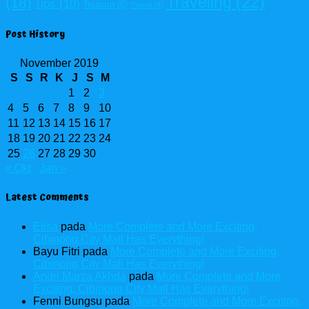
Traveling
(22)
(18)
Tips
(10)
Tourism
(6)
Travel
(4)
Post History
November 2019
S
S
R
K
J
S
M
1
2
3
4
5
6
7
8
9
10
11
12
13
14
15
16
17
18
19
20
21
22
23
24
25
26
27
28
29
30
« Okt
Jan »
Latest Comments
Elisa
pada
More Complete and More Exciting,
Cibinong City Mall Has Everything!
Bayu Fitri
pada
More Complete and More Exciting,
Cibinong City Mall Has Everything!
Andri Marza Akhda
pada
More Complete and More
Exciting, Cibinong City Mall Has Everything!
Fenni Bungsu
pada
More Complete and More Exciting,