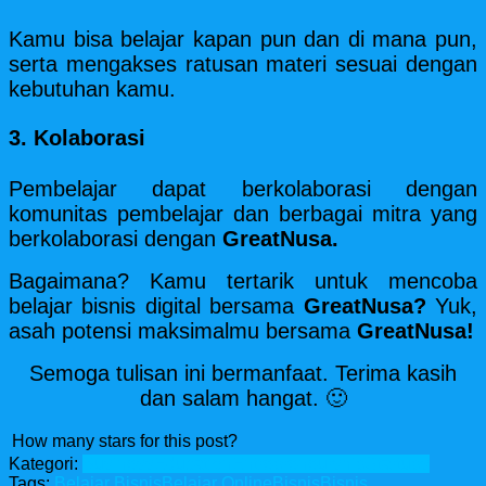
Kamu bisa belajar kapan pun dan di mana pun,
serta mengakses ratusan materi sesuai dengan
kebutuhan kamu.
3. Kolaborasi
Pembelajar dapat berkolaborasi dengan
komunitas pembelajar dan berbagai mitra yang
berkolaborasi dengan
GreatNusa.
Bagaimana? Kamu tertarik untuk mencoba
belajar bisnis digital bersama
GreatNusa?
Yuk,
asah potensi maksimalmu bersama
GreatNusa!
Semoga tulisan ini bermanfaat. Terima kasih
dan salam hangat. 🙂
How many stars for this post?
Kategori:
Business
Education
Entrepreneurship
Startups
Tags:
Belajar Bisnis
Belajar Online
Bisnis
Bisnis