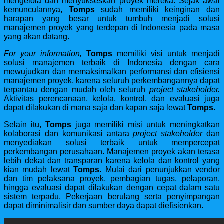
mengelola dan menyukseskan proyek mereka. Sejak awal
kemunculannya,
Tomps
sudah memiliki keinginan dan
harapan yang besar untuk tumbuh menjadi solusi
manajemen proyek yang terdepan di Indonesia pada masa
yang akan datang.
For your information,
Tomps
memiliki visi untuk menjadi
solusi manajemen terbaik di Indonesia dengan cara
mewujudkan dan memaksimalkan performansi dan efisiensi
manajemen proyek, karena seluruh perkembangannya dapat
terpantau dengan mudah oleh seluruh
project stakeholder.
Aktivitas perencanaan, kelola, kontrol, dan evaluasi juga
dapat dilakukan di mana saja dan kapan saja lewat
Tomps.
Selain itu,
Tomps
juga memiliki misi untuk meningkatkan
kolaborasi dan komunikasi antara
project
stakeholder
dan
menyediakan solusi terbaik untuk mempercepat
perkembangan perusahaan. Manajemen proyek akan terasa
lebih dekat dan transparan karena kelola dan kontrol yang
kian mudah lewat
Tomps.
Mulai dari penunjukkan vendor
dan tim pelaksana proyek, pembagian tugas, pelaporan,
hingga evaluasi dapat dilakukan dengan cepat dalam satu
sistem terpadu. Pekerjaan berulang serta penyimpangan
dapat diminimalisir dan sumber daya dapat diefisienkan.