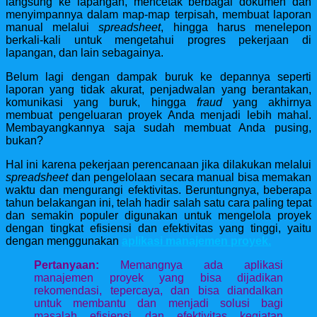
langsung ke lapangan, mencetak berbagai dokumen dan
menyimpannya dalam map-map terpisah, membuat laporan
manual melalui
spreadsheet
, hingga harus menelepon
berkali-kali untuk mengetahui progres pekerjaan di
lapangan, dan lain sebagainya.
Belum lagi dengan dampak buruk ke depannya seperti
laporan yang tidak akurat, penjadwalan yang berantakan,
komunikasi yang buruk, hingga
fraud
yang akhirnya
membuat pengeluaran proyek Anda menjadi lebih mahal.
Membayangkannya saja sudah membuat Anda pusing,
bukan?
Hal ini karena pekerjaan perencanaan jika dilakukan melalui
spreadsheet
dan pengelolaan secara manual bisa memakan
waktu dan mengurangi efektivitas. Beruntungnya, beberapa
tahun belakangan ini, telah hadir salah satu cara paling tepat
dan semakin populer digunakan untuk mengelola proyek
dengan tingkat efisiensi dan efektivitas yang tinggi, yaitu
dengan menggunakan
aplikasi manajemen proyek.
Pertanyaan:
Memangnya ada aplikasi
manajemen proyek yang bisa dijadikan
rekomendasi, tepercaya, dan bisa diandalkan
untuk membantu dan menjadi solusi bagi
masalah efisiensi dan efektivitas kegiatan