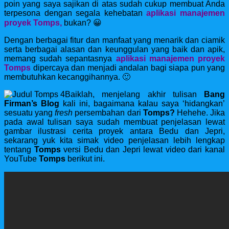
poin yang saya sajikan di atas sudah cukup membuat Anda
terpesona dengan segala kehebatan
aplikasi manajemen
proyek Tomps,
bukan? 😀
Dengan berbagai fitur dan manfaat yang menarik dan ciamik
serta berbagai alasan dan keunggulan yang baik dan apik,
memang sudah sepantasnya
aplikasi manajemen proyek
Tomps
dipercaya dan menjadi andalan bagi siapa pun yang
membutuhkan kecanggihannya. 🙂
Baiklah, menjelang akhir tulisan
Bang
Firman’s Blog
kali ini, bagaimana kalau saya ‘hidangkan’
sesuatu yang
fresh
persembahan dari
Tomps?
Hehehe.
Jika
pada awal tulisan saya sudah membuat penjelasan lewat
gambar ilustrasi cerita proyek antara Bedu dan Jepri,
sekarang yuk kita simak video penjelasan lebih lengkap
tentang
Tomps
versi Bedu dan Jepri lewat video dari kanal
YouTube
Tomps
berikut ini.