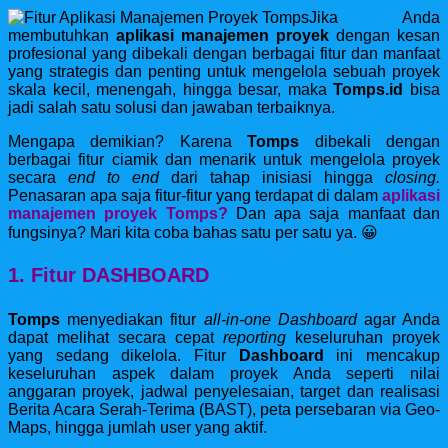
Jika Anda
membutuhkan
aplikasi manajemen proyek
dengan kesan
profesional yang dibekali dengan berbagai fitur dan manfaat
yang strategis dan penting untuk mengelola sebuah proyek
skala kecil, menengah, hingga besar, maka
Tomps.id
bisa
jadi salah satu solusi dan jawaban terbaiknya.
Mengapa demikian? Karena
Tomps
dibekali dengan
berbagai fitur ciamik dan menarik untuk mengelola proyek
secara
end to end
dari tahap inisiasi hingga
closing.
Penasaran apa saja fitur-fitur yang terdapat di dalam
aplikasi
manajemen proyek Tomps?
Dan apa saja manfaat dan
fungsinya? Mari kita coba bahas satu per satu ya. 😀
1. Fitur DASHBOARD
Tomps
menyediakan fitur
all-in-one Dashboard
agar Anda
dapat melihat secara cepat
reporting
keseluruhan proyek
yang sedang dikelola. Fitur
Dashboard
ini mencakup
keseluruhan aspek dalam proyek Anda seperti nilai
anggaran proyek, jadwal penyelesaian, target dan realisasi
Berita Acara Serah-Terima (BAST), peta persebaran via Geo-
Maps, hingga jumlah user yang aktif.