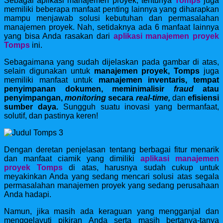
Sebagai aplikasi manajemen proyek, tentunya
Tomps
juga
memiliki beberapa manfaat penting lainnya yang diharapkan
mampu menjawab solusi kebutuhan dan permasalahan
manajemen proyek. Nah, setidaknya ada 6 manfaat lainnya
yang bisa Anda rasakan dari
aplikasi manajemen proyek
Tomps
ini.
Sebagaimana yang sudah dijelaskan pada gambar di atas,
selain digunakan untuk
manajemen proyek,
Tomps
juga
memiliki manfaat untuk
manajemen inventaris, tempat
penyimpanan dokumen, meminimalisir
fraud
atau
penyimpangan,
monitoring
secara
real-time,
dan
efisiensi
sumber daya.
Sungguh suatu inovasi yang bermanfaat,
solutif, dan pastinya keren!
Dengan deretan penjelasan tentang berbagai fitur menarik
dan manfaat ciamik yang dimiliki
aplikasi manajemen
proyek Tomps
di atas, harusnya sudah cukup untuk
meyakinkan Anda yang sedang mencari solusi atas segala
permasalahan manajemen proyek yang sedang perusahaan
Anda hadapi.
Namun, jika masih ada keraguan yang mengganjal dan
menggelayuti pikiran Anda serta masih bertanya-tanya