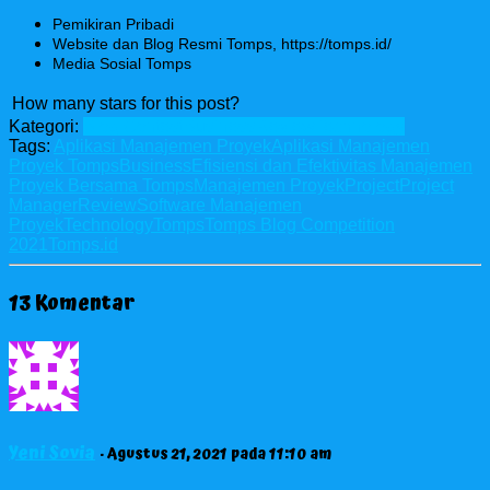
Pemikiran Pribadi
Website dan Blog Resmi Tomps, https://tomps.id/
Media Sosial Tomps
How many stars for this post?
Kategori:
Blog Contest
Business
Review
Technology
Tags:
Aplikasi Manajemen Proyek
Aplikasi Manajemen
Proyek Tomps
Business
Efisiensi dan Efektivitas Manajemen
Proyek Bersama Tomps
Manajemen Proyek
Project
Project
Manager
Review
Software Manajemen
Proyek
Technology
Tomps
Tomps Blog Competition
2021
Tomps.id
13 Komentar
Yeni Sovia
· Agustus 21, 2021 pada 11:10 am