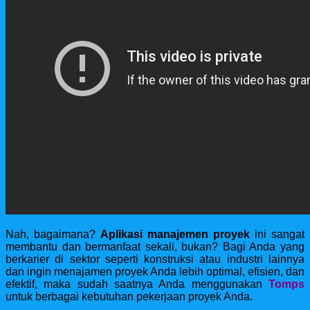
Nah, bagaimana?
Aplikasi manajemen proyek
ini sangat
membantu dan bermanfaat sekali, bukan? Bagi
Anda yang
berkarier di sektor seperti konstruksi atau industri lainnya
dan ingin menajamen proyek Anda lebih optimal, efisien, dan
efektif, maka sudah saatnya Anda menggunakan
Tomps
untuk berbagai kebutuhan pekerjaan proyek Anda.