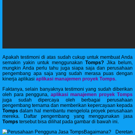
Apakah testimoni di atas sudah cukup untuk membuat Anda
semakin yakin untuk menggunakan
Tomps?
Jika belum,
mungkin Anda perlu tahu juga siapa saja dan perusahaan
pengembang apa saja yang sudah merasa puas dengan
kinerja aplikasi
aplikasi manajemen proyek Tomps.
Faktanya, selain banyaknya testimoni yang sudah diberikan
oleh para pengguna,
aplikasi manajemen proyek Tomps
juga sudah dipercaya oleh berbagai perusahaan
pengembang ternama dan memberikan kepercayaan kepada
Tomps
dalam hal membantu mengelola proyek perusahaan
mereka. Daftar pengembang yang menggunakan jasa
Tomps
tersebut bisa dilihat pada gambar di bawah ini.
Bagaimana? Deretan