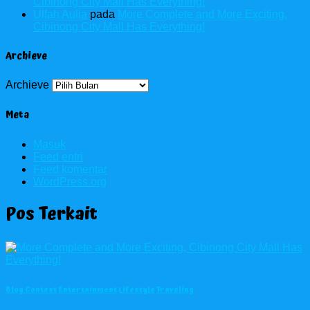
Cibinong City Mall Has Everything!
Ulfah Aulia
pada
More Complete and More Exciting,
Cibinong City Mall Has Everything!
Archieve
Archieve
Meta
Masuk
Feed entri
Feed komentar
WordPress.org
Pos Terkait
Blog Contest
Entertainment
Lifestyle
Traveling