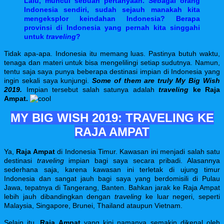
Lalu, muncul sebuah pertanyaan. Sebagai orang
Indonesia sendiri, sudah sejauh manakah kita
mengeksplor keindahan Indonesia? Berapa
provinsi di Indonesia yang pernah kita singgahi
untuk
traveling
?
Tidak apa-apa. Indonesia itu memang luas. Pastinya butuh waktu,
tenaga dan materi untuk bisa mengelilingi setiap sudutnya. Namun,
tentu saja saya punya beberapa destinasi impian di Indonesia yang
ingin sekali saya kunjungi.
Some of them are truly My Big Wish
2019.
Impian tersebut salah satunya adalah
traveling
ke Raja
Ampat.
MY BIG WISH 2019:
TRAVELING KE
RAJA AMPAT
Ya,
Raja Ampat
di Indonesia Timur. Kawasan ini menjadi salah satu
destinasi
traveling
impian bagi saya secara pribadi. Alasannya
sederhana saja, karena kawasan ini terletak di ujung timur
Indonesia dan sangat jauh bagi saya yang berdomisili di Pulau
Jawa, tepatnya di Tangerang, Banten. Bahkan jarak ke Raja Ampat
lebih jauh dibandingkan dengan
traveling
ke luar negeri, seperti
Malaysia, Singapore, Brunei, Thailand ataupun Vietnam.
Selain itu,
Raja Ampat
yang kini namanya semakin dikenal oleh