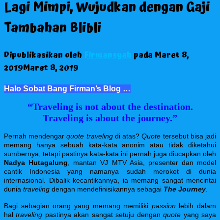
Lagi Mimpi, Wujudkan dengan Gaji
Tambahan Blibli
Dipublikasikan oleh
Firmansyah
pada
Maret 8,
2019
Maret 8, 2019
Halo Sobat Bang Firman’s Blog …
“Traveling is not about the destination.
Traveling is about the journey.”
Pernah mendengar
quote traveling
di atas?
Quote
tersebut bisa jadi
memang hanya sebuah kata-kata anonim atau tidak diketahui
sumbernya, tetapi pastinya kata-kata ini pernah juga diucapkan oleh
Nadya Hutagalung
, mantan VJ MTV Asia,
presenter dan model
cantik Indonesia yang namanya sudah meroket di dunia
internasional. Dibalik kecantikannya, ia memang sangat mencintai
dunia
traveling
dengan mendefinisikannya sebagai
T
he Jour
ney
.
Bagi sebagian orang yang memang memiliki
passion
lebih dalam
hal
traveling
pastinya akan sangat setuju dengan
quote
yang saya