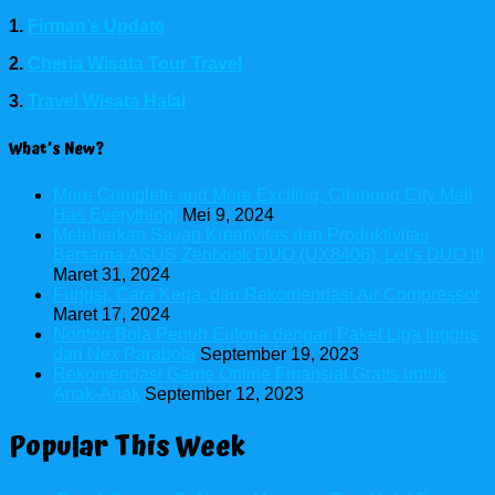
1.
Firman’s Update
2.
Cheria Wisata Tour Travel
3.
Travel Wisata Halal
What’s New?
More Complete and More Exciting, Cibinong City Mall
Has Everything!
Mei 9, 2024
Melebarkan Sayap Kreativitas dan Produktivitas
Bersama ASUS Zenbook DUO (UX8406), Let’s DUO it!
Maret 31, 2024
Fungsi, Cara Kerja, dan Rekomendasi Air Compressor
Maret 17, 2024
Nonton Bola Penuh Euforia dengan Paket Liga Inggris
dari Nex Parabola
September 19, 2023
Rekomendasi Game Online Finansial Gratis untuk
Anak-Anak
September 12, 2023
Popular This Week