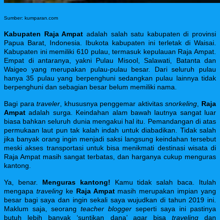
Sumber: kumparan.com
Kabupaten Raja Ampat
adalah salah satu kabupaten di provinsi
Papua Barat, Indonesia. Ibukota kabupaten ini terletak di Waisai.
Kabupaten ini memiliki 610 pulau, termasuk kepulauan Raja Ampat.
Empat di antaranya, yakni Pulau Misool, Salawati, Batanta dan
Waigeo yang merupakan pulau-pulau besar. Dari seluruh pulau
hanya 35 pulau yang berpenghuni sedangkan pulau lainnya tidak
berpenghuni dan sebagian besar belum memiliki nama.
Bagi para
traveler
, khususnya penggemar aktivitas
snorkeling
,
Raja
Ampat
adalah surga. Keindahan alam bawah lautnya sangat luar
biasa bahkan seluruh dunia mengakui hal itu. Pemandangan di atas
permukaan laut pun tak kalah indah untuk diabadikan. Tidak salah
jika banyak orang ingin menjadi saksi langsung keindahan tersebut
meski akses transportasi untuk bisa menikmati destinasi wisata di
Raja Ampat masih sangat terbatas, dan harganya cukup menguras
kantong.
Ya, benar.
Menguras kantong!
Kamu tidak salah baca. Itulah
mengapa
traveling
ke
Raja Ampat
masih merupakan impian yang
besar bagi saya dan ingin sekali saya wujudkan di tahun 2019 ini.
Maklum saja, seorang
teacher blogger
seperti saya ini pastinya
butuh lebih banyak ‘suntikan dana’ agar bisa
traveling
dan