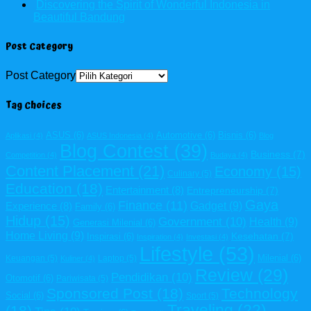
Discovering the Spirit of Wonderful Indonesia in
Beautiful Bandung
Post Category
Post Category
Tag Choices
ASUS
(6)
Automotive
(6)
Bisnis
(6)
Aplikasi
(4)
ASUS Indonesia
(4)
Blog
Blog Contest
(39)
Business
(7)
Competition
(4)
Budaya
(4)
Content Placement
(21)
Economy
(15)
Culinary
(5)
Education
(18)
Entertainment
(8)
Entrepreneurship
(7)
Gaya
Finance
(11)
Gadget
(9)
Experience
(8)
Family
(6)
Hidup
(15)
Government
(10)
Health
(9)
Generasi Milenial
(6)
Home Living
(9)
Kesehatan
(7)
Inspirasi
(6)
Inspiration
(4)
Investasi
(4)
Lifestyle
(53)
Milenial
(6)
Keuangan
(5)
Laptop
(5)
Kuliner
(4)
Review
(29)
Pendidikan
(10)
Otomotif
(6)
Pariwisata
(5)
Sponsored Post
(18)
Technology
Social
(6)
Sport
(5)
Traveling
(22)
(18)