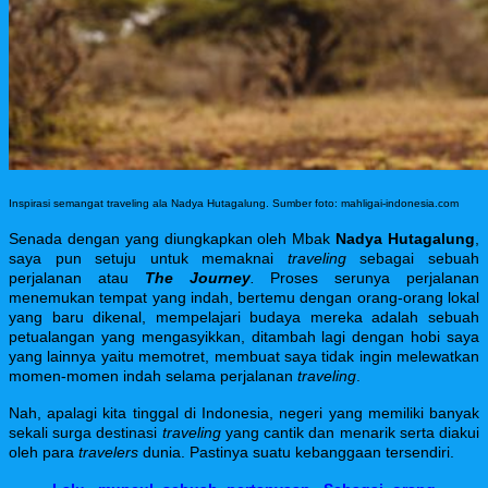
Inspirasi semangat traveling ala Nadya Hutagalung. Sumber foto: mahligai-indonesia.com
S
enada dengan yang diungkapkan oleh Mbak
Nadya Hutagalung
,
saya pun setuju untuk memaknai
traveling
sebagai sebuah
perjalanan atau
The
Journey
.
Proses serunya perjalanan
menemukan tempat yang indah, bertemu dengan orang-orang lokal
yang baru dikenal, mempelajari budaya mereka adalah sebuah
petualangan yang mengasyikkan, ditambah lagi dengan hobi saya
yang lainnya yaitu memotret, membuat saya tidak ingin melewatkan
momen-momen indah selama perjalanan
traveling
.
Nah, apalagi kita tinggal di Indonesia, negeri yang memiliki banyak
sekali surga destinasi
traveling
yang cantik dan menarik serta diakui
oleh para
travelers
dunia. Pastinya suatu kebanggaan tersendiri.