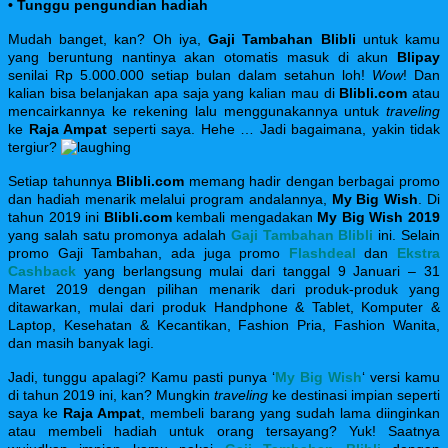
• Tunggu pengundian hadiah
Mudah banget, kan? Oh iya,
Gaji Tambahan Blibli
untuk kamu
yang beruntung nantinya akan otomatis masuk di akun
Blipay
senilai Rp 5.000.000 setiap bulan dalam setahun loh!
Wow
! Dan
kalian bisa belanjakan apa saja yang kalian mau di
Blibli.com
atau
mencairkannya ke rekening lalu menggunakannya untuk
traveling
ke
Raja Ampat
seperti saya. Hehe … Jadi bagaimana, yakin tidak
tergiur?
Setiap tahunnya
Blibli.com
memang hadir dengan berbagai promo
dan hadiah menarik melalui program andalannya,
My Big Wish
. Di
tahun 2019 ini
Blibli.com
kembali mengadakan
My Big Wish 2019
yang salah satu promonya adalah
Gaji Tambahan Blibli
ini. Selain
promo Gaji Tambahan, ada juga promo
Flashdeal
dan
Ekstra
Cashback
yang berlangsung mulai dari tanggal 9 Januari – 31
Maret 2019 dengan pilihan menarik dari produk-produk yang
ditawarkan, mulai dari produk Handphone & Tablet, Komputer &
Laptop, Kesehatan & Kecantikan, Fashion Pria, Fashion Wanita,
dan masih banyak lagi.
Jadi, tunggu apalagi? Kamu pasti punya ‘
My Big Wish
‘ versi kamu
di tahun 2019 ini, kan? Mungkin
traveling
ke destinasi impian seperti
saya ke
Raja Ampat
, membeli barang yang sudah lama diinginkan
atau membeli hadiah untuk orang tersayang? Yuk! Saatnya