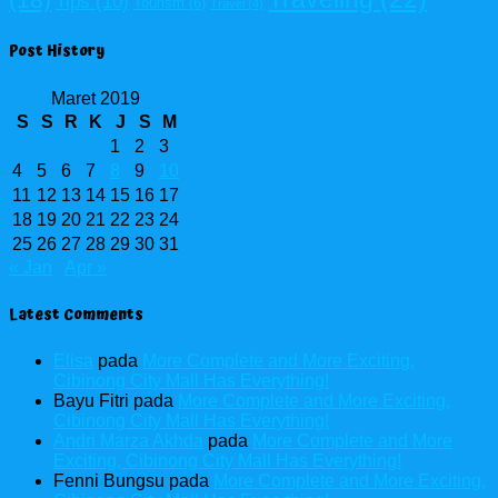
Tips
(10)
Tourism
(6)
Travel
(4)
Post History
Maret 2019
S
S
R
K
J
S
M
1
2
3
4
5
6
7
8
9
10
11
12
13
14
15
16
17
18
19
20
21
22
23
24
25
26
27
28
29
30
31
« Jan
Apr »
Latest Comments
Elisa
pada
More Complete and More Exciting,
Cibinong City Mall Has Everything!
Bayu Fitri
pada
More Complete and More Exciting,
Cibinong City Mall Has Everything!
Andri Marza Akhda
pada
More Complete and More
Exciting, Cibinong City Mall Has Everything!
Fenni Bungsu
pada
More Complete and More Exciting,