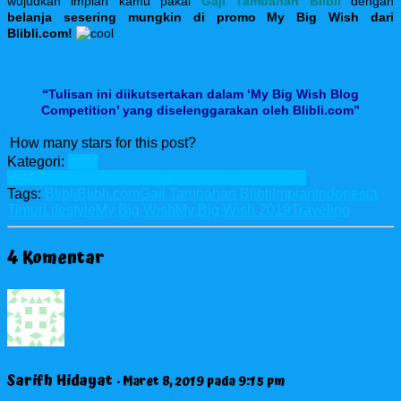
wujudkan impian kamu pakai
Gaji Tambahan Blibli
dengan
belanja sesering mungkin di promo My Big Wish dari
Blibli.com!
“Tulisan ini diikutsertakan dalam ‘My Big Wish Blog
Competition’ yang diselenggarakan oleh Blibli.com”
How many stars for this post?
Kategori:
Blog
Contest
Event
Lifestyle
Review
Startups
Traveling
Tags:
Blibli
Blibli.com
Gaji Tambahan Blibli
Impian
Indonesia
Timur
Lifestyle
My Big Wish
My Big Wish 2019
Traveling
4 Komentar
Sarifh Hidayat
· Maret 8, 2019 pada 9:15 pm