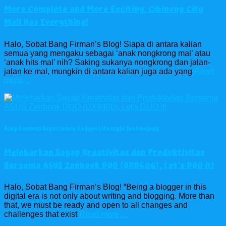
More Complete and More Exciting, Cibinong City
Mall Has Everything!
Halo, Sobat Bang Firman’s Blog! Siapa di antara kalian
semua yang mengaku sebagai ‘anak nongkrong mal’ atau
‘anak hits mal’ nih? Saking sukanya nongkrong dan jalan-
jalan ke mal, mungkin di antara kalian juga ada yang
Read
more…
Blog Contest
Experience
Gadget
Lifestyle
Technology
Melebarkan Sayap Kreativitas dan Produktivitas
Bersama ASUS Zenbook DUO (UX8406), Let’s DUO it!
Halo, Sobat Bang Firman’s Blog! “Being a blogger in this
digital era is not only about writing and blogging. More than
that, we must be ready and open to all changes and
challenges that exist
Read more…