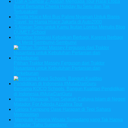
Dari A Sampai Z, Alasan Mengapa Tour Halal Eropa
Barat Bersama Cheria Holiday Itu Seru dan Tak
Terlupakan!
Toyota Hiace Mini Bus Paling Nyaman Untuk Bisnis
Travel, Ini Harga Hiace Jakarta di Auto2000
5 Alasan Seru untuk Kamu Ikutan Lomba Menulis Blog
DUMET School
Menebar Inspirasi Kebaikan Berbagi, Karena Berbagi
Tak Mesti Sembunyi-Sembunyi
Pilihan Traktor Massey Ferguson dari Traktor
Nusantara untuk Kebutuhan Pertanian dan
Perkebunan
Bersama KOCO Schools, Bangun Kualitas Pendidikan
di Indonesia #MulaiDariGuru
Impian Menapak Tilas Sejarah Cahaya Islam di Negeri
Matador, For Adinda Azzahra Tour
Gelora Kampung Oase Harapan di Tepi Sahara
Metropolitan
Mengulik Pesona Wisata Sumedang yang Tak Hanya
Sekadar ‘Tahu Sumedang’