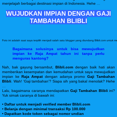
menjelajah berbagai destinasi impian di Indonesia. Hehe …
WUJUDKAN IMPIAN DENGAN GAJI
TAMBAHAN BLIBLI
Foto ini adalah saat saya terpilih menjadi salah satu blogger yang diundang Blibli.com untuk me
Bagaimana solusinya untuk bisa mewujudkan
impian ke Raja Ampat tahun ini tanpa perlu
menguras kantong?
Nah, bak gayung bersambut,
Blibli.com
dengan baik hati akan
memberikan kesempatan dan kemudahan untuk saya mewujudkan
impian ke
Raja Ampat
dengan adanya promo
Gaji Tambahan
Blibli
. Wah! ‘Gaji tambahan’? Siapa sih yang bakal menolak? Hehe
…
Lalu, bagaimana caranya mendapatkan
Gaji Tambahan
Blibli
ini?
Yuk simak caranya di bawah ini:
• Daftar untuk menjadi verified member Blibli.com
• Belanja dengan minimal transaksi Rp 100.000
• Dapatkan kode token sebagai nomor undian