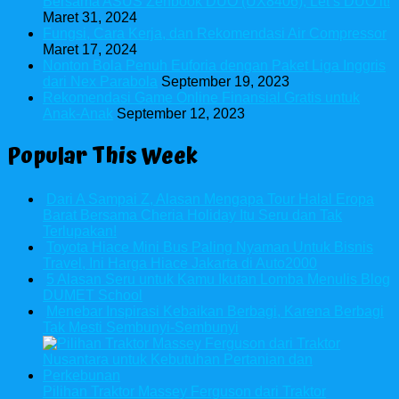
Bersama ASUS Zenbook DUO (UX8406), Let’s DUO it!
Maret 31, 2024
Fungsi, Cara Kerja, dan Rekomendasi Air Compressor
Maret 17, 2024
Nonton Bola Penuh Euforia dengan Paket Liga Inggris
dari Nex Parabola
September 19, 2023
Rekomendasi Game Online Finansial Gratis untuk
Anak-Anak
September 12, 2023
Popular This Week
Dari A Sampai Z, Alasan Mengapa Tour Halal Eropa
Barat Bersama Cheria Holiday Itu Seru dan Tak
Terlupakan!
Toyota Hiace Mini Bus Paling Nyaman Untuk Bisnis
Travel, Ini Harga Hiace Jakarta di Auto2000
5 Alasan Seru untuk Kamu Ikutan Lomba Menulis Blog
DUMET School
Menebar Inspirasi Kebaikan Berbagi, Karena Berbagi
Tak Mesti Sembunyi-Sembunyi
Pilihan Traktor Massey Ferguson dari Traktor