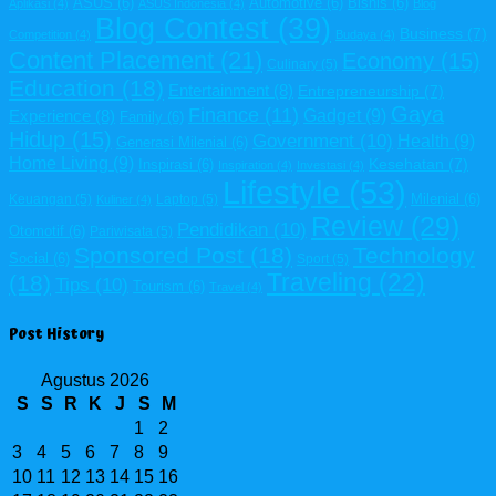
ASUS
(6)
Automotive
(6)
Bisnis
(6)
Aplikasi
(4)
ASUS Indonesia
(4)
Blog
Blog Contest
(39)
Business
(7)
Competition
(4)
Budaya
(4)
Content Placement
(21)
Economy
(15)
Culinary
(5)
Education
(18)
Entertainment
(8)
Entrepreneurship
(7)
Gaya
Finance
(11)
Gadget
(9)
Experience
(8)
Family
(6)
Hidup
(15)
Government
(10)
Health
(9)
Generasi Milenial
(6)
Home Living
(9)
Kesehatan
(7)
Inspirasi
(6)
Inspiration
(4)
Investasi
(4)
Lifestyle
(53)
Milenial
(6)
Keuangan
(5)
Laptop
(5)
Kuliner
(4)
Review
(29)
Pendidikan
(10)
Otomotif
(6)
Pariwisata
(5)
Sponsored Post
(18)
Technology
Social
(6)
Sport
(5)
Traveling
(22)
(18)
Tips
(10)
Tourism
(6)
Travel
(4)
Post History
Agustus 2026
S
S
R
K
J
S
M
1
2
3
4
5
6
7
8
9
10
11
12
13
14
15
16