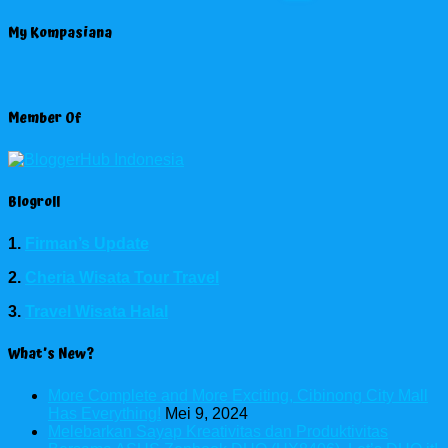
My Kompasiana
Member Of
Blogroll
1.
Firman’s Update
2.
Cheria Wisata Tour Travel
3.
Travel Wisata Halal
What’s New?
More Complete and More Exciting, Cibinong City Mall
Has Everything!
Mei 9, 2024
Melebarkan Sayap Kreativitas dan Produktivitas