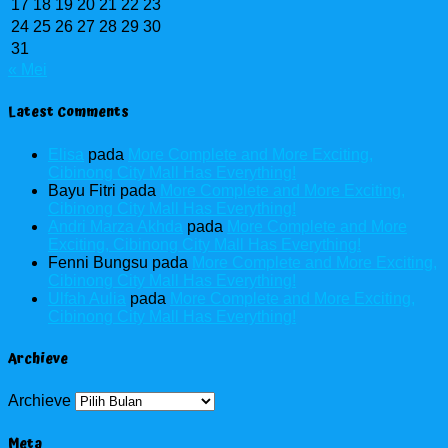
17
18
19
20
21
22
23
24
25
26
27
28
29
30
31
« Mei
Latest Comments
Elisa
pada
More Complete and More Exciting,
Cibinong City Mall Has Everything!
Bayu Fitri
pada
More Complete and More Exciting,
Cibinong City Mall Has Everything!
Andri Marza Akhda
pada
More Complete and More
Exciting, Cibinong City Mall Has Everything!
Fenni Bungsu
pada
More Complete and More Exciting,
Cibinong City Mall Has Everything!
Ulfah Aulia
pada
More Complete and More Exciting,
Cibinong City Mall Has Everything!
Archieve
Archieve
Meta