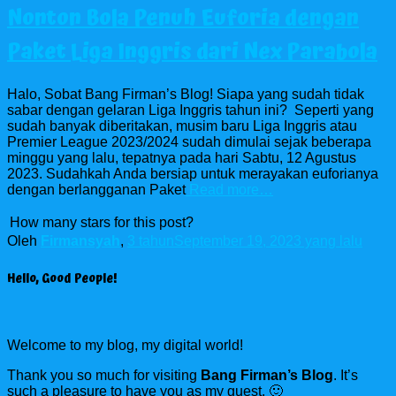
Nonton Bola Penuh Euforia dengan
Paket Liga Inggris dari Nex Parabola
Halo, Sobat Bang Firman’s Blog! Siapa yang sudah tidak
sabar dengan gelaran Liga Inggris tahun ini? Seperti yang
sudah banyak diberitakan, musim baru Liga Inggris atau
Premier League 2023/2024 sudah dimulai sejak beberapa
minggu yang lalu, tepatnya pada hari Sabtu, 12 Agustus
2023. Sudahkah Anda bersiap untuk merayakan euforianya
dengan berlangganan Paket
Read more…
How many stars for this post?
Oleh
Firmansyah
,
3 tahun
September 19, 2023
yang lalu
Hello, Good People!
Welcome to my blog, my digital world!
Thank you so much for visiting
Bang Firman’s Blog
. It’s
such a pleasure to have you as my guest. 🙂