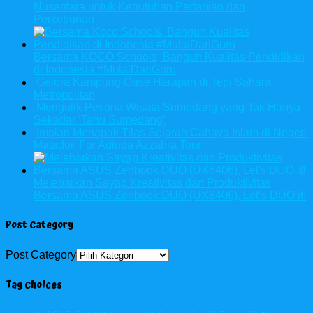
Nusantara untuk Kebutuhan Pertanian dan
Perkebunan
Bersama KOCO Schools, Bangun Kualitas Pendidikan
di Indonesia #MulaiDariGuru
Gelora Kampung Oase Harapan di Tepi Sahara
Metropolitan
Mengulik Pesona Wisata Sumedang yang Tak Hanya
Sekadar ‘Tahu Sumedang’
Impian Menapak Tilas Sejarah Cahaya Islam di Negeri
Matador, For Adinda Azzahra Tour
Melebarkan Sayap Kreativitas dan Produktivitas
Bersama ASUS Zenbook DUO (UX8406), Let’s DUO it!
Post Category
Post Category
Tag Choices