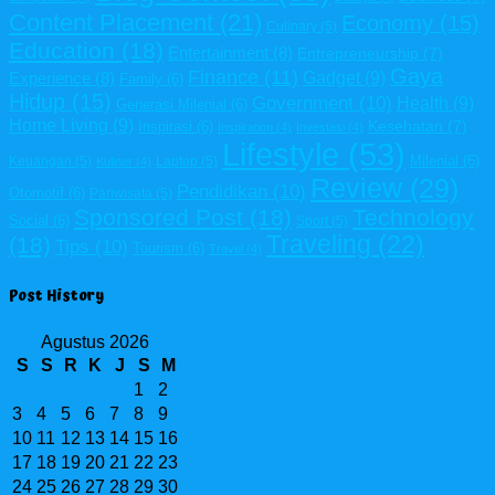
Content Placement
(21)
Economy
(15)
Culinary
(5)
Education
(18)
Entertainment
(8)
Entrepreneurship
(7)
Gaya
Finance
(11)
Gadget
(9)
Experience
(8)
Family
(6)
Hidup
(15)
Government
(10)
Health
(9)
Generasi Milenial
(6)
Home Living
(9)
Kesehatan
(7)
Inspirasi
(6)
Inspiration
(4)
Investasi
(4)
Lifestyle
(53)
Milenial
(6)
Keuangan
(5)
Laptop
(5)
Kuliner
(4)
Review
(29)
Pendidikan
(10)
Otomotif
(6)
Pariwisata
(5)
Sponsored Post
(18)
Technology
Social
(6)
Sport
(5)
Traveling
(22)
(18)
Tips
(10)
Tourism
(6)
Travel
(4)
Post History
Agustus 2026
S
S
R
K
J
S
M
1
2
3
4
5
6
7
8
9
10
11
12
13
14
15
16
17
18
19
20
21
22
23
24
25
26
27
28
29
30