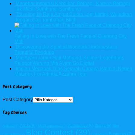
Menebar Inspirasi Kebaikan Berbagi, Karena Berbagi
Tak Mesti Sembunyi-Sembunyi
Traveling ke Raja Ampat Bukan Lagi Mimpi, Wujudkan
dengan Gaji Tambahan Blibli
Falling in Love with The Fresh Face of Cibinong City
Mall
Discovering the Spirit of Wonderful Indonesia in
Beautiful Bandung
Mie Ayam Jamur Haji Mahmud, Kuliner Legendaris
Pelopor Warung Mie Ayam Go Digital
Impian Menapak Tilas Sejarah Cahaya Islam di Negeri
Matador, For Adinda Azzahra Tour
Post Category
Post Category
Tag Choices
ASUS
(6)
Automotive
(6)
Bisnis
(6)
Aplikasi
(4)
ASUS Indonesia
(4)
Blog
Blog Contest
(39)
Business
(7)
Competition
(4)
Budaya
(4)