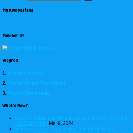
My Kompasiana
Member Of
Blogroll
1.
Firman’s Update
2.
Cheria Wisata Tour Travel
3.
Travel Wisata Halal
What’s New?
More Complete and More Exciting, Cibinong City Mall
Has Everything!
Mei 9, 2024
Melebarkan Sayap Kreativitas dan Produktivitas