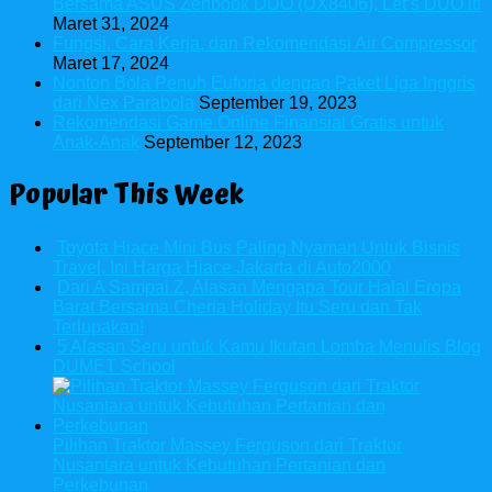
Bersama ASUS Zenbook DUO (UX8406), Let’s DUO it!
Maret 31, 2024
Fungsi, Cara Kerja, dan Rekomendasi Air Compressor
Maret 17, 2024
Nonton Bola Penuh Euforia dengan Paket Liga Inggris
dari Nex Parabola
September 19, 2023
Rekomendasi Game Online Finansial Gratis untuk
Anak-Anak
September 12, 2023
Popular This Week
Toyota Hiace Mini Bus Paling Nyaman Untuk Bisnis
Travel, Ini Harga Hiace Jakarta di Auto2000
Dari A Sampai Z, Alasan Mengapa Tour Halal Eropa
Barat Bersama Cheria Holiday Itu Seru dan Tak
Terlupakan!
5 Alasan Seru untuk Kamu Ikutan Lomba Menulis Blog
DUMET School
Pilihan Traktor Massey Ferguson dari Traktor
Nusantara untuk Kebutuhan Pertanian dan
Perkebunan