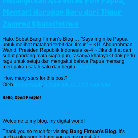
Melangitkan Asa untuk PON Papua,
Mentari Harapan Baru dari Timur
Zamrud Khatulistiwa
Halo, Sobat Bang Firman’s Blog … “Saya ingin ke Papua
untuk melihat matahari terbit dari timur.” ~ KH. Abdurrahman
Wahid, Presiden Republik Indonesia ke-4 ~ Jika dilihat dari
sudut pandang mata siapa pun, rasanya khalayak tidak perlu
ragu untuk setuju dan mengakui bahwa Papua memang
merupakan salah satu dari begitu
Read more…
How many stars for this post?
Oleh
Firmansyah
,
5 tahun
Juli 30, 2021
yang lalu
Hello, Good People!
Welcome to my blog, my digital world!
Thank you so much for visiting
Bang Firman’s Blog
. It’s
such a pleasure to have you as my guest. 🙂