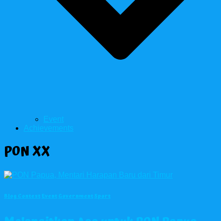
Event
Achievements
PON XX
Blog Contest
Event
Government
Sport