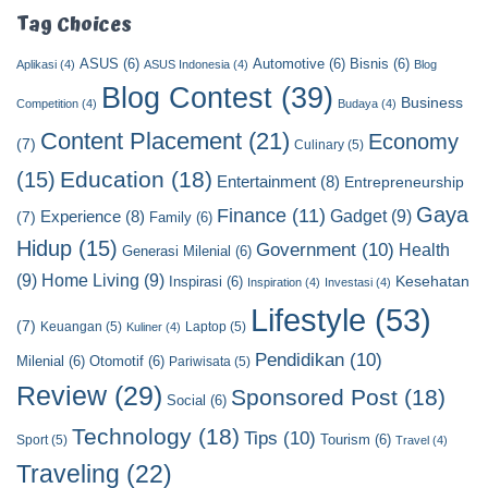
t
Tag Choices
C
ASUS
(6)
Automotive
(6)
Bisnis
(6)
a
Aplikasi
(4)
ASUS Indonesia
(4)
Blog
t
Blog Contest
(39)
Business
Competition
(4)
Budaya
(4)
e
Content Placement
(21)
g
Economy
(7)
Culinary
(5)
o
Education
(18)
(15)
Entertainment
(8)
Entrepreneurship
r
y
Gaya
Finance
(11)
Gadget
(9)
Experience
(8)
(7)
Family
(6)
Hidup
(15)
Government
(10)
Health
Generasi Milenial
(6)
(9)
Home Living
(9)
Kesehatan
Inspirasi
(6)
Inspiration
(4)
Investasi
(4)
Lifestyle
(53)
(7)
Keuangan
(5)
Laptop
(5)
Kuliner
(4)
Pendidikan
(10)
Milenial
(6)
Otomotif
(6)
Pariwisata
(5)
Review
(29)
Sponsored Post
(18)
Social
(6)
Technology
(18)
Tips
(10)
Tourism
(6)
Sport
(5)
Travel
(4)
Traveling
(22)