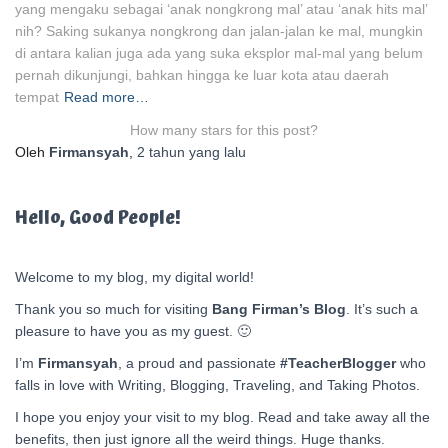
yang mengaku sebagai ‘anak nongkrong mal’ atau ‘anak hits mal’
nih? Saking sukanya nongkrong dan jalan-jalan ke mal, mungkin
di antara kalian juga ada yang suka eksplor mal-mal yang belum
pernah dikunjungi, bahkan hingga ke luar kota atau daerah
tempat
Read more…
How many stars for this post?
Oleh
Firmansyah
,
2 tahun
yang lalu
Hello, Good People!
Welcome to my blog, my digital world!
Thank you so much for visiting
Bang Firman’s Blog
. It’s such a
pleasure to have you as my guest. 🙂
I’m
Firmansyah
, a proud and passionate
#TeacherBlogger
who
falls in love with Writing, Blogging, Traveling, and Taking Photos.
I hope you enjoy your visit to my blog. Read and take away all the
benefits, then just ignore all the weird things. Huge thanks.