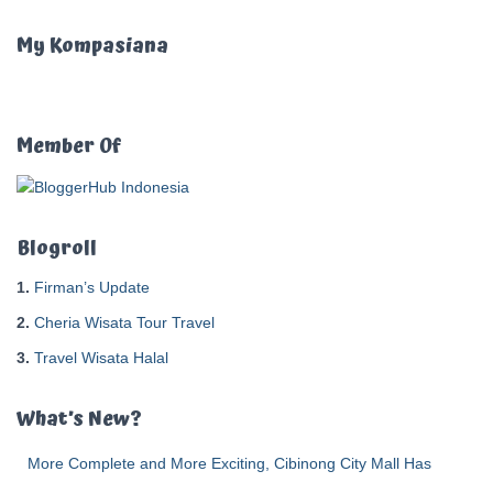
i
u
My Kompasiana
n
t
u
k
Member Of
:
Blogroll
1.
Firman’s Update
2.
Cheria Wisata Tour Travel
3.
Travel Wisata Halal
What’s New?
More Complete and More Exciting, Cibinong City Mall Has