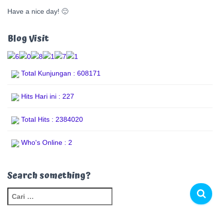
Have a nice day! 🙂
Blog Visit
Total Kunjungan : 608171
Hits Hari ini : 227
Total Hits : 2384020
Who's Online : 2
Search something?
C
a
r