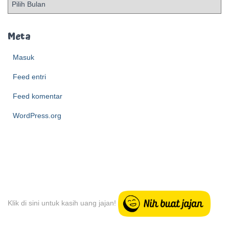
r
c
h
Meta
i
e
Masuk
v
Feed entri
e
Feed komentar
WordPress.org
Klik di sini untuk kasih uang jajan!