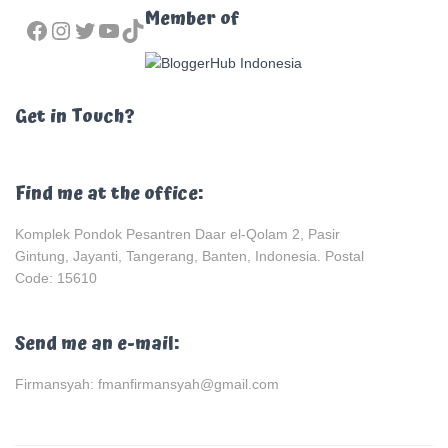
FACEBOOK
INSTAGRAM
TWITTER
YOUTUBE
TIKTOK
Member of
Get in Touch?
Find me at the office:
Komplek Pondok Pesantren Daar el-Qolam 2, Pasir
Gintung, Jayanti, Tangerang, Banten, Indonesia. Postal
Code: 15610
Send me an e-mail:
Firmansyah: fmanfirmansyah@gmail.com