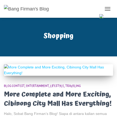
TOGG
NAVIG
Shopping
BLOG CONTEST
ENTERTAINMENT
LIFESTYLE
TRAVELING
More Complete and More Exciting,
Cibinong City Mall Has Everything!
Halo, Sobat Bang Firman’s Blog! Siapa di antara kalian semua