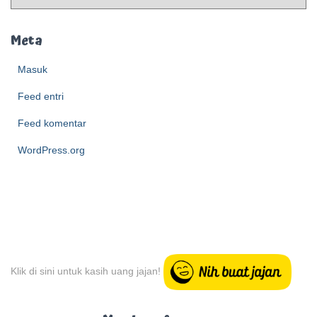
r
c
h
Meta
i
e
Masuk
v
Feed entri
e
Feed komentar
WordPress.org
Klik di sini untuk kasih uang jajan!