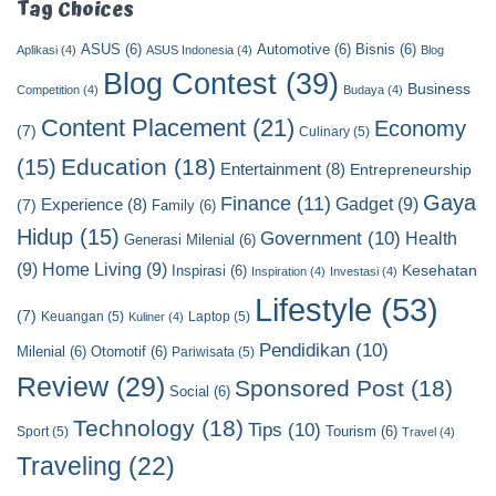
t
Tag Choices
C
ASUS
(6)
Automotive
(6)
Bisnis
(6)
a
Aplikasi
(4)
ASUS Indonesia
(4)
Blog
t
Blog Contest
(39)
Business
Competition
(4)
Budaya
(4)
e
Content Placement
(21)
g
Economy
(7)
Culinary
(5)
o
Education
(18)
(15)
Entertainment
(8)
Entrepreneurship
r
y
Gaya
Finance
(11)
Gadget
(9)
Experience
(8)
(7)
Family
(6)
Hidup
(15)
Government
(10)
Health
Generasi Milenial
(6)
(9)
Home Living
(9)
Kesehatan
Inspirasi
(6)
Inspiration
(4)
Investasi
(4)
Lifestyle
(53)
(7)
Keuangan
(5)
Laptop
(5)
Kuliner
(4)
Pendidikan
(10)
Milenial
(6)
Otomotif
(6)
Pariwisata
(5)
Review
(29)
Sponsored Post
(18)
Social
(6)
Technology
(18)
Tips
(10)
Tourism
(6)
Sport
(5)
Travel
(4)
Traveling
(22)