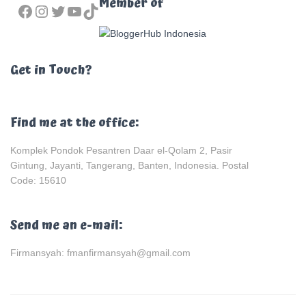
FACEBOOK
INSTAGRAM
TWITTER
YOUTUBE
TIKTOK
Member of
Get in Touch?
Find me at the office:
Komplek Pondok Pesantren Daar el-Qolam 2, Pasir
Gintung, Jayanti, Tangerang, Banten, Indonesia. Postal
Code: 15610
Send me an e-mail:
Firmansyah: fmanfirmansyah@gmail.com