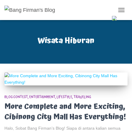
TOGG
NAVIG
Wisata Hiburan
BLOG CONTEST
ENTERTAINMENT
LIFESTYLE
TRAVELING
More Complete and More Exciting,
Cibinong City Mall Has Everything!
Halo, Sobat Bang Firman’s Blog! Siapa di antara kalian semua