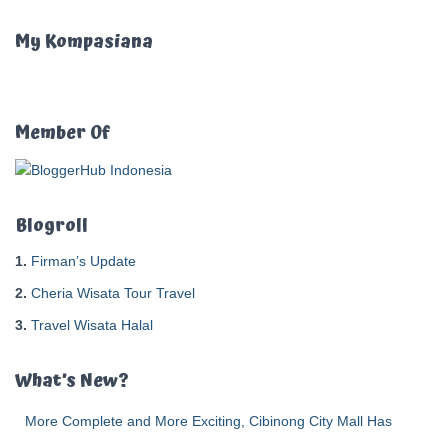
i
u
My Kompasiana
n
t
u
k
Member Of
:
Blogroll
1.
Firman’s Update
2.
Cheria Wisata Tour Travel
3.
Travel Wisata Halal
What’s New?
More Complete and More Exciting, Cibinong City Mall Has