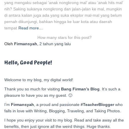
yang mengaku sebagai ‘anak nongkrong mal’ atau ‘anak hits mal’
nih? Saking sukanya nongkrong dan jalan-jalan ke mal, mungkin
di antara kalian juga ada yang suka eksplor mal-mal yang belum
pernah dikunjungi, bahkan hingga ke luar kota atau daerah
tempat
Read more…
How many stars for this post?
Oleh
Firmansyah
,
2 tahun
yang lalu
Hello, Good People!
Welcome to my blog, my digital world!
Thank you so much for visiting
Bang Firman’s Blog
. It’s such a
pleasure to have you as my guest. 🙂
I’m
Firmansyah
, a proud and passionate
#TeacherBlogger
who
falls in love with Writing, Blogging, Traveling, and Taking Photos.
I hope you enjoy your visit to my blog. Read and take away all the
benefits, then just ignore all the weird things. Huge thanks.