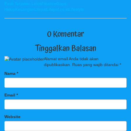
Pasti Terjamin Lolos
Finance
Gaya
Hidup
Keuangan
Lifepal
Lifepal.co.id
Lifestyle
0 Komentar
Tinggalkan Balasan
Alamat email Anda tidak akan
dipublikasikan.
Ruas yang wajib ditandai
*
Nama
*
Email
*
Website