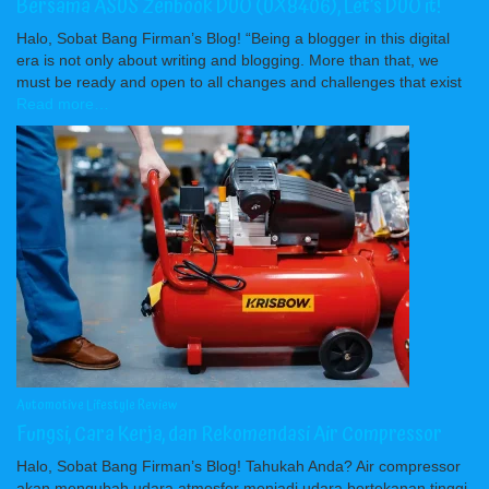
Bersama ASUS Zenbook DUO (UX8406), Let’s DUO it!
Halo, Sobat Bang Firman’s Blog! “Being a blogger in this digital
era is not only about writing and blogging. More than that, we
must be ready and open to all changes and challenges that exist
Read more…
Automotive
Lifestyle
Review
Fungsi, Cara Kerja, dan Rekomendasi Air Compressor
Halo, Sobat Bang Firman’s Blog! Tahukah Anda? Air compressor
akan mengubah udara atmosfer menjadi udara bertekanan tinggi.