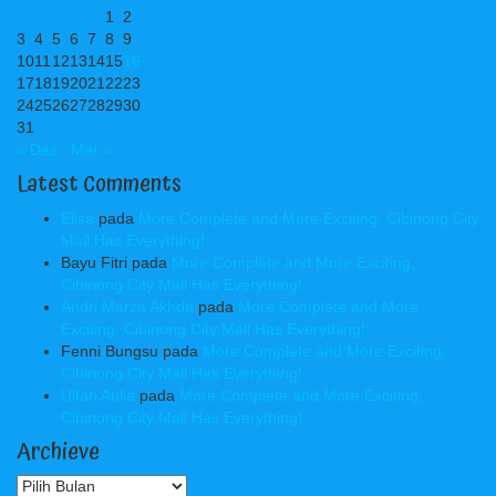
1
2
3
4
5
6
7
8
9
10
11
12
13
14
15
16
17
18
19
20
21
22
23
24
25
26
27
28
29
30
31
« Des
Mar »
Latest Comments
Elisa
pada
More Complete and More Exciting, Cibinong City
Mall Has Everything!
Bayu Fitri
pada
More Complete and More Exciting,
Cibinong City Mall Has Everything!
Andri Marza Akhda
pada
More Complete and More
Exciting, Cibinong City Mall Has Everything!
Fenni Bungsu
pada
More Complete and More Exciting,
Cibinong City Mall Has Everything!
Ulfah Aulia
pada
More Complete and More Exciting,
Cibinong City Mall Has Everything!
Archieve
Archieve