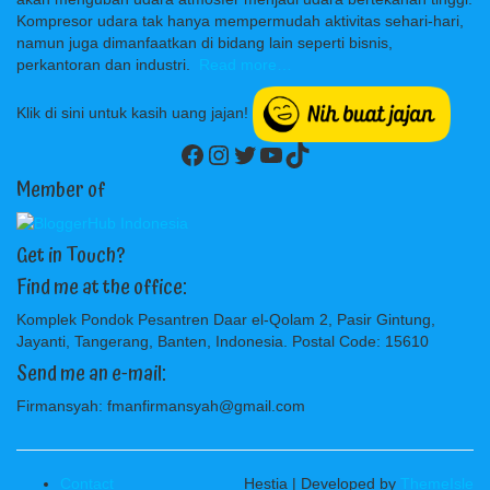
Kompresor udara tak hanya mempermudah aktivitas sehari-hari,
namun juga dimanfaatkan di bidang lain seperti bisnis,
perkantoran dan industri.
Read more…
Klik di sini untuk kasih uang jajan!
Facebook
Instagram
Twitter
YouTube
TikTok
Member of
Get in Touch?
Find me at the office:
Komplek Pondok Pesantren Daar el-Qolam 2, Pasir Gintung,
Jayanti, Tangerang, Banten, Indonesia. Postal Code: 15610
Send me an e-mail:
Firmansyah: fmanfirmansyah@gmail.com
Contact
Hestia | Developed by
ThemeIsle