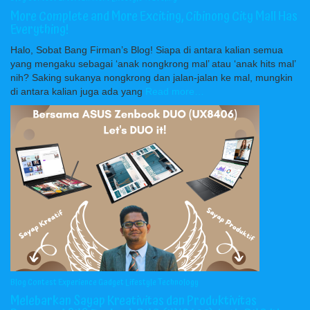
More Complete and More Exciting, Cibinong City Mall Has
Everything!
Halo, Sobat Bang Firman’s Blog! Siapa di antara kalian semua
yang mengaku sebagai ‘anak nongkrong mal’ atau ‘anak hits mal’
nih? Saking sukanya nongkrong dan jalan-jalan ke mal, mungkin
di antara kalian juga ada yang
Read more…
Blog Contest
Experience
Gadget
Lifestyle
Technology
Melebarkan Sayap Kreativitas dan Produktivitas