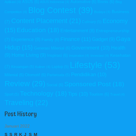
ASUS
(6)
Automotive
(6)
Bisnis
(6)
Aplikasi
(4)
ASUS Indonesia
(4)
Blog
Blog Contest
(39)
Business
Competition
(4)
Budaya
(4)
Content Placement
(21)
Economy
(7)
Culinary
(5)
Education
(18)
(15)
Entertainment
(8)
Entrepreneurship
Gaya
Finance
(11)
Gadget
(9)
Experience
(8)
(7)
Family
(6)
Hidup
(15)
Government
(10)
Health
Generasi Milenial
(6)
(9)
Home Living
(9)
Kesehatan
Inspirasi
(6)
Inspiration
(4)
Investasi
(4)
Lifestyle
(53)
(7)
Keuangan
(5)
Laptop
(5)
Kuliner
(4)
Pendidikan
(10)
Milenial
(6)
Otomotif
(6)
Pariwisata
(5)
Review
(29)
Sponsored Post
(18)
Social
(6)
Technology
(18)
Tips
(10)
Tourism
(6)
Sport
(5)
Travel
(4)
Traveling
(22)
Post History
Januari 2022
S
S
R
K
J
S
M