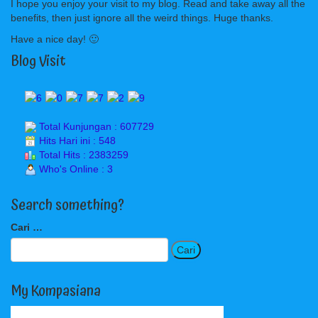
I hope you enjoy your visit to my blog. Read and take away all the
benefits, then just ignore all the weird things. Huge thanks.
Have a nice day! 🙂
Blog Visit
Total Kunjungan : 607729
Hits Hari ini : 548
Total Hits : 2383259
Who's Online : 3
Search something?
Cari
Cari …
untuk:
My Kompasiana