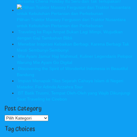
Bersama Cheria Holiday Itu Seru dan Tak Terlupakan!
Pilihan Traktor Massey Ferguson dari Traktor Nusantara
untuk Kebutuhan Pertanian dan Perkebunan
Traveling ke Raja Ampat Bukan Lagi Mimpi, Wujudkan
dengan Gaji Tambahan Blibli
Menebar Inspirasi Kebaikan Berbagi, Karena Berbagi Tak
Mesti Sembunyi-Sembunyi
Mie Ayam Jamur Haji Mahmud, Kuliner Legendaris Pelopor
Warung Mie Ayam Go Digital
Discovering the Spirit of Wonderful Indonesia in Beautiful
Bandung
Impian Menapak Tilas Sejarah Cahaya Islam di Negeri
Matador, For Adinda Azzahra Tour
BT Batik Trusmi, Tempat Oleh-Oleh yang Wajib Dikunjungi
Saat Traveling ke Cirebon
Post Category
Post
Category
Tag Choices