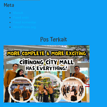
Meta
Masuk
Feed entri
Feed komentar
WordPress.org
Pos Terkait
Blog Contest
Entertainment
Lifestyle
Traveling