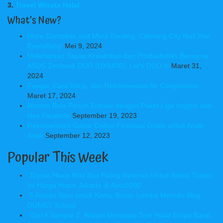
3.
Travel Wisata Halal
What’s New?
More Complete and More Exciting, Cibinong City Mall Has
Everything!
Mei 9, 2024
Melebarkan Sayap Kreativitas dan Produktivitas Bersama
ASUS Zenbook DUO (UX8406), Let’s DUO it!
Maret 31,
2024
Fungsi, Cara Kerja, dan Rekomendasi Air Compressor
Maret 17, 2024
Nonton Bola Penuh Euforia dengan Paket Liga Inggris dari
Nex Parabola
September 19, 2023
Rekomendasi Game Online Finansial Gratis untuk Anak-
Anak
September 12, 2023
Popular This Week
Toyota Hiace Mini Bus Paling Nyaman Untuk Bisnis Travel,
Ini Harga Hiace Jakarta di Auto2000
5 Alasan Seru untuk Kamu Ikutan Lomba Menulis Blog
DUMET School
Dari A Sampai Z, Alasan Mengapa Tour Halal Eropa Barat