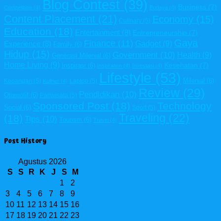
Blog Contest
(39)
Business
(7)
Competition
(4)
Budaya
(4)
Content Placement
(21)
Economy
(15)
Culinary
(5)
Education
(18)
Entertainment
(8)
Entrepreneurship
(7)
Gaya
Finance
(11)
Gadget
(9)
Experience
(8)
Family
(6)
Hidup
(15)
Government
(10)
Health
(9)
Generasi Milenial
(6)
Home Living
(9)
Kesehatan
(7)
Inspirasi
(6)
Inspiration
(4)
Investasi
(4)
Lifestyle
(53)
Milenial
(6)
Keuangan
(5)
Laptop
(5)
Kuliner
(4)
Review
(29)
Pendidikan
(10)
Otomotif
(6)
Pariwisata
(5)
Sponsored Post
(18)
Technology
Social
(6)
Sport
(5)
Traveling
(22)
(18)
Tips
(10)
Tourism
(6)
Travel
(4)
Post History
Agustus 2026
S
S
R
K
J
S
M
1
2
3
4
5
6
7
8
9
10
11
12
13
14
15
16
17
18
19
20
21
22
23