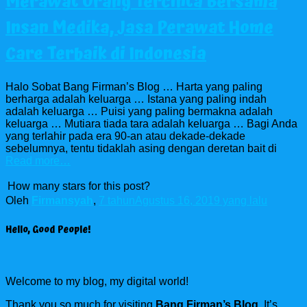
Merawat Orang Tercinta Bersama
Insan Medika, Jasa Perawat Home
Care Terbaik di Indonesia
Halo Sobat Bang Firman’s Blog … Harta yang paling
berharga adalah keluarga … Istana yang paling indah
adalah keluarga … Puisi yang paling bermakna adalah
keluarga … Mutiara tiada tara adalah keluarga … Bagi Anda
yang terlahir pada era 90-an atau dekade-dekade
sebelumnya, tentu tidaklah asing dengan deretan bait di
Read more…
How many stars for this post?
Oleh
Firmansyah
,
7 tahun
Agustus 16, 2019
yang lalu
Hello, Good People!
Welcome to my blog, my digital world!
Thank you so much for visiting
Bang Firman’s Blog
. It’s