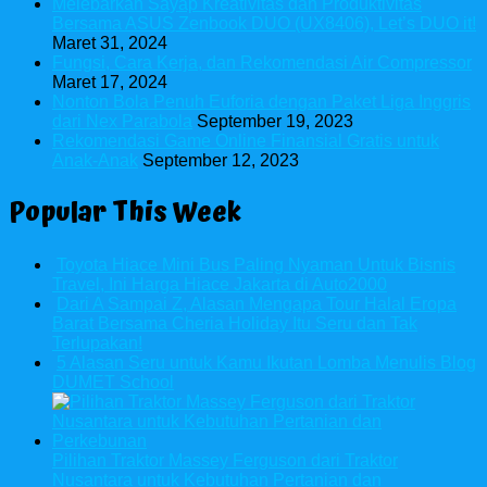
Melebarkan Sayap Kreativitas dan Produktivitas
Bersama ASUS Zenbook DUO (UX8406), Let’s DUO it!
Maret 31, 2024
Fungsi, Cara Kerja, dan Rekomendasi Air Compressor
Maret 17, 2024
Nonton Bola Penuh Euforia dengan Paket Liga Inggris
dari Nex Parabola
September 19, 2023
Rekomendasi Game Online Finansial Gratis untuk
Anak-Anak
September 12, 2023
Popular This Week
Toyota Hiace Mini Bus Paling Nyaman Untuk Bisnis
Travel, Ini Harga Hiace Jakarta di Auto2000
Dari A Sampai Z, Alasan Mengapa Tour Halal Eropa
Barat Bersama Cheria Holiday Itu Seru dan Tak
Terlupakan!
5 Alasan Seru untuk Kamu Ikutan Lomba Menulis Blog
DUMET School
Pilihan Traktor Massey Ferguson dari Traktor
Nusantara untuk Kebutuhan Pertanian dan