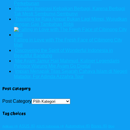
Perkebunan
Menebar Inspirasi Kebaikan Berbagi, Karena Berbagi
Tak Mesti Sembunyi-Sembunyi
Traveling ke Raja Ampat Bukan Lagi Mimpi, Wujudkan
dengan Gaji Tambahan Blibli
Falling in Love with The Fresh Face of Cibinong City
Mall
Discovering the Spirit of Wonderful Indonesia in
Beautiful Bandung
Mie Ayam Jamur Haji Mahmud, Kuliner Legendaris
Pelopor Warung Mie Ayam Go Digital
Impian Menapak Tilas Sejarah Cahaya Islam di Negeri
Matador, For Adinda Azzahra Tour
Post Category
Post Category
Tag Choices
ASUS
(6)
Automotive
(6)
Bisnis
(6)
Aplikasi
(4)
ASUS Indonesia
(4)
Blog