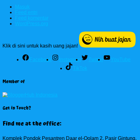
Masuk
Feed entri
Feed komentar
WordPress.org
Klik di sini untuk kasih uang jajan!
Facebook
Instagram
Twitter
YouTube
TikTok
Member of
Get in Touch?
Find me at the office:
Komplek Pondok Pesantren Daar el-Qolam 2, Pasir Gintung,