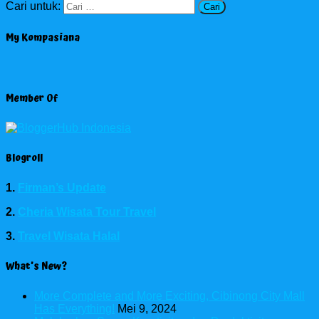
Cari untuk:
My Kompasiana
Member Of
Blogroll
1.
Firman’s Update
2.
Cheria Wisata Tour Travel
3.
Travel Wisata Halal
What’s New?
More Complete and More Exciting, Cibinong City Mall
Has Everything!
Mei 9, 2024