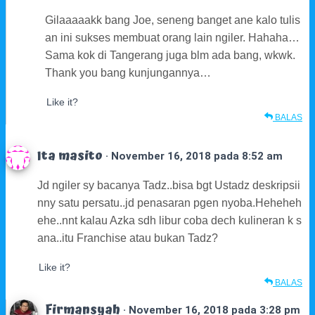
Gilaaaaakk bang Joe, seneng banget ane kalo tulis
an ini sukses membuat orang lain ngiler. Hahaha…
Sama kok di Tangerang juga blm ada bang, wkwk.
Thank you bang kunjungannya…
Like it?
BALAS
Ita masito
· November 16, 2018 pada 8:52 am
Jd ngiler sy bacanya Tadz..bisa bgt Ustadz deskripsii
nny satu persatu..jd penasaran pgen nyoba.Heheheh
ehe..nnt kalau Azka sdh libur coba dech kulineran k s
ana..itu Franchise atau bukan Tadz?
Like it?
BALAS
Firmansyah
· November 16, 2018 pada 3:28 pm