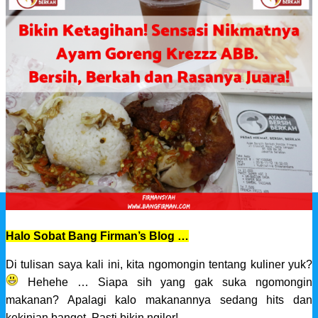
LIFESTYLE
Automotive
Culinary
Entertainment
Family
Health
Sport
Staycation
Traveling
Technology
EXPERIENCE
Event
ACHIEVEMENTS
Halo Sobat Bang Firman’s Blog …
Di tulisan saya kali ini, kita ngomongin tentang kuliner yuk?
Hehehe … Siapa sih yang gak suka ngomongin
makanan? Apalagi kalo makanannya sedang hits dan
kekinian banget. Pasti bikin ngiler!