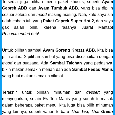
Tersedia juga pilihan menu paket khusus, seperti
Ayam
Geprek ABB
dan
Ayam Tumbuk ABB
, yang bisa dipilih
sesuai selera dan
mood
masing-masing. Nah, kalo saya sih
udah cobain tuh yang
Paket Geprek Super Hot 2
, dan saya
gak salah pilih, karena rasanya Juara! Mantap!
Recommended
deh!
Untuk pilihan sambal
Ayam Goreng Krezzz ABB
, kita bisa
pilih antara 2 pilihan sambal yang bisa disesuaikan dengan
mood
dan suasana. Ada
Sambal Taichan
yang pedasnya
bikin makan semakin meriah dan ada
Sambal Pedas Manis
yang buat makan semakin nikmat.
Terakhir, untuk pilihan minuman dan
dessert
yang
menyegarkan, selain Es Teh Manis yang sudah termasuk
dalam beberapa paket menu, kita juga bisa pilih minuman
yang lainnya, seperti varian terbaru
Thai Tea
,
Thai Green