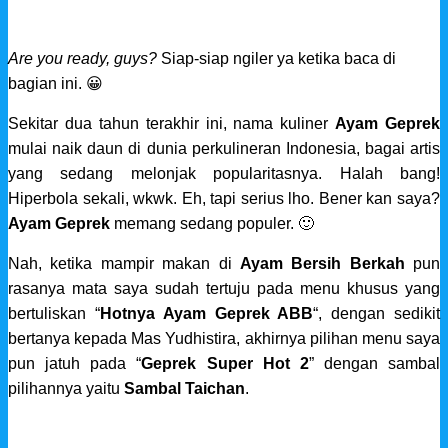
Are you ready, guys?
Siap-siap ngiler ya ketika baca di
bagian ini. 😀
Sekitar dua tahun terakhir ini, nama kuliner
Ayam Geprek
mulai naik daun di dunia perkulineran Indonesia, bagai artis
yang sedang melonjak popularitasnya. Halah bang!
Hiperbola sekali, wkwk. Eh, tapi serius lho. Bener kan saya?
Ayam Geprek
memang sedang populer. 🙂
Nah, ketika mampir makan di
Ayam Bersih Berkah
pun
rasanya mata saya sudah tertuju pada menu khusus yang
bertuliskan “
Hotnya Ayam Geprek ABB
“, dengan sedikit
bertanya kepada Mas Yudhistira, akhirnya pilihan menu saya
pun jatuh pada “
Geprek Super Hot 2
” dengan sambal
pilihannya yaitu
Sambal Taichan
.