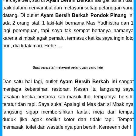
Percaya deh, staf di
Ayam Bersih Berkah
sangat ramah dan
baik dalam
menyambut dan melayani setiap pelanggan yang
datang
. Di outlet
Ayam Bersih Berkah Pondok Pinang
ini
ada 2 orang staf, 1 laki-laki bernama Mas Yudhistira dan 1
lagi perempuan, tapi saya tak sempat bertanya namanya
karena si mbak agak pemalu, termasuk ketika saya ingin foto
pun, dia tidak mau. Hehe …
Saat para staf melayani pelanggan yang lain
Dan satu hal lagi, outlet
Ayam Bersih Berkah ini
sangat
menjaga kebersihan restoran. Kesan itu langsung saya
rasakan ketika pertama kali masuk lho, tempatnya bersih,
teratur dan rapi. Saya suka! Apalagi si Mas dan si Mbak nya
langsung sigap membersihkan lantai, meja dan tempat
duduk jika agak sedikit kotor dan tidak rapi. Tempat
memasak, toilet dan wastafelnya pun bersih. Kereeenn deh!