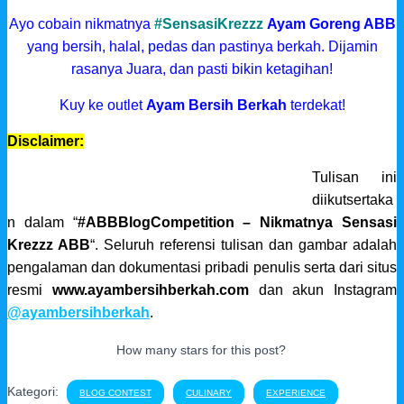
Ayo cobain nikmatnya
#SensasiKrezzz
Ayam Goreng ABB
yang bersih, halal, pedas dan pastinya berkah. Dijamin
rasanya Juara, dan pasti bikin ketagihan!
Kuy ke outlet
Ayam Bersih Berkah
terdekat
!
Disclaimer:
Tulisan ini
diikutsertaka
n dalam “
#ABBBlogCompetition – Nikmatnya Sensasi
Krezzz ABB
“. Seluruh referensi tulisan dan gambar adalah
pengalaman dan dokumentasi pribadi penulis serta dari situs
resmi
www.ayambersihberkah.com
dan akun
Instagram
@ayambersihberkah
.
How many stars for this post?
Kategori:
BLOG CONTEST
CULINARY
EXPERIENCE