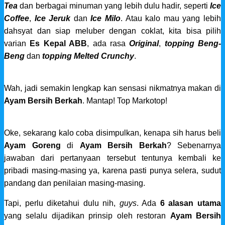
Tea
dan berbagai minuman yang lebih dulu hadir, seperti
Ice
Coffee
,
Ice Jeruk
dan
Ice Milo
. Atau kalo mau yang lebih
dahsyat dan siap meluber dengan coklat, kita bisa pilih
varian
Es Kepal ABB
, ada rasa
Original
,
topping Beng-
Beng
dan
topping Melted Crunchy
.
Wah, jadi semakin lengkap kan sensasi nikmatnya makan di
Ayam Bersih Berkah
. Mantap! Top Markotop!
Oke, sekarang kalo coba disimpulkan, kenapa sih harus beli
Ayam Goreng
di
Ayam Bersih Berkah
? Sebenarnya
jawaban dari pertanyaan tersebut tentunya kembali ke
pribadi masing-masing ya, karena pasti punya selera, sudut
pandang dan penilaian masing-masing.
Tapi, perlu diketahui dulu nih,
guys
. Ada
6 alasan utama
yang selalu dijadikan prinsip oleh restoran
Ayam Bersih