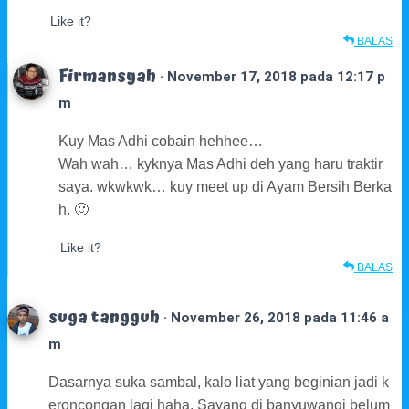
Like it?
BALAS
Firmansyah
· November 17, 2018 pada 12:17 p
m
Kuy Mas Adhi cobain hehhee…
Wah wah… kyknya Mas Adhi deh yang haru traktir
saya. wkwkwk… kuy meet up di Ayam Bersih Berka
h. 🙂
Like it?
BALAS
suga tangguh
· November 26, 2018 pada 11:46 a
m
Dasarnya suka sambal, kalo liat yang beginian jadi k
eroncongan lagi haha. Sayang di banyuwangi belum