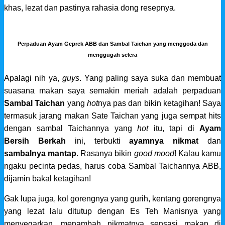
khas, lezat dan pastinya rahasia dong resepnya.
Perpaduan Ayam Geprek ABB dan Sambal Taichan yang menggoda dan
menggugah selera
Apalagi nih ya,
guys
. Yang paling saya suka dan membuat
suasana makan saya semakin meriah adalah perpaduan
Sambal Taichan
yang
hot
nya pas dan bikin ketagihan! Saya
termasuk jarang makan Sate Taichan yang juga sempat hits
dengan sambal Taichannya yang
hot
itu, tapi di
Ayam
Bersih Berkah
ini, terbukti
ayamnya nikmat
dan
sambalnya mantap
. Rasanya bikin
good mood
! Kalau kamu
ngaku pecinta pedas, harus coba Sambal Taichannya ABB,
dijamin bakal ketagihan!
Gak lupa juga, kol gorengnya yang gurih, kentang gorengnya
yang lezat lalu ditutup dengan Es Teh Manisnya yang
menyegarkan, menambah nikmatnya sensasi makan di