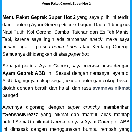
Menu Paket Geprek Super Hot 2
Menu Paket Geprek Super Hot 2
yang saya pilih ini terdiri
dari 1 potong Ayam Goreng Geprek bagian Dada, 1 bungkus
Nasi Putih, Kol Goreng, Sambal Taichan dan Es Teh Manis.
Tapi, karena saya ingin ada tambahan
snack
, maka saya
pesan juga 1 porsi
French Fries
atau Kentang Goreng.
Semuanya dihidangkan di atas
paper box
.
Sebagai pecinta Ayam Geprek, saya merasa puas dengan
Ayam Geprek ABB
ini. Sesuai dengan namanya, ayam di
ABB dagingnya cukup segar,
ukuran potongan cukup besar,
diolah dengan bersih dan halal, dan rasa
ayamnya nikmat
banget!
Ayamnya digoreng dengan
super crunchy
memberikan
#SensasiKrezzz
yang nikmat dan ‘mantul’ alias mantap
betul! Semakin nikmat karena ternyata Ayam Goreng di ABB
ini dimasak dengan menggunakan bumbu rempah yang