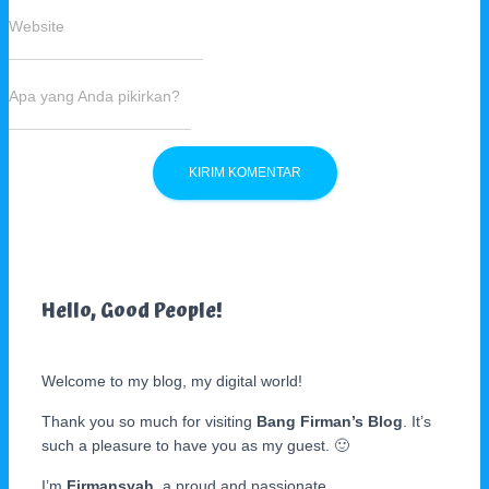
Website
Apa yang Anda pikirkan?
Hello, Good People!
Welcome to my blog, my digital world!
Thank you so much for visiting
Bang Firman’s Blog
. It’s
such a pleasure to have you as my guest. 🙂
I’m
Firmansyah
, a proud and passionate