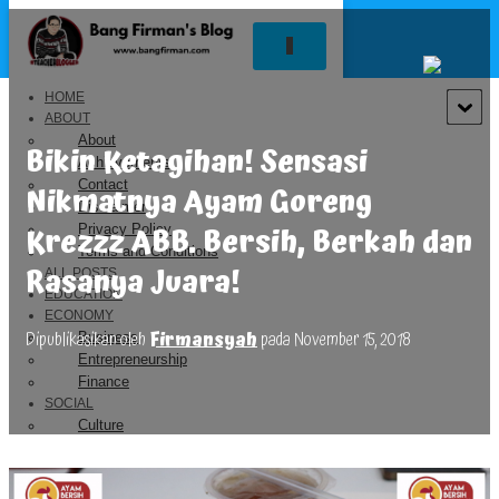
T
O
G
HOME
G
ABOUT
L
About
Bikin Ketagihan! Sensasi
E
Achievements
N
Contact
Nikmatnya Ayam Goreng
A
Disclaimer
V
Krezzz ABB. Bersih, Berkah dan
Privacy Policy
I
Terms and Conditions
G
Rasanya Juara!
ALL POSTS
A
EDUCATION
S
ECONOMY
I
Dipublikasikan oleh
Firmansyah
pada
November 15, 2018
Business
Entrepreneurship
Finance
SOCIAL
Culture
Environment
Government
Religion