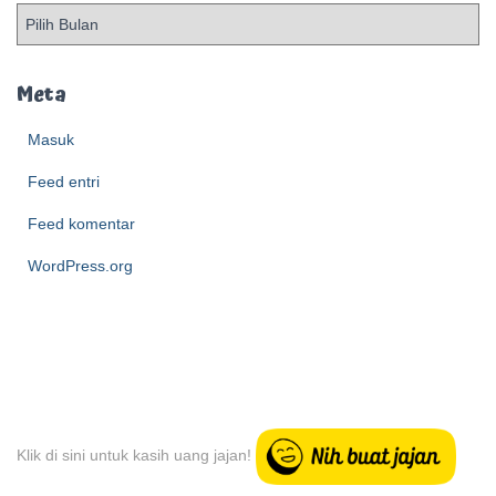
A
r
c
h
Meta
i
e
Masuk
v
Feed entri
e
Feed komentar
WordPress.org
Klik di sini untuk kasih uang jajan!