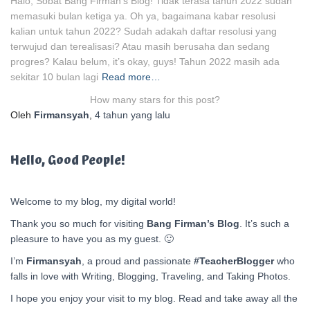
Halo, Sobat Bang Firman’s Blog! Tidak terasa tahun 2022 sudah
memasuki bulan ketiga ya. Oh ya, bagaimana kabar resolusi
kalian untuk tahun 2022? Sudah adakah daftar resolusi yang
terwujud dan terealisasi? Atau masih berusaha dan sedang
progres? Kalau belum, it’s okay, guys! Tahun 2022 masih ada
sekitar 10 bulan lagi
Read more…
How many stars for this post?
Oleh
Firmansyah
,
4 tahun
yang lalu
Hello, Good People!
Welcome to my blog, my digital world!
Thank you so much for visiting
Bang Firman’s Blog
. It’s such a
pleasure to have you as my guest. 🙂
I’m
Firmansyah
, a proud and passionate
#TeacherBlogger
who
falls in love with Writing, Blogging, Traveling, and Taking Photos.
I hope you enjoy your visit to my blog. Read and take away all the