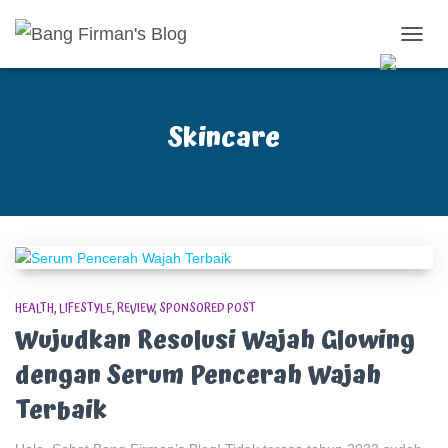
TOGG
NAVIG
Skincare
HEALTH
LIFESTYLE
REVIEW
SPONSORED POST
Wujudkan Resolusi Wajah Glowing
dengan Serum Pencerah Wajah
Terbaik