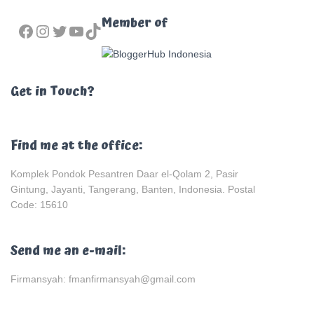
FACEBOOK
INSTAGRAM
TWITTER
YOUTUBE
TIKTOK
Member of
Get in Touch?
Find me at the office:
Komplek Pondok Pesantren Daar el-Qolam 2, Pasir
Gintung, Jayanti, Tangerang, Banten, Indonesia. Postal
Code: 15610
Send me an e-mail:
Firmansyah: fmanfirmansyah@gmail.com