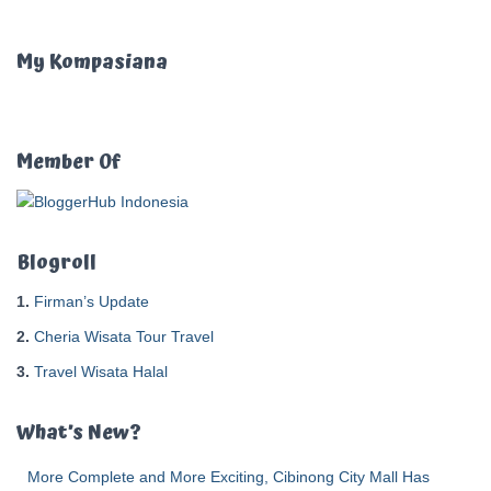
r
i
u
My Kompasiana
n
t
u
k
Member Of
:
Blogroll
1.
Firman’s Update
2.
Cheria Wisata Tour Travel
3.
Travel Wisata Halal
What’s New?
More Complete and More Exciting, Cibinong City Mall Has