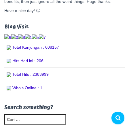
benefits, then just ignore all the weird things. Huge thanks.
Have a nice day! 🙂
Blog Visit
Total Kunjungan : 608157
Hits Hari ini : 206
Total Hits : 2383999
Who's Online : 1
Search something?
C
a