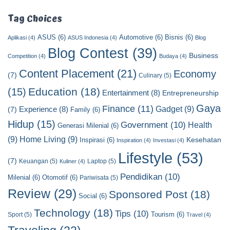
s
t
Tag Choices
C
ASUS
(6)
Automotive
(6)
Bisnis
(6)
a
Aplikasi
(4)
ASUS Indonesia
(4)
Blog
t
Blog Contest
(39)
Business
Competition
(4)
Budaya
(4)
e
Content Placement
(21)
g
Economy
(7)
Culinary
(5)
o
Education
(18)
(15)
Entertainment
(8)
Entrepreneurship
r
y
Gaya
Finance
(11)
Gadget
(9)
Experience
(8)
(7)
Family
(6)
Hidup
(15)
Government
(10)
Health
Generasi Milenial
(6)
(9)
Home Living
(9)
Kesehatan
Inspirasi
(6)
Inspiration
(4)
Investasi
(4)
Lifestyle
(53)
(7)
Keuangan
(5)
Laptop
(5)
Kuliner
(4)
Pendidikan
(10)
Milenial
(6)
Otomotif
(6)
Pariwisata
(5)
Review
(29)
Sponsored Post
(18)
Social
(6)
Technology
(18)
Tips
(10)
Tourism
(6)
Sport
(5)
Travel
(4)