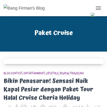
TOGG
NAVIG
Paket Cruise
BLOG CONTEST
ENTERTAINMENT
LIFESTYLE
REVIEW
TRAVELING
Bikin Penasaran! Sensasi Naik
Kapal Pesiar dengan Paket Tour
Halal Cruise Cheria Holiday