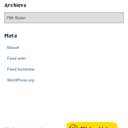
Archieve
A
r
c
h
Meta
i
e
Masuk
v
Feed entri
e
Feed komentar
WordPress.org