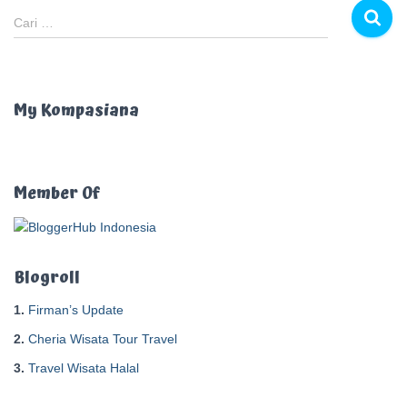
C
Cari …
a
r
i
u
My Kompasiana
n
t
u
k
Member Of
:
Blogroll
1.
Firman’s Update
2.
Cheria Wisata Tour Travel
3.
Travel Wisata Halal