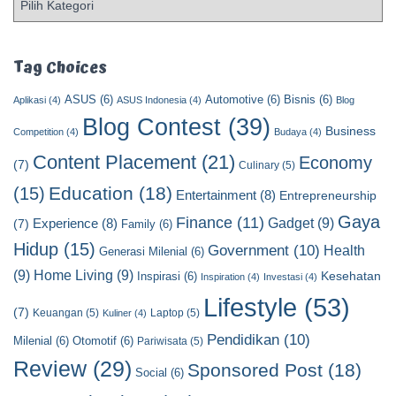
o
s
t
Tag Choices
C
a
ASUS
(6)
Automotive
(6)
Bisnis
(6)
Aplikasi
(4)
ASUS Indonesia
(4)
Blog
t
Blog Contest
(39)
Business
e
Competition
(4)
Budaya
(4)
g
Content Placement
(21)
Economy
(7)
Culinary
(5)
o
Education
(18)
(15)
r
Entertainment
(8)
Entrepreneurship
y
Gaya
Finance
(11)
Gadget
(9)
Experience
(8)
(7)
Family
(6)
Hidup
(15)
Government
(10)
Health
Generasi Milenial
(6)
(9)
Home Living
(9)
Kesehatan
Inspirasi
(6)
Inspiration
(4)
Investasi
(4)
Lifestyle
(53)
(7)
Keuangan
(5)
Laptop
(5)
Kuliner
(4)
Pendidikan
(10)
Milenial
(6)
Otomotif
(6)
Pariwisata
(5)
Review
(29)
Sponsored Post
(18)
Social
(6)