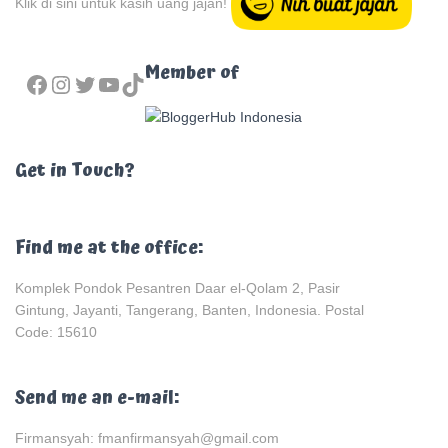
Klik di sini untuk kasih uang jajan!
FACEBOOK
INSTAGRAM
TWITTER
YOUTUBE
TIKTOK
Member of
Get in Touch?
Find me at the office:
Komplek Pondok Pesantren Daar el-Qolam 2, Pasir
Gintung, Jayanti, Tangerang, Banten, Indonesia. Postal
Code: 15610
Send me an e-mail:
Firmansyah: fmanfirmansyah@gmail.com