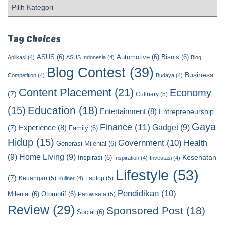
P
o
s
t
Tag Choices
C
ASUS
(6)
Automotive
(6)
Bisnis
(6)
a
Aplikasi
(4)
ASUS Indonesia
(4)
Blog
t
Blog Contest
(39)
Business
Competition
(4)
Budaya
(4)
e
Content Placement
(21)
g
Economy
(7)
Culinary
(5)
o
Education
(18)
(15)
Entertainment
(8)
Entrepreneurship
r
y
Gaya
Finance
(11)
Gadget
(9)
Experience
(8)
(7)
Family
(6)
Hidup
(15)
Government
(10)
Health
Generasi Milenial
(6)
(9)
Home Living
(9)
Kesehatan
Inspirasi
(6)
Inspiration
(4)
Investasi
(4)
Lifestyle
(53)
(7)
Keuangan
(5)
Laptop
(5)
Kuliner
(4)
Pendidikan
(10)
Milenial
(6)
Otomotif
(6)
Pariwisata
(5)
Review
(29)
Sponsored Post
(18)
Social
(6)