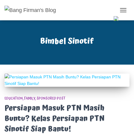
TOGG
NAVIG
Bimbel Sinotif
EDUCATION
FAMILY
SPONSORED POST
Persiapan Masuk PTN Masih
Buntu? Kelas Persiapan PTN
Sinotif Siap Bantu!