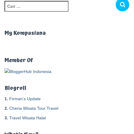
C
a
r
i
u
My Kompasiana
n
t
u
k
Member Of
:
Blogroll
1.
Firman’s Update
2.
Cheria Wisata Tour Travel
3.
Travel Wisata Halal