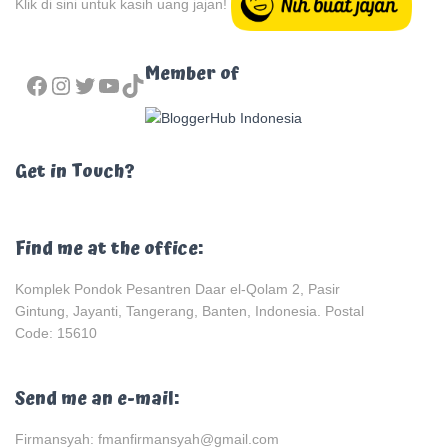
Klik di sini untuk kasih uang jajan!
FACEBOOK
INSTAGRAM
TWITTER
YOUTUBE
TIKTOK
Member of
Get in Touch?
Find me at the office:
Komplek Pondok Pesantren Daar el-Qolam 2, Pasir
Gintung, Jayanti, Tangerang, Banten, Indonesia. Postal
Code: 15610
Send me an e-mail:
Firmansyah: fmanfirmansyah@gmail.com