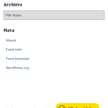
Archieve
A
r
c
h
Meta
i
e
Masuk
v
Feed entri
e
Feed komentar
WordPress.org