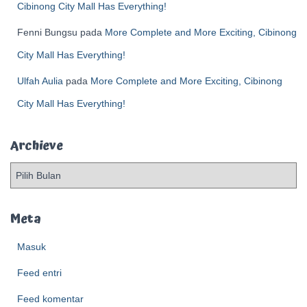
Cibinong City Mall Has Everything!
Fenni Bungsu
pada
More Complete and More Exciting, Cibinong
City Mall Has Everything!
Ulfah Aulia
pada
More Complete and More Exciting, Cibinong
City Mall Has Everything!
Archieve
A
r
c
h
Meta
i
e
Masuk
v
Feed entri
e
Feed komentar