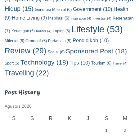
Hidup
(15)
Government
(10)
Health
Generasi Milenial
(6)
(9)
Home Living
(9)
Kesehatan
Inspirasi
(6)
Inspiration
(4)
Investasi
(4)
Lifestyle
(53)
(7)
Keuangan
(5)
Laptop
(5)
Kuliner
(4)
Pendidikan
(10)
Milenial
(6)
Otomotif
(6)
Pariwisata
(5)
Review
(29)
Sponsored Post
(18)
Social
(6)
Technology
(18)
Tips
(10)
Tourism
(6)
Sport
(5)
Travel
(4)
Traveling
(22)
Post History
Agustus 2026
S
S
R
K
J
S
M
1
2