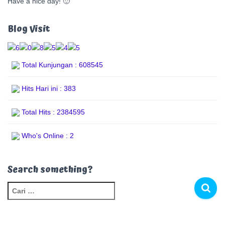
Have a nice day! 🙂
Blog Visit
Total Kunjungan : 608545
Hits Hari ini : 383
Total Hits : 2384595
Who's Online : 2
Search something?
C
a
r
i