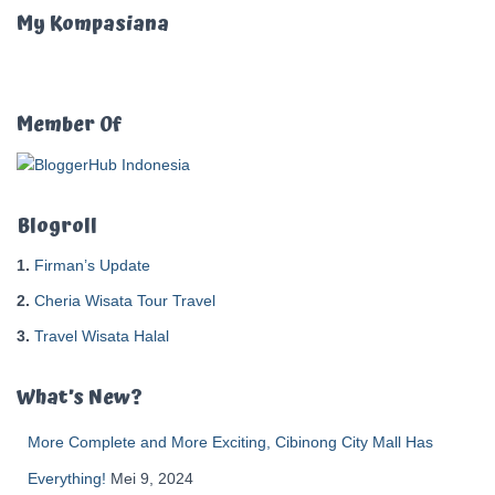
u
My Kompasiana
n
t
u
k
Member Of
:
Blogroll
1.
Firman’s Update
2.
Cheria Wisata Tour Travel
3.
Travel Wisata Halal
What’s New?
More Complete and More Exciting, Cibinong City Mall Has
Everything!
Mei 9, 2024