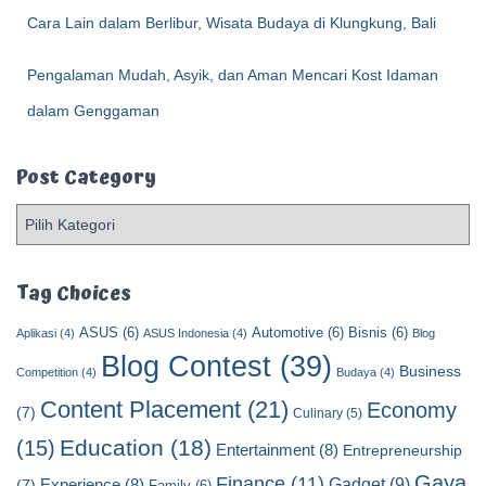
Cara Lain dalam Berlibur, Wisata Budaya di Klungkung, Bali
Pengalaman Mudah, Asyik, dan Aman Mencari Kost Idaman
dalam Genggaman
Post Category
P
o
s
t
Tag Choices
C
ASUS
(6)
Automotive
(6)
Bisnis
(6)
a
Aplikasi
(4)
ASUS Indonesia
(4)
Blog
t
Blog Contest
(39)
Business
Competition
(4)
Budaya
(4)
e
Content Placement
(21)
g
Economy
(7)
Culinary
(5)
o
Education
(18)
(15)
Entertainment
(8)
Entrepreneurship
r
y
Gaya
Finance
(11)
Gadget
(9)
Experience
(8)
(7)
Family
(6)