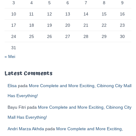
3
4
5
6
7
8
9
10
11
12
13
14
15
16
17
18
19
20
21
22
23
24
25
26
27
28
29
30
31
« Mei
Latest Comments
Elisa
pada
More Complete and More Exciting, Cibinong City Mall
Has Everything!
Bayu Fitri
pada
More Complete and More Exciting, Cibinong City
Mall Has Everything!
Andri Marza Akhda
pada
More Complete and More Exciting,