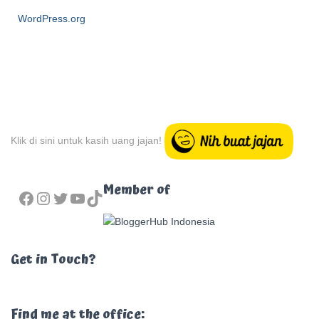
WordPress.org
Klik di sini untuk kasih uang jajan!
FACEBOOK
INSTAGRAM
TWITTER
YOUTUBE
TIKTOK
Member of
Get in Touch?
Find me at the office: