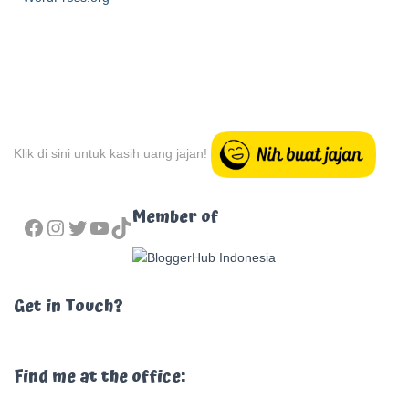
Klik di sini untuk kasih uang jajan!
FACEBOOK
INSTAGRAM
TWITTER
YOUTUBE
TIKTOK
Member of
Get in Touch?
Find me at the office: