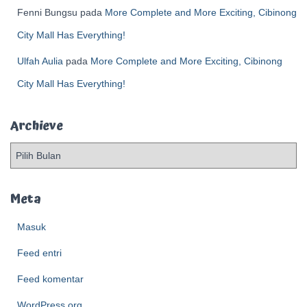
Fenni Bungsu
pada
More Complete and More Exciting, Cibinong
City Mall Has Everything!
Ulfah Aulia
pada
More Complete and More Exciting, Cibinong
City Mall Has Everything!
Archieve
A
r
c
h
Meta
i
e
Masuk
v
Feed entri
e
Feed komentar
WordPress.org