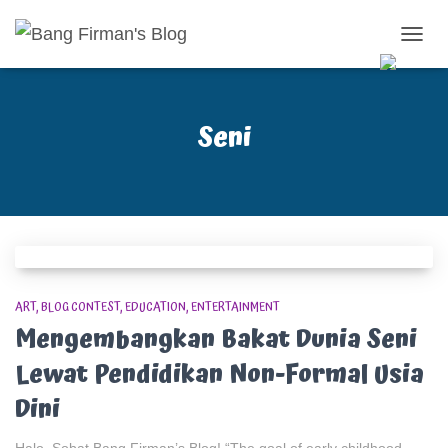
TOGG
NAVIG
Seni
ART
BLOG CONTEST
EDUCATION
ENTERTAINMENT
Mengembangkan Bakat Dunia Seni
Lewat Pendidikan Non-Formal Usia
Dini