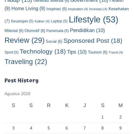
Government
(10)
Generasi Milenial
(6)
(9)
Home Living
(9)
Kesehatan
Inspirasi
(6)
Inspiration
(4)
Investasi
(4)
Lifestyle
(53)
(7)
Keuangan
(5)
Laptop
(5)
Kuliner
(4)
Pendidikan
(10)
Milenial
(6)
Otomotif
(6)
Pariwisata
(5)
Review
(29)
Sponsored Post
(18)
Social
(6)
Technology
(18)
Tips
(10)
Tourism
(6)
Sport
(5)
Travel
(4)
Traveling
(22)
Post History
Agustus 2026
S
S
R
K
J
S
M
1
2
3
4
5
6
7
8
9