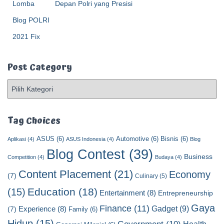
Depan Polri yang Presisi
Post Category
P
o
s
t
Tag Choices
C
ASUS
(6)
Automotive
(6)
Bisnis
(6)
a
Aplikasi
(4)
ASUS Indonesia
(4)
Blog
t
Blog Contest
(39)
Business
Competition
(4)
Budaya
(4)
e
Content Placement
(21)
g
Economy
(7)
Culinary
(5)
o
Education
(18)
(15)
Entertainment
(8)
Entrepreneurship
r
y
Gaya
Finance
(11)
Gadget
(9)
Experience
(8)
(7)
Family
(6)
Hidup
(15)
Health