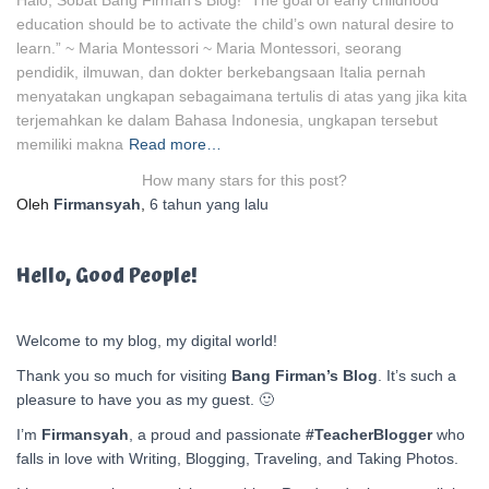
Halo, Sobat Bang Firman’s Blog! “The goal of early childhood
education should be to activate the child’s own natural desire to
learn.” ~ Maria Montessori ~ Maria Montessori, seorang
pendidik, ilmuwan, dan dokter berkebangsaan Italia pernah
menyatakan ungkapan sebagaimana tertulis di atas yang jika kita
terjemahkan ke dalam Bahasa Indonesia, ungkapan tersebut
memiliki makna
Read more…
How many stars for this post?
Oleh
Firmansyah
,
6 tahun
yang lalu
Hello, Good People!
Welcome to my blog, my digital world!
Thank you so much for visiting
Bang Firman’s Blog
. It’s such a
pleasure to have you as my guest. 🙂
I’m
Firmansyah
, a proud and passionate
#TeacherBlogger
who
falls in love with Writing, Blogging, Traveling, and Taking Photos.