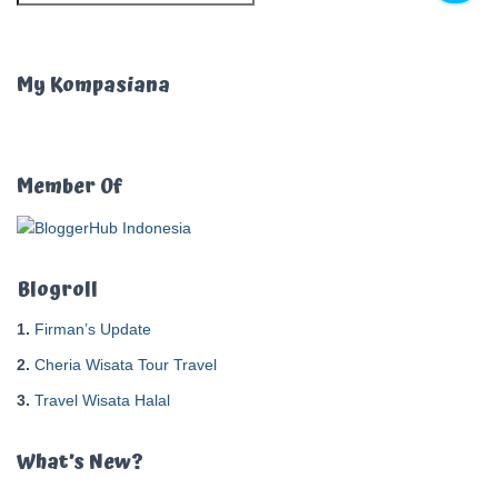
a
r
i
u
My Kompasiana
n
t
u
k
Member Of
:
Blogroll
1.
Firman’s Update
2.
Cheria Wisata Tour Travel
3.
Travel Wisata Halal
What’s New?