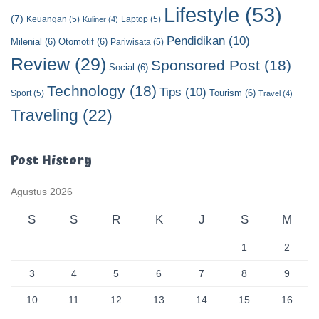
Lifestyle
(53)
(7)
Keuangan
(5)
Laptop
(5)
Kuliner
(4)
Pendidikan
(10)
Milenial
(6)
Otomotif
(6)
Pariwisata
(5)
Review
(29)
Sponsored Post
(18)
Social
(6)
Technology
(18)
Tips
(10)
Tourism
(6)
Sport
(5)
Travel
(4)
Traveling
(22)
Post History
Agustus 2026
S
S
R
K
J
S
M
1
2
3
4
5
6
7
8
9
10
11
12
13
14
15
16