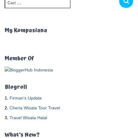
C
a
r
i
u
My Kompasiana
n
t
u
k
Member Of
:
Blogroll
1.
Firman’s Update
2.
Cheria Wisata Tour Travel
3.
Travel Wisata Halal
What’s New?