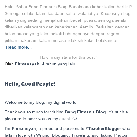
Halo, Sobat Bang Firman’s Blog! Bagaimana kabar kalian hari ini?
Semoga selalu dalam keadaan sehat walafiat ya. Khususnya bagi
kalian yang sedang menjalankan ibadah puasa, semoga selalu
diberikan kelancaran dan keberkahan. Aamiin. Berkaitan dengan
bulan puasa yang lekat sekali hubungannya dengan ragam
pilihan makanan, kalian merasa tidak sih kalau belakangan
Read more…
How many stars for this post?
Oleh
Firmansyah
,
4 tahun
yang lalu
Hello, Good People!
Welcome to my blog, my digital world!
Thank you so much for visiting
Bang Firman’s Blog
. It’s such a
pleasure to have you as my guest. 🙂
I’m
Firmansyah
, a proud and passionate
#TeacherBlogger
who
falls in love with Writing, Blogging, Traveling, and Taking Photos.