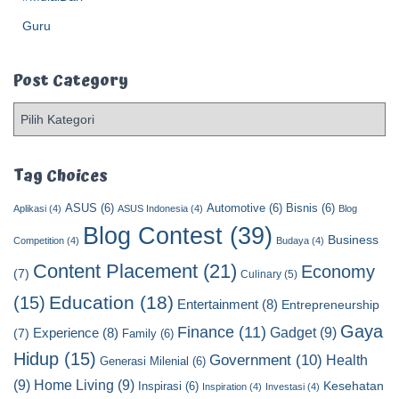
Post Category
P
o
s
t
Tag Choices
C
ASUS
(6)
Automotive
(6)
Bisnis
(6)
a
Aplikasi
(4)
ASUS Indonesia
(4)
Blog
t
Blog Contest
(39)
Business
Competition
(4)
Budaya
(4)
e
Content Placement
(21)
g
Economy
(7)
Culinary
(5)
o
Education
(18)
(15)
Entertainment
(8)
Entrepreneurship
r
y
Gaya
Finance
(11)
Gadget
(9)
Experience
(8)
(7)
Family
(6)
Hidup
(15)
Government
(10)
Health
Generasi Milenial
(6)
(9)
Home Living
(9)
Kesehatan
Inspirasi
(6)
Inspiration
(4)
Investasi
(4)