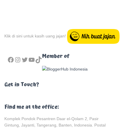
Klik di sini untuk kasih uang jajan!
FACEBOOK
INSTAGRAM
TWITTER
YOUTUBE
TIKTOK
Member of
Get in Touch?
Find me at the office:
Komplek Pondok Pesantren Daar el-Qolam 2, Pasir
Gintung, Jayanti, Tangerang, Banten, Indonesia. Postal