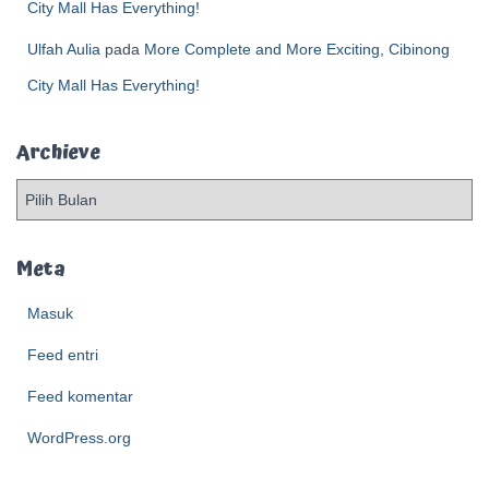
City Mall Has Everything!
Ulfah Aulia
pada
More Complete and More Exciting, Cibinong
City Mall Has Everything!
Archieve
A
r
c
h
Meta
i
e
Masuk
v
Feed entri
e
Feed komentar
WordPress.org