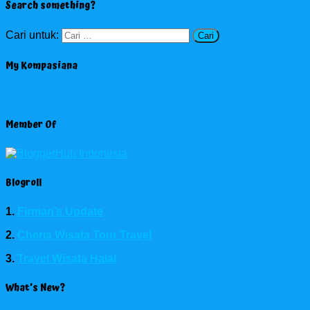
Search something?
Cari untuk:
My Kompasiana
Member Of
Blogroll
1.
Firman’s Update
2.
Cheria Wisata Tour Travel
3.
Travel Wisata Halal
What’s New?