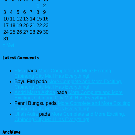
1
2
3
4
5
6
7
8
9
10
11
12
13
14
15
16
17
18
19
20
21
22
23
24
25
26
27
28
29
30
31
« Mei
Latest Comments
Elisa
pada
More Complete and More Exciting,
Cibinong City Mall Has Everything!
Bayu Fitri
pada
More Complete and More Exciting,
Cibinong City Mall Has Everything!
Andri Marza Akhda
pada
More Complete and More
Exciting, Cibinong City Mall Has Everything!
Fenni Bungsu
pada
More Complete and More Exciting,
Cibinong City Mall Has Everything!
Ulfah Aulia
pada
More Complete and More Exciting,
Cibinong City Mall Has Everything!
Archieve