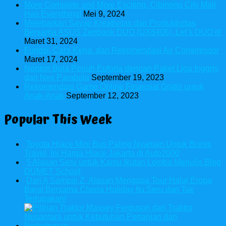
More Complete and More Exciting, Cibinong City Mall
Has Everything!
Mei 9, 2024
Melebarkan Sayap Kreativitas dan Produktivitas
Bersama ASUS Zenbook DUO (UX8406), Let’s DUO it!
Maret 31, 2024
Fungsi, Cara Kerja, dan Rekomendasi Air Compressor
Maret 17, 2024
Nonton Bola Penuh Euforia dengan Paket Liga Inggris
dari Nex Parabola
September 19, 2023
Rekomendasi Game Online Finansial Gratis untuk
Anak-Anak
September 12, 2023
Popular This Week
Toyota Hiace Mini Bus Paling Nyaman Untuk Bisnis
Travel, Ini Harga Hiace Jakarta di Auto2000
5 Alasan Seru untuk Kamu Ikutan Lomba Menulis Blog
DUMET School
Dari A Sampai Z, Alasan Mengapa Tour Halal Eropa
Barat Bersama Cheria Holiday Itu Seru dan Tak
Terlupakan!