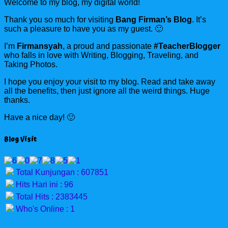
Welcome to my blog, my digital world!
Thank you so much for visiting
Bang Firman’s Blog
. It’s
such a pleasure to have you as my guest. 🙂
I’m
Firmansyah
, a proud and passionate
#TeacherBlogger
who falls in love with Writing, Blogging, Traveling, and
Taking Photos.
I hope you enjoy your visit to my blog. Read and take away
all the benefits, then just ignore all the weird things. Huge
thanks.
Have a nice day! 🙂
Blog Visit
Total Kunjungan : 607851
Hits Hari ini : 96
Total Hits : 2383445
Who's Online : 1