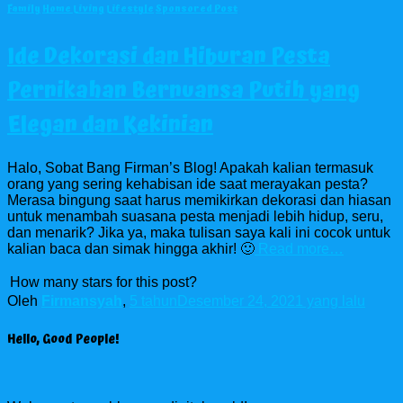
Family
Home Living
Lifestyle
Sponsored Post
Ide Dekorasi dan Hiburan Pesta
Pernikahan Bernuansa Putih yang
Elegan dan Kekinian
Halo, Sobat Bang Firman’s Blog! Apakah kalian termasuk
orang yang sering kehabisan ide saat merayakan pesta?
Merasa bingung saat harus memikirkan dekorasi dan hiasan
untuk menambah suasana pesta menjadi lebih hidup, seru,
dan menarik? Jika ya, maka tulisan saya kali ini cocok untuk
kalian baca dan simak hingga akhir! 🙂
Read more…
How many stars for this post?
Oleh
Firmansyah
,
5 tahun
Desember 24, 2021
yang lalu
Hello, Good People!