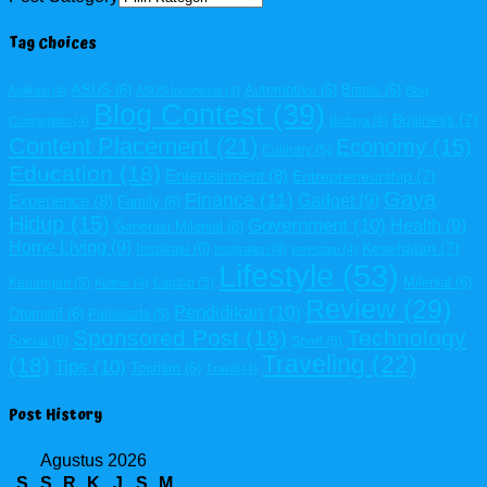
Tag Choices
ASUS
(6)
Automotive
(6)
Bisnis
(6)
Aplikasi
(4)
ASUS Indonesia
(4)
Blog
Blog Contest
(39)
Business
(7)
Competition
(4)
Budaya
(4)
Content Placement
(21)
Economy
(15)
Culinary
(5)
Education
(18)
Entertainment
(8)
Entrepreneurship
(7)
Gaya
Finance
(11)
Gadget
(9)
Experience
(8)
Family
(6)
Hidup
(15)
Government
(10)
Health
(9)
Generasi Milenial
(6)
Home Living
(9)
Kesehatan
(7)
Inspirasi
(6)
Inspiration
(4)
Investasi
(4)
Lifestyle
(53)
Milenial
(6)
Keuangan
(5)
Laptop
(5)
Kuliner
(4)
Review
(29)
Pendidikan
(10)
Otomotif
(6)
Pariwisata
(5)
Sponsored Post
(18)
Technology
Social
(6)
Sport
(5)
Traveling
(22)
(18)
Tips
(10)
Tourism
(6)
Travel
(4)
Post History
Agustus 2026
S
S
R
K
J
S
M