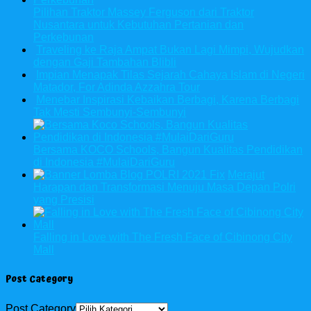
Pilihan Traktor Massey Ferguson dari Traktor
Nusantara untuk Kebutuhan Pertanian dan
Perkebunan
Traveling ke Raja Ampat Bukan Lagi Mimpi, Wujudkan
dengan Gaji Tambahan Blibli
Impian Menapak Tilas Sejarah Cahaya Islam di Negeri
Matador, For Adinda Azzahra Tour
Menebar Inspirasi Kebaikan Berbagi, Karena Berbagi
Tak Mesti Sembunyi-Sembunyi
Bersama KOCO Schools, Bangun Kualitas Pendidikan
di Indonesia #MulaiDariGuru
Merajut
Harapan dan Transformasi Menuju Masa Depan Polri
yang Presisi
Falling in Love with The Fresh Face of Cibinong City
Mall
Post Category
Post Category