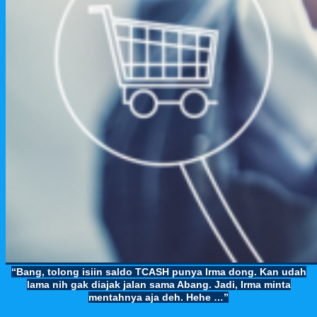
“Bang, tolong isiin saldo TCASH punya Irma dong. Kan udah
lama nih gak diajak jalan sama Abang. Jadi, Irma minta
mentahnya aja deh. Hehe …”