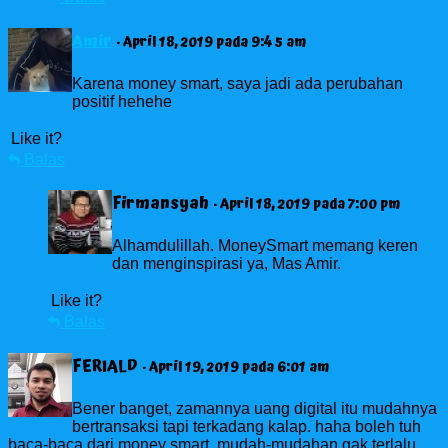
Amir
· April 18, 2019 pada 9:45 am
Karena money smart, saya jadi ada perubahan
positif hehehe
Like it?
Balas
Firmansyah
· April 18, 2019 pada 7:00 pm
Alhamdulillah. MoneySmart memang keren
dan menginspirasi ya, Mas Amir.
Like it?
Balas
FERIALD
· April 19, 2019 pada 6:01 am
Bener banget, zamannya uang digital itu mudahnya
bertransaksi tapi terkadang kalap. haha boleh tuh
baca-baca dari money smart. mudah-mudahan gak terlalu