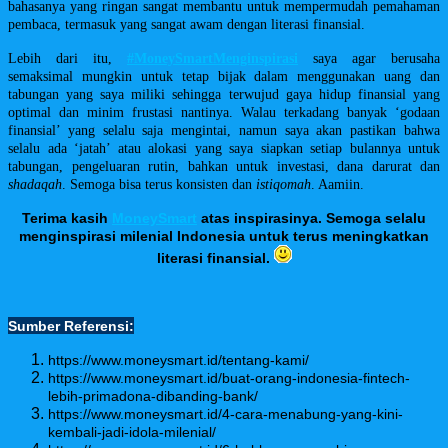
bahasanya yang ringan sangat membantu untuk mempermudah pemahaman
pembaca, termasuk yang sangat awam dengan literasi finansial.
Lebih dari itu,
#MoneySmartMenginspirasi
saya agar berusaha
semaksimal mungkin untuk tetap bijak dalam menggunakan uang dan
tabungan yang saya miliki sehingga terwujud gaya hidup finansial yang
optimal dan minim frustasi nantinya. Walau terkadang banyak ‘godaan
finansial’ yang selalu saja mengintai, namun saya akan pastikan bahwa
selalu ada ‘jatah’ atau alokasi yang saya siapkan setiap bulannya untuk
tabungan, pengeluaran rutin, bahkan untuk investasi, dana darurat dan
shadaqah
. Semoga bisa terus konsisten dan
istiqomah
. Aamiin.
Terima kasih
MoneySmart
atas inspirasinya. Semoga selalu
menginspirasi milenial Indonesia untuk terus meningkatkan
literasi finansial.
Sumber Referensi:
https://www.moneysmart.id/tentang-kami/
https://www.moneysmart.id/buat-orang-indonesia-fintech-
lebih-primadona-dibanding-bank/
https://www.moneysmart.id/4-cara-menabung-yang-kini-
kembali-jadi-idola-milenial/