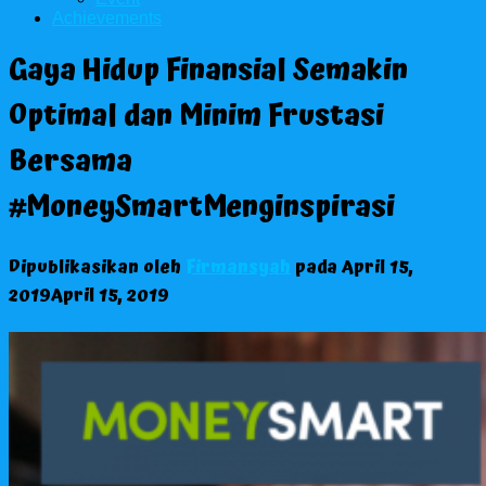
Achievements
Gaya Hidup Finansial Semakin
Optimal dan Minim Frustasi
Bersama
#MoneySmartMenginspirasi
Dipublikasikan oleh
Firmansyah
pada
April 15,
2019
April 15, 2019