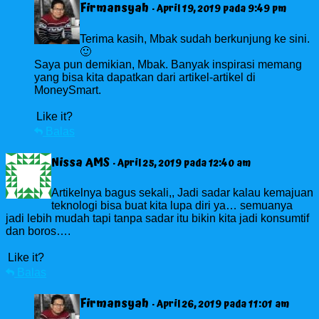
Firmansyah
· April 19, 2019 pada 9:49 pm
Terima kasih, Mbak sudah berkunjung ke sini.
🙂
Saya pun demikian, Mbak. Banyak inspirasi memang
yang bisa kita dapatkan dari artikel-artikel di
MoneySmart.
Like it?
Balas
Nissa AMS
· April 25, 2019 pada 12:40 am
Artikelnya bagus sekali,, Jadi sadar kalau kemajuan
teknologi bisa buat kita lupa diri ya… semuanya
jadi lebih mudah tapi tanpa sadar itu bikin kita jadi konsumtif
dan boros….
Like it?
Balas
Firmansyah
· April 26, 2019 pada 11:01 am