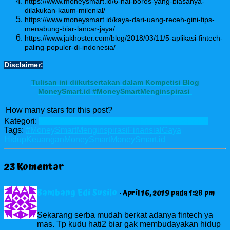
https://www.moneysmart.id/6-hal-boros-yang-biasanya-
dilakukan-kaum-milenial/
https://www.moneysmart.id/kaya-dari-uang-receh-gini-tips-
menabung-biar-lancar-jaya/
https://www.jakhoster.com/blog/2018/03/11/5-aplikasi-fintech-
paling-populer-di-indonesia/
Disclaimer:
Tulisan ini diikutsertakan dalam Kompetisi Blog
MoneySmart.id #MoneySmartMenginspirasi
How many stars for this post?
Kategori:
Blog Contest
Economy
Finance
Lifestyle
Review
Tags:
#MoneySmartMenginspirasi
Finansial
Gaya
Hidup
Keuangan
MoneySmart
MoneySmart.id
23 Komentar
Bambang Edi Susilo
· April 16, 2019 pada 1:28 pm
Sekarang serba mudah berkat adanya fintech ya
mas. Tp kudu hati2 biar gak membudayakan hidup