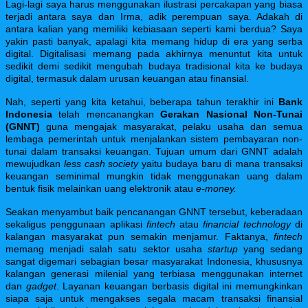
Lagi-lagi saya harus menggunakan ilustrasi percakapan yang biasa
terjadi antara saya dan Irma, adik perempuan saya. Adakah di
antara kalian yang memiliki kebiasaan seperti kami berdua? Saya
yakin pasti banyak, apalagi kita memang hidup di era yang serba
digital. Digitalisasi memang pada akhirnya menuntut kita untuk
sedikit demi sedikit mengubah budaya tradisional kita ke budaya
digital, termasuk dalam urusan keuangan atau finansial.
Nah, seperti yang kita ketahui, beberapa tahun terakhir ini
Bank
Indonesia
telah mencanangkan
Gerakan Nasional Non-Tunai
(GNNT)
guna mengajak masyarakat, pelaku usaha dan semua
lembaga pemerintah untuk menjalankan sistem pembayaran non-
tunai dalam transaksi keuangan. Tujuan umum dari GNNT adalah
mewujudkan
less cash society
yaitu budaya baru di mana transaksi
keuangan seminimal mungkin tidak menggunakan uang dalam
bentuk fisik melainkan uang elektronik atau
e-money.
Seakan menyambut baik pencanangan GNNT tersebut, keberadaan
sekaligus penggunaan aplikasi
fintech
atau
financial technology
di
kalangan masyarakat pun semakin menjamur. Faktanya,
fintech
memang menjadi salah satu sektor usaha
startup
yang sedang
sangat digemari sebagian besar masyarakat Indonesia, khususnya
kalangan generasi milenial yang terbiasa menggunakan internet
dan
gadget
. Layanan keuangan berbasis digital ini memungkinkan
siapa saja untuk mengakses segala macam transaksi finansial