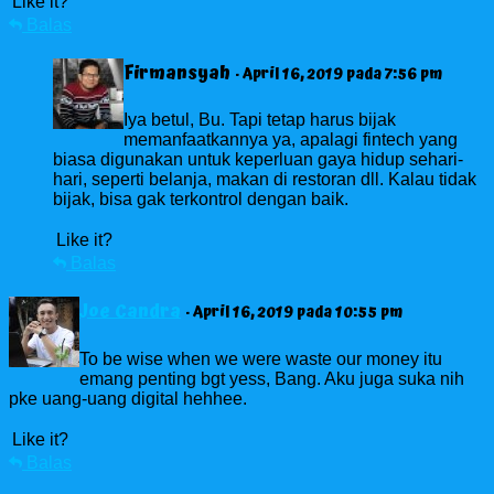
Like it?
Balas
Firmansyah
· April 16, 2019 pada 7:56 pm
Iya betul, Bu. Tapi tetap harus bijak
memanfaatkannya ya, apalagi fintech yang
biasa digunakan untuk keperluan gaya hidup sehari-
hari, seperti belanja, makan di restoran dll. Kalau tidak
bijak, bisa gak terkontrol dengan baik.
Like it?
Balas
Joe Candra
· April 16, 2019 pada 10:55 pm
To be wise when we were waste our money itu
emang penting bgt yess, Bang. Aku juga suka nih
pke uang-uang digital hehhee.
Like it?
Balas