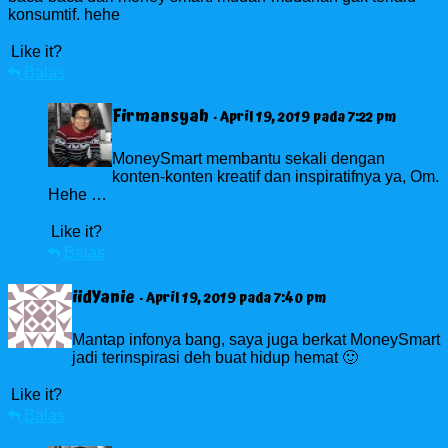
konsumtif. hehe
Like it?
Balas
Firmansyah
· April 19, 2019 pada 7:22 pm
MoneySmart membantu sekali dengan
konten-konten kreatif dan inspiratifnya ya, Om.
Hehe …
Like it?
Balas
iidYanie
· April 19, 2019 pada 7:40 pm
Mantap infonya bang, saya juga berkat MoneySmart
jadi terinspirasi deh buat hidup hemat 🙂
Like it?
Balas