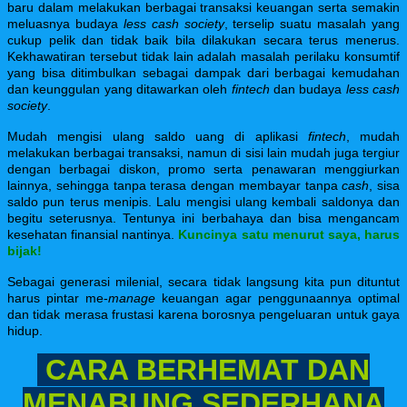
baru dalam melakukan berbagai transaksi keuangan serta semakin
meluasnya budaya
less cash society
, terselip suatu masalah yang
cukup pelik dan tidak baik bila dilakukan secara terus menerus.
Kekhawatiran tersebut tidak lain adalah masalah perilaku konsumtif
yang bisa ditimbulkan sebagai dampak dari berbagai kemudahan
dan keunggulan yang ditawarkan oleh
fintech
dan budaya
less cash
society
.
Mudah mengisi ulang saldo uang di aplikasi
fintech
, mudah
melakukan berbagai transaksi, namun di sisi lain mudah juga tergiur
dengan berbagai diskon, promo serta penawaran menggiurkan
lainnya, sehingga tanpa terasa dengan membayar tanpa
cash
, sisa
saldo pun terus menipis. Lalu mengisi ulang kembali saldonya dan
begitu seterusnya. Tentunya ini berbahaya dan bisa mengancam
kesehatan finansial nantinya.
Kuncinya satu menurut saya, harus
bijak!
Sebagai generasi milenial, secara tidak langsung kita pun dituntut
harus pintar me-
manage
keuangan agar penggunaannya optimal
dan tidak merasa frustasi karena borosnya pengeluaran untuk gaya
hidup.
CARA BERHEMAT DAN
MENABUNG SEDERHANA