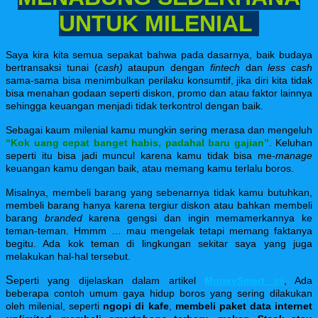
UNTUK MILENIAL
Saya kira kita semua sepakat bahwa pada dasarnya, baik budaya
bertransaksi tunai (
cash)
ataupun dengan
fintech
dan
less cash
sama-sama bisa menimbulkan perilaku konsumtif, jika diri kita tidak
bisa menahan godaan seperti diskon, promo dan atau faktor lainnya
sehingga keuangan menjadi tidak terkontrol dengan baik.
Sebagai kaum milenial kamu mungkin sering merasa dan mengeluh
“Kok uang cepat banget habis, padahal baru gajian”
.
Keluhan
seperti itu bisa jadi muncul karena kamu tidak bisa me-
manage
keuangan kamu dengan baik, atau memang kamu terlalu boros.
Misalnya, membeli barang yang sebenarnya tidak kamu butuhkan,
membeli barang hanya kare
na tergiur diskon atau bahkan membeli
barang
branded
karena gengsi dan ingin memamerkannya ke
teman-teman.
Hmmm … m
au mengelak tetapi memang faktanya
begitu. Ada kok teman di lingkungan sekitar saya yang juga
melakukan hal-hal tersebut.
S
eperti yang dijelaskan dalam artikel
MoneySmart
ini
, Ada
beberapa contoh umum gaya hidup boros yang sering dilakukan
oleh milenial, seperti
ngopi di kafe
,
membeli paket data internet