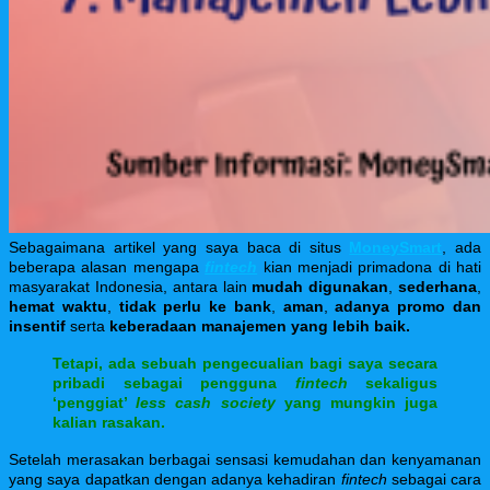
Sebagaimana artikel yang saya baca di situs
MoneySmart
, ada
beberapa alasan mengapa
fintech
kian menjadi primadona di hati
masyarakat Indonesia, antara lain
mudah digunakan
,
sederhana
,
hemat waktu
,
tidak perlu ke bank
,
aman
,
adanya promo dan
insentif
serta
keberadaan manajemen yang lebih baik.
Tetapi, ada sebuah pengecualian bagi saya secara
pribadi sebagai pengguna
fintech
sekaligus
‘penggiat’
less cash society
yang mungkin juga
kalian rasakan.
Setelah merasakan berbagai sensasi kemudahan dan kenyamanan
yang saya dapatkan dengan adanya kehadiran
fintech
sebagai cara