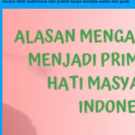
secara lebih sederhana dan praktis tanpa kendala waktu dan jarak.