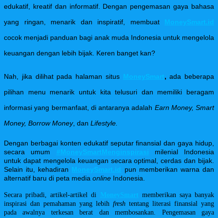
edukatif, kreatif dan informatif. Dengan pengemasan gaya bahasa
yang ringan, menarik dan inspiratif, membuat
MoneySmart.id
cocok menjadi panduan bagi anak muda Indonesia untuk mengelola
keuangan dengan lebih bijak. Keren banget kan?
Nah, jika dilihat pada halaman situs
MoneySmart
,
a
da beberapa
pilihan menu menarik untuk kita telusuri dan memiliki beragam
informasi yang bermanfaat, di antaranya adalah
E
arn Money, Smart
Money, Borrow Money
, dan
L
ifestyle.
Dengan berbagai konten edukatif seputar finansial dan gaya hidup,
secara umum
#MoneySmartMenginspirasi
milenial Indonesia
untuk dapat mengelola keuangan secara optimal, cerdas dan bijak.
Selain itu, kehadiran
MoneySmart.id
pun memberikan warna dan
alternatif baru di peta media
online
Indonesia.
Secara pribadi, artikel-artikel di
MoneySmart
memberikan saya banyak
inspirasi dan pemahaman yang lebih
fresh
tentang literasi finansial yang
pada awalnya terkesan berat dan membosankan. Pengemasan gaya