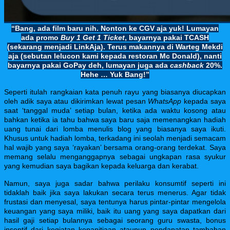
“Bang, ada film baru nih. Nonton ke CGV aja yuk! Lumayan
ada promo
Buy 1 Get 1 Ticket
, bayarnya pakai TCASH
(sekarang menjadi LinkAja). Terus makannya di Warteg Mekdi
aja (sebutan lelucon kami kepada restoran Mc Donald), nanti
bayarnya pakai GoPay deh, lumayan juga ada
cashback
20%.
Hehe … Yuk Bang!”
Seperti itulah rangkaian kata penuh rayu yang biasanya diucapkan
oleh adik saya atau dikirimkan lewat pesan
WhatsApp
kepada saya
saat ‘tanggal muda’ setiap bulan, ketika ada waktu kosong atau
bahkan ketika ia tahu bahwa saya baru saja memenangkan hadiah
uang tunai dari lomba menulis blog yang biasanya saya ikuti.
Khusus untuk hadiah lomba, terkadang ini seolah menjadi semacam
hal wajib yang saya ‘rayakan’ bersama orang-orang terdekat. Saya
memang selalu menganggapnya sebagai ungkapan rasa syukur
yang kemudian saya bagikan kepada keluarga dan kerabat.
Namun, saya juga sadar bahwa perilaku konsumtif seperti ini
tidaklah baik jika saya lakukan secara terus menerus. Agar tidak
frustasi dan menyesal, saya tentunya harus pintar-pintar mengelola
keuangan yang saya miliki, baik itu uang yang saya dapatkan dari
hasil gaji setiap bulannya sebagai seorang guru swasta, bonus
insentif dari kegiatan kepanitiaan ataupun pendapatan tambahan