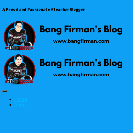
A Proud and Passionate #TeacherBlogger
Toggle
Navigasi
Home
About