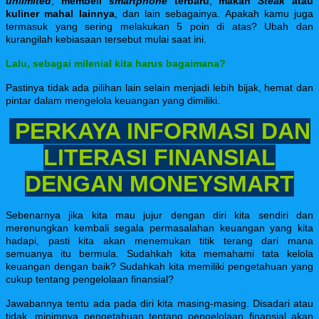
unlimited
,
membeli
smartphone
terbaru
,
makan
Steak
atau
kuliner mahal lainnya
, dan lain sebagainya. Apakah kamu juga
termasuk yang sering melakukan 5 poin di atas? Ubah dan
kurangilah kebiasaan tersebut mulai saat ini.
Lalu, sebagai milenial kita harus bagaimana?
Pastinya tidak ada pilihan lain selain menjadi lebih bijak, hemat dan
pintar dalam mengelola keuangan yang dimiliki.
PERKAYA INFORMASI DAN
LITERASI FINANSIAL
DENGAN MONEYSMART
Sebenarnya jika kita mau jujur dengan diri kita sendiri dan
merenungkan kembali segala permasalahan keuangan yang kita
hadapi, pasti kita akan menemukan titik terang dari mana
semuanya itu bermula. Sudahkah kita memahami tata kelola
keuangan dengan baik? Sudahkah kita memiliki pengetahuan yang
cukup tentang pengelolaan finansial?
Jawabannya tentu ada pada diri kita masing-masing. Disadari atau
tidak, minimnya pengetahuan tentang pengelolaan finansial akan