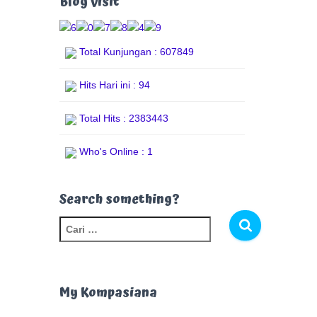
Blog Visit
Total Kunjungan : 607849
Hits Hari ini : 94
Total Hits : 2383443
Who's Online : 1
Search something?
C
a
r
i
u
My Kompasiana
n