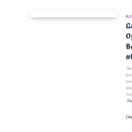
BLO
G
O
B
#
“Ba
pro
men
lel
Go
R
Ol