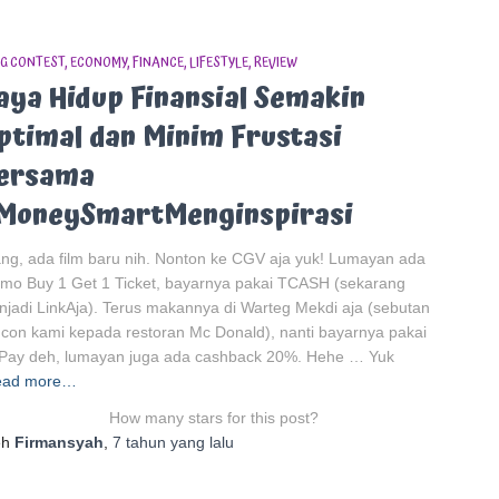
G CONTEST
ECONOMY
FINANCE
LIFESTYLE
REVIEW
aya Hidup Finansial Semakin
ptimal dan Minim Frustasi
ersama
MoneySmartMenginspirasi
ng, ada film baru nih. Nonton ke CGV aja yuk! Lumayan ada
mo Buy 1 Get 1 Ticket, bayarnya pakai TCASH (sekarang
jadi LinkAja). Terus makannya di Warteg Mekdi aja (sebutan
ucon kami kepada restoran Mc Donald), nanti bayarnya pakai
Pay deh, lumayan juga ada cashback 20%. Hehe … Yuk
ead more…
How many stars for this post?
eh
Firmansyah
,
7 tahun
yang lalu