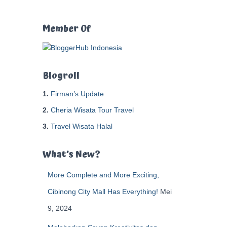
t
u
k
Member Of
:
Blogroll
1.
Firman’s Update
2.
Cheria Wisata Tour Travel
3.
Travel Wisata Halal
What’s New?
More Complete and More Exciting,
Cibinong City Mall Has Everything!
Mei
9, 2024