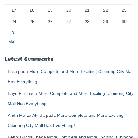
17
18
19
20
21
22
23
24
25
26
27
28
29
30
31
« Mei
Latest Comments
Elisa
pada
More Complete and More Exciting, Cibinong City Mall
Has Everything!
Bayu Fitri
pada
More Complete and More Exciting, Cibinong City
Mall Has Everything!
Andri Marza Akhda
pada
More Complete and More Exciting,
Cibinong City Mall Has Everything!
Fenni Bungsu
pada
More Complete and More Exciting, Cibinong