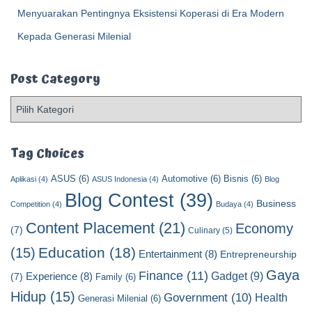
Menyuarakan Pentingnya Eksistensi Koperasi di Era Modern
Kepada Generasi Milenial
Post Category
P
o
s
t
Tag Choices
C
ASUS
(6)
Automotive
(6)
Bisnis
(6)
a
Aplikasi
(4)
ASUS Indonesia
(4)
Blog
t
Blog Contest
(39)
Business
Competition
(4)
Budaya
(4)
e
Content Placement
(21)
g
Economy
(7)
Culinary
(5)
o
Education
(18)
(15)
Entertainment
(8)
Entrepreneurship
r
y
Gaya
Finance
(11)
Gadget
(9)
Experience
(8)
(7)
Family
(6)
Hidup
(15)
Government
(10)
Health
Generasi Milenial
(6)