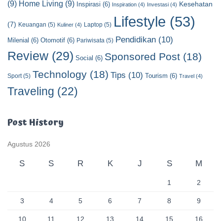
(9)
Home Living
(9)
Kesehatan
Inspirasi
(6)
Inspiration
(4)
Investasi
(4)
Lifestyle
(53)
(7)
Keuangan
(5)
Laptop
(5)
Kuliner
(4)
Pendidikan
(10)
Milenial
(6)
Otomotif
(6)
Pariwisata
(5)
Review
(29)
Sponsored Post
(18)
Social
(6)
Technology
(18)
Tips
(10)
Tourism
(6)
Sport
(5)
Travel
(4)
Traveling
(22)
Post History
Agustus 2026
S
S
R
K
J
S
M
1
2
3
4
5
6
7
8
9
10
11
12
13
14
15
16