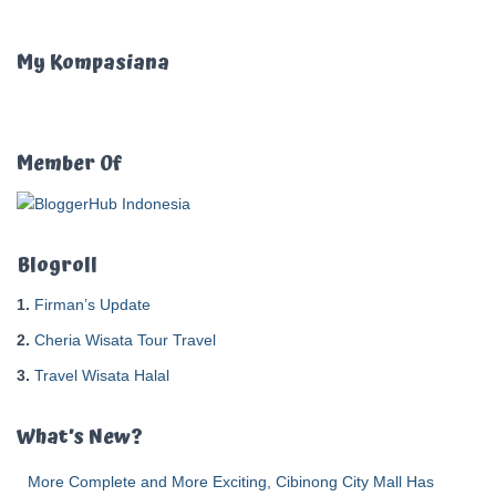
r
i
u
My Kompasiana
n
t
u
k
Member Of
:
Blogroll
1.
Firman’s Update
2.
Cheria Wisata Tour Travel
3.
Travel Wisata Halal
What’s New?
More Complete and More Exciting, Cibinong City Mall Has