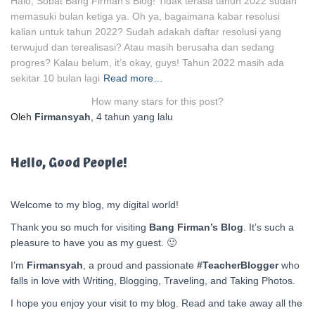
Halo, Sobat Bang Firman’s Blog! Tidak terasa tahun 2022 sudah
memasuki bulan ketiga ya. Oh ya, bagaimana kabar resolusi
kalian untuk tahun 2022? Sudah adakah daftar resolusi yang
terwujud dan terealisasi? Atau masih berusaha dan sedang
progres? Kalau belum, it’s okay, guys! Tahun 2022 masih ada
sekitar 10 bulan lagi
Read more…
How many stars for this post?
Oleh
Firmansyah
,
4 tahun
yang lalu
Hello, Good People!
Welcome to my blog, my digital world!
Thank you so much for visiting
Bang Firman’s Blog
. It’s such a
pleasure to have you as my guest. 🙂
I’m
Firmansyah
, a proud and passionate
#TeacherBlogger
who
falls in love with Writing, Blogging, Traveling, and Taking Photos.
I hope you enjoy your visit to my blog. Read and take away all the