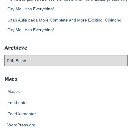
City Mall Has Everything!
Ulfah Aulia
pada
More Complete and More Exciting, Cibinong
City Mall Has Everything!
Archieve
A
r
c
h
Meta
i
e
Masuk
v
Feed entri
e
Feed komentar
WordPress.org