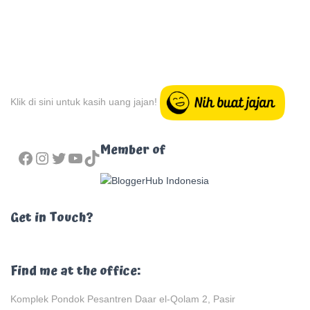
Klik di sini untuk kasih uang jajan!
FACEBOOK
INSTAGRAM
TWITTER
YOUTUBE
TIKTOK
Member of
Get in Touch?
Find me at the office:
Komplek Pondok Pesantren Daar el-Qolam 2, Pasir