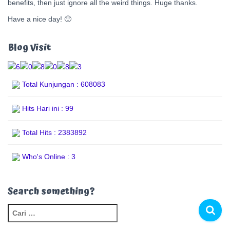
benefits, then just ignore all the weird things. Huge thanks.
Have a nice day! 🙂
Blog Visit
Total Kunjungan : 608083
Hits Hari ini : 99
Total Hits : 2383892
Who's Online : 3
Search something?
C
a