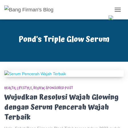
TOGG
NAVIG
Pond’s Triple Glow Serum
HEALTH
LIFESTYLE
REVIEW
SPONSORED POST
Wujudkan Resolusi Wajah Glowing
dengan Serum Pencerah Wajah
Terbaik