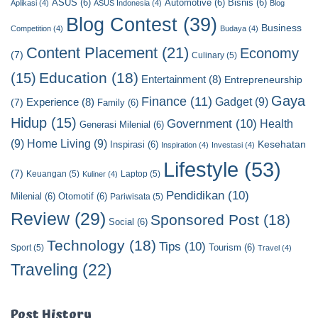
ASUS
(6)
Automotive
(6)
Bisnis
(6)
a
Aplikasi
(4)
ASUS Indonesia
(4)
Blog
t
Blog Contest
(39)
Business
Competition
(4)
Budaya
(4)
e
Content Placement
(21)
g
Economy
(7)
Culinary
(5)
o
Education
(18)
(15)
Entertainment
(8)
Entrepreneurship
r
y
Gaya
Finance
(11)
Gadget
(9)
Experience
(8)
(7)
Family
(6)
Hidup
(15)
Government
(10)
Health
Generasi Milenial
(6)
(9)
Home Living
(9)
Kesehatan
Inspirasi
(6)
Inspiration
(4)
Investasi
(4)
Lifestyle
(53)
(7)
Keuangan
(5)
Laptop
(5)
Kuliner
(4)
Pendidikan
(10)
Milenial
(6)
Otomotif
(6)
Pariwisata
(5)
Review
(29)
Sponsored Post
(18)
Social
(6)
Technology
(18)
Tips
(10)
Tourism
(6)
Sport
(5)
Travel
(4)
Traveling
(22)
Post History