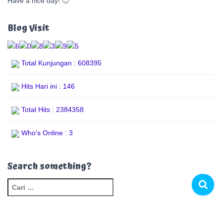
Have a nice day! 🙂
Blog Visit
Total Kunjungan : 608395
Hits Hari ini : 146
Total Hits : 2384358
Who's Online : 3
Search something?
C
a
r
i