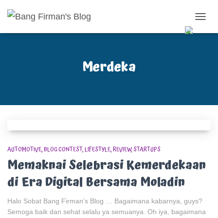
TOGG
NAVIG
Merdeka
AUTOMOTIVE
BLOG CONTEST
LIFESTYLE
REVIEW
STARTUPS
Memaknai Selebrasi Kemerdekaan
di Era Digital Bersama Moladin
Halo Sobat Bang Firman’s Blog … Bagaimana kabarnya, guys?
Semoga baik dan sehat selalu ya semuanya. Oh iya, bagaimana