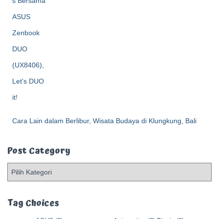
Cara Lain dalam Berlibur, Wisata Budaya di Klungkung, Bali
Post Category
P
o
s
t
Tag Choices
C