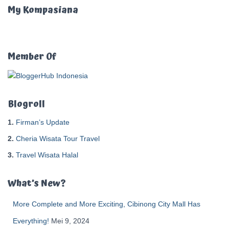
u
My Kompasiana
n
t
u
k
Member Of
:
Blogroll
1.
Firman’s Update
2.
Cheria Wisata Tour Travel
3.
Travel Wisata Halal
What’s New?
More Complete and More Exciting, Cibinong City Mall Has
Everything!
Mei 9, 2024