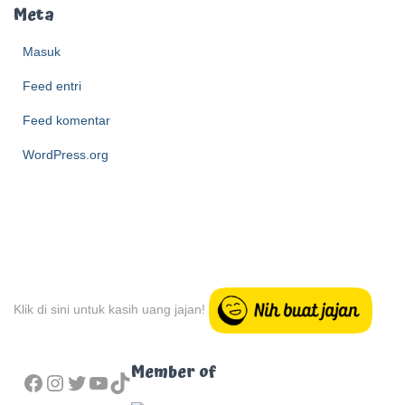
h
Meta
i
e
Masuk
v
Feed entri
e
Feed komentar
WordPress.org
Klik di sini untuk kasih uang jajan!
FACEBOOK
INSTAGRAM
TWITTER
YOUTUBE
TIKTOK
Member of