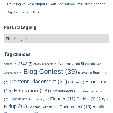
Traveling ke Raja Ampat Bukan Lagi Mimpi, Wujudkan dengan
Gaji Tambahan Blibli
Post Category
P
o
s
t
Tag Choices
C
ASUS
(6)
Automotive
(6)
Bisnis
(6)
a
Aplikasi
(4)
ASUS Indonesia
(4)
Blog
t
Blog Contest
(39)
Business
Competition
(4)
Budaya
(4)
e
Content Placement
(21)
g
Economy
(7)
Culinary
(5)
o
Education
(18)
(15)
Entertainment
(8)
Entrepreneurship
r
y
Gaya
Finance
(11)
Gadget
(9)
Experience
(8)
(7)
Family
(6)
Hidup
(15)
Government
(10)
Health
Generasi Milenial
(6)