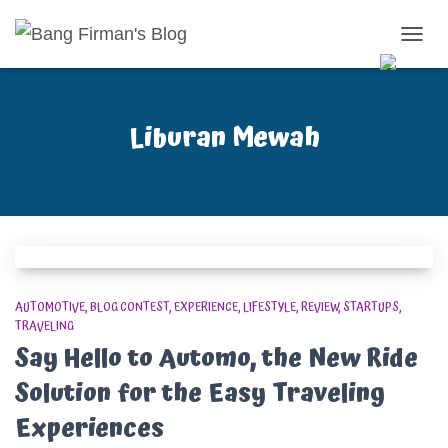
TOGG
NAVIG
Liburan Mewah
AUTOMOTIVE
BLOG CONTEST
EXPERIENCE
LIFESTYLE
REVIEW
STARTUPS
TRAVELING
Say Hello to Automo, the New Ride
Solution for the Easy Traveling
Experiences