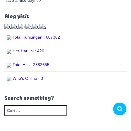
Have a nice day! 🙂
Blog Visit
Total Kunjungan : 607382
Hits Hari ini : 426
Total Hits : 2382655
Who's Online : 3
Search something?
C
a
r
i