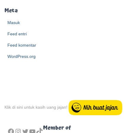
c
h
Meta
i
e
Masuk
v
Feed entri
e
Feed komentar
WordPress.org
Klik di sini untuk kasih uang jajan!
FACEBOOK
INSTAGRAM
TWITTER
YOUTUBE
TIKTOK
Member of