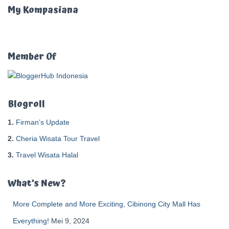
u
My Kompasiana
n
t
u
k
Member Of
:
Blogroll
1.
Firman’s Update
2.
Cheria Wisata Tour Travel
3.
Travel Wisata Halal
What’s New?
More Complete and More Exciting, Cibinong City Mall Has
Everything!
Mei 9, 2024