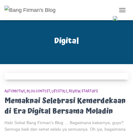
TOGG
NAVIG
Digital
AUTOMOTIVE
BLOG CONTEST
LIFESTYLE
REVIEW
STARTUPS
Memaknai Selebrasi Kemerdekaan
di Era Digital Bersama Moladin
Halo Sobat Bang Firman’s Blog … Bagaimana kabarnya, guys?
Semoga baik dan sehat selalu ya semuanya. Oh iya, bagaimana