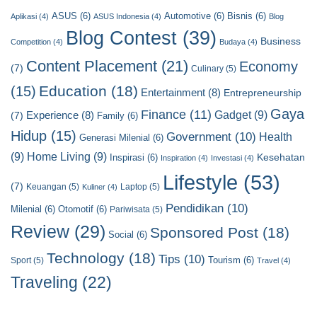
C
ASUS
(6)
Automotive
(6)
Bisnis
(6)
a
Aplikasi
(4)
ASUS Indonesia
(4)
Blog
t
Blog Contest
(39)
Business
Competition
(4)
Budaya
(4)
e
Content Placement
(21)
g
Economy
(7)
Culinary
(5)
o
Education
(18)
(15)
Entertainment
(8)
Entrepreneurship
r
y
Gaya
Finance
(11)
Gadget
(9)
Experience
(8)
(7)
Family
(6)
Hidup
(15)
Government
(10)
Health
Generasi Milenial
(6)
(9)
Home Living
(9)
Kesehatan
Inspirasi
(6)
Inspiration
(4)
Investasi
(4)
Lifestyle
(53)
(7)
Keuangan
(5)
Laptop
(5)
Kuliner
(4)
Pendidikan
(10)
Milenial
(6)
Otomotif
(6)
Pariwisata
(5)
Review
(29)
Sponsored Post
(18)
Social
(6)
Technology
(18)
Tips
(10)
Tourism
(6)
Sport
(5)
Travel
(4)
Traveling
(22)