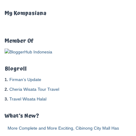
i
u
My Kompasiana
n
t
u
k
Member Of
:
Blogroll
1.
Firman’s Update
2.
Cheria Wisata Tour Travel
3.
Travel Wisata Halal
What’s New?
More Complete and More Exciting, Cibinong City Mall Has