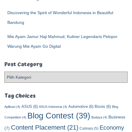
Discovering the Spirit of Wonderful Indonesia in Beautiful
Bandung
Mie Ayam Jamur Haji Mahmud, Kuliner Legendaris Pelopor
Warung Mie Ayam Go Digital
Post Category
P
o
s
t
Tag Choices
C
ASUS
(6)
Automotive
(6)
Bisnis
(6)
a
Aplikasi
(4)
ASUS Indonesia
(4)
Blog
t
Blog Contest
(39)
Business
Competition
(4)
Budaya
(4)
e
Content Placement
(21)
g
Economy
(7)
Culinary
(5)