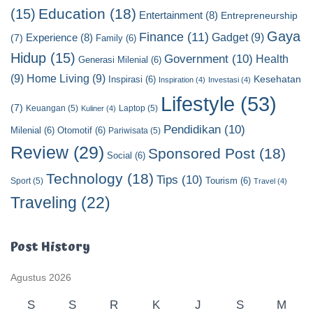
o
Education
(18)
(15)
Entertainment
(8)
Entrepreneurship
r
y
Gaya
Finance
(11)
Gadget
(9)
Experience
(8)
(7)
Family
(6)
Hidup
(15)
Government
(10)
Health
Generasi Milenial
(6)
(9)
Home Living
(9)
Kesehatan
Inspirasi
(6)
Inspiration
(4)
Investasi
(4)
Lifestyle
(53)
(7)
Keuangan
(5)
Laptop
(5)
Kuliner
(4)
Pendidikan
(10)
Milenial
(6)
Otomotif
(6)
Pariwisata
(5)
Review
(29)
Sponsored Post
(18)
Social
(6)
Technology
(18)
Tips
(10)
Tourism
(6)
Sport
(5)
Travel
(4)
Traveling
(22)
Post History
Agustus 2026
S
S
R
K
J
S
M