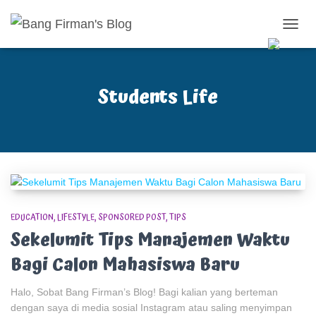
TOGG
NAVIG
Students Life
EDUCATION
LIFESTYLE
SPONSORED POST
TIPS
Sekelumit Tips Manajemen Waktu
Bagi Calon Mahasiswa Baru
Halo, Sobat Bang Firman’s Blog! Bagi kalian yang berteman
dengan saya di media sosial Instagram atau saling menyimpan