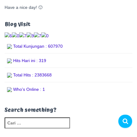
Have a nice day! 🙂
Blog Visit
Total Kunjungan : 607970
Hits Hari ini : 319
Total Hits : 2383668
Who's Online : 1
Search something?
C
a
r