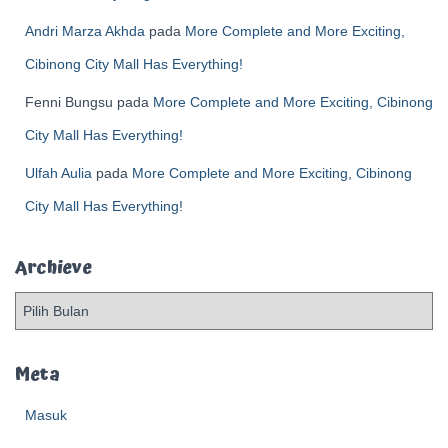
Andri Marza Akhda
pada
More Complete and More Exciting,
Cibinong City Mall Has Everything!
Fenni Bungsu
pada
More Complete and More Exciting, Cibinong
City Mall Has Everything!
Ulfah Aulia
pada
More Complete and More Exciting, Cibinong
City Mall Has Everything!
Archieve
A
r
c
h
Meta
i
e
Masuk
v