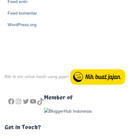
Feed entri
e
Feed komentar
WordPress.org
Klik di sini untuk kasih uang jajan!
FACEBOOK
INSTAGRAM
TWITTER
YOUTUBE
TIKTOK
Member of
Get in Touch?