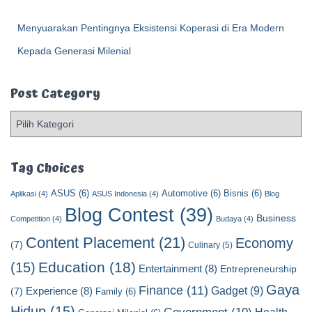
Menyuarakan Pentingnya Eksistensi Koperasi di Era Modern
Kepada Generasi Milenial
Post Category
P
o
s
t
Tag Choices
C
ASUS
(6)
Automotive
(6)
Bisnis
(6)
a
Aplikasi
(4)
ASUS Indonesia
(4)
Blog
t
Blog Contest
(39)
Business
Competition
(4)
Budaya
(4)
e
Content Placement
(21)
g
Economy
(7)
Culinary
(5)
o
Education
(18)
(15)
Entertainment
(8)
Entrepreneurship
r
y
Gaya
Finance
(11)
Gadget
(9)
Experience
(8)
(7)
Family
(6)
Hidup
(15)
Health