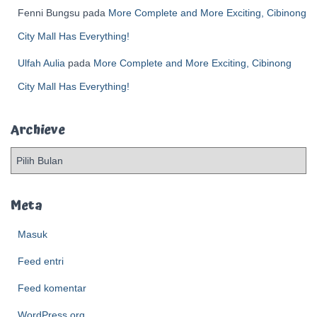
Fenni Bungsu
pada
More Complete and More Exciting, Cibinong
City Mall Has Everything!
Ulfah Aulia
pada
More Complete and More Exciting, Cibinong
City Mall Has Everything!
Archieve
A
r
c
h
Meta
i
e
Masuk
v
Feed entri
e
Feed komentar
WordPress.org