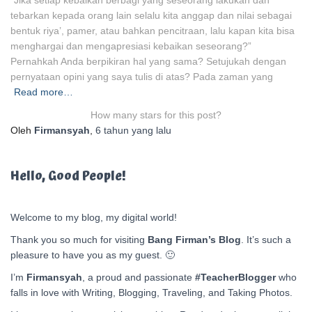
“Jika setiap kebaikan berbagi yang seseorang lakukan dan
tebarkan kepada orang lain selalu kita anggap dan nilai sebagai
bentuk riya’, pamer, atau bahkan pencitraan, lalu kapan kita bisa
menghargai dan mengapresiasi kebaikan seseorang?”
Pernahkah Anda berpikiran hal yang sama? Setujukah dengan
pernyataan opini yang saya tulis di atas? Pada zaman yang
Read more…
How many stars for this post?
Oleh
Firmansyah
,
6 tahun
yang lalu
Hello, Good People!
Welcome to my blog, my digital world!
Thank you so much for visiting
Bang Firman’s Blog
. It’s such a
pleasure to have you as my guest. 🙂
I’m
Firmansyah
, a proud and passionate
#TeacherBlogger
who
falls in love with Writing, Blogging, Traveling, and Taking Photos.