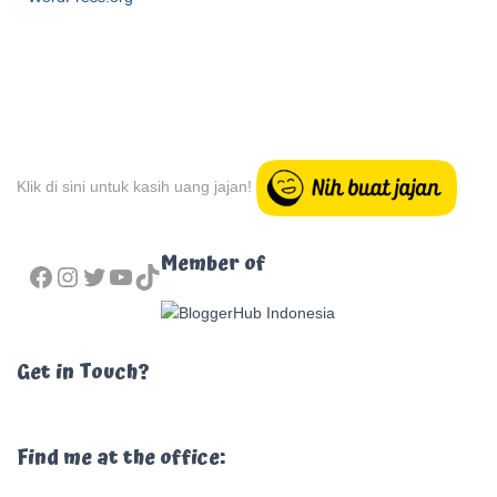
Klik di sini untuk kasih uang jajan!
FACEBOOK
INSTAGRAM
TWITTER
YOUTUBE
TIKTOK
Member of
Get in Touch?
Find me at the office: