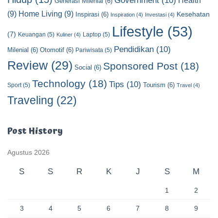
Government
(10)
Generasi Milenial
(6)
(9)
Home Living
(9)
Kesehatan
Inspirasi
(6)
Inspiration
(4)
Investasi
(4)
Lifestyle
(53)
(7)
Keuangan
(5)
Laptop
(5)
Kuliner
(4)
Pendidikan
(10)
Milenial
(6)
Otomotif
(6)
Pariwisata
(5)
Review
(29)
Sponsored Post
(18)
Social
(6)
Technology
(18)
Tips
(10)
Tourism
(6)
Sport
(5)
Travel
(4)
Traveling
(22)
Post History
Agustus 2026
S
S
R
K
J
S
M
1
2
3
4
5
6
7
8
9