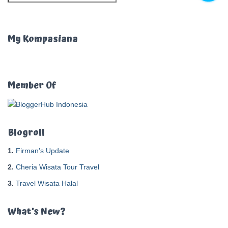
a
r
i
u
My Kompasiana
n
t
u
k
Member Of
:
Blogroll
1.
Firman’s Update
2.
Cheria Wisata Tour Travel
3.
Travel Wisata Halal
What’s New?