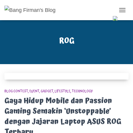
TOGG
NAVIG
ROG
BLOG CONTEST
EVENT
GADGET
LIFESTYLE
TECHNOLOGY
Gaya Hidup Mobile dan Passion
Gaming Semakin ‘Unstoppable’
dengan Jajaran Laptop ASUS ROG
Terbaru