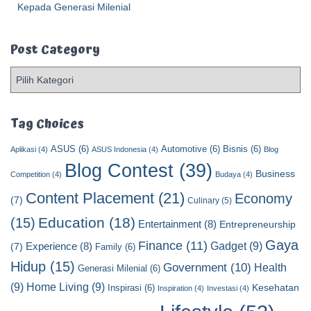
Kepada Generasi Milenial
Post Category
P
o
s
t
Tag Choices
C
ASUS
(6)
Automotive
(6)
Bisnis
(6)
a
Aplikasi
(4)
ASUS Indonesia
(4)
Blog
t
Blog Contest
(39)
Business
Competition
(4)
Budaya
(4)
e
Content Placement
(21)
g
Economy
(7)
Culinary
(5)
o
Education
(18)
(15)
Entertainment
(8)
Entrepreneurship
r
y
Gaya
Finance
(11)
Gadget
(9)
Experience
(8)
(7)
Family
(6)
Hidup
(15)
Government
(10)
Health
Generasi Milenial
(6)
(9)
Home Living
(9)
Kesehatan
Inspirasi
(6)
Inspiration
(4)
Investasi
(4)