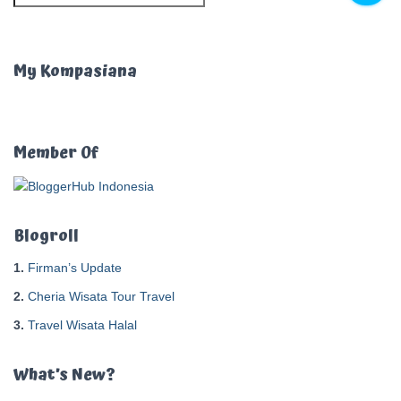
a
r
i
u
My Kompasiana
n
t
u
k
Member Of
:
Blogroll
1.
Firman’s Update
2.
Cheria Wisata Tour Travel
3.
Travel Wisata Halal
What’s New?