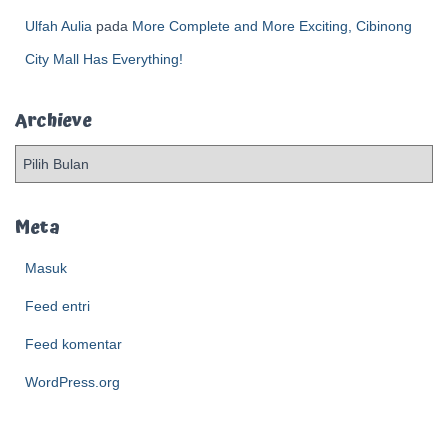
Ulfah Aulia
pada
More Complete and More Exciting, Cibinong
City Mall Has Everything!
Archieve
A
r
c
h
Meta
i
e
Masuk
v
Feed entri
e
Feed komentar
WordPress.org